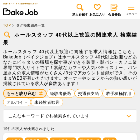
求人を探す
お気に入り
会員登録
TOP
タグ検索結果一覧
ホールスタッフ 40代以上歓迎の関連求人 検索結
果
ホールスタッフ 40代以上歓迎に関連する求人情報はこちら。
BakeJob（ベイクジョブ）はホールスタッフ 40代以上歓迎などあ
なたにピッタリの職場を探す事ができる製菓・製パン・カフェ業
界専門求人サイトです！素敵なカフェや人気パティスリー、パン
屋さんの求人情報がたくさん♪3分でアカウント登録ができ、その
ままWEB応募いただけます。オーナーやシェフからの熱い想いが
掲載されている求人が多数あります！
もっと絞り込む
経験者優遇
交通費支給
若手積極採用
アルバイト
未経験者歓迎
こんなキーワードでも検索されています
19件の求人が検索されました