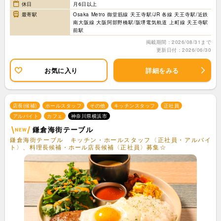
休日
月6日以上
最寄駅
Osaka Metro 御堂筋線 天王寺駅/JR 各線 天王寺駅/近鉄
南大阪線 大阪阿部野橋駅/阪堺電気軌道 上町線 天王寺駅
前駅
掲載期間：2026/08/31まで
更新日付：2026/06/30
お気に入り
詳細をみる
店長(候補)
ホールスタッフ
その他
キッチンスタッフ
正社員
アルバイト
カフェ
神奈川県横浜市
鎌倉海街テーブル
鎌倉海街テーブル キッチン・ホールスタッフ〈正社員・アルバイ
ト〉、料理長候補・ホール店長候補〈正社員〉募集☆