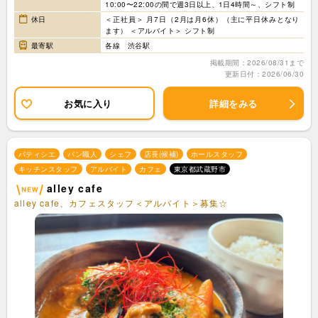
10:00〜22:00の間で週3日以上、1日4時間～、シフト制
休日
＜正社員＞ 月7日（2月は月6休）（主に平日休みとなり
ます） ＜アルバイト＞ シフト制
最寄駅
各線 渋谷駅
掲載期間：2026/08/31まで
更新日付：2026/06/30
お気に入り
詳細をみる
パティシエ
パン職人
シェフ
店長(候補)
ホールスタッフ
キッチンスタッフ
アルバイト
カフェ
東京都武蔵野市
alley cafe
alley cafe、カフェスタッフ＜アルバイト＞募集☆