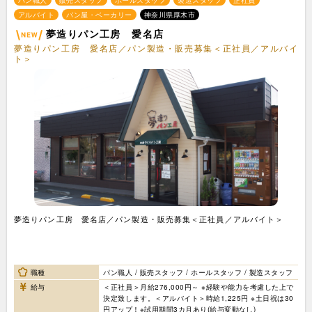
パン職人
販売スタッフ
ホールスタッフ
製造スタッフ
正社員
アルバイト
パン屋・ベーカリー
神奈川県厚木市
夢造りパン工房 愛名店
夢造りパン工房 愛名店／パン製造・販売募集＜正社員／アルバイ
ト＞
夢造りパン工房 愛名店／パン製造・販売募集＜正社員／アルバイト＞
職種
パン職人 / 販売スタッフ / ホールスタッフ / 製造スタッフ
給与
＜正社員＞月給276,000円～ ※経験や能力を考慮した上で
決定致します。＜アルバイト＞時給1,225円 ※土日祝は30
円アップ！※試用期間3カ月あり(給与変動なし)