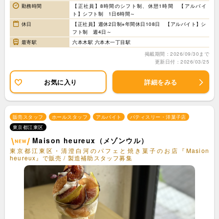
勤務時間
【正社員】8時間のシフト制、休憩1時間 【アルバイ
ト】シフト制 1日6時間～
休日
【正社員】週休2日制※年間休日108日 【アルバイト】シ
フト制 週4日～
最寄駅
六本木駅 六本木一丁目駅
掲載期間：2026/09/30まで
更新日付：2026/03/25
お気に入り
詳細をみる
販売スタッフ
ホールスタッフ
アルバイト
パティスリー・洋菓子店
東京都江東区
Maison heureux（メゾンウル）
東京都江東区・清澄白河のパフェと焼き菓子のお店『Masion
heureux』で販売 / 製造補助スタッフ募集