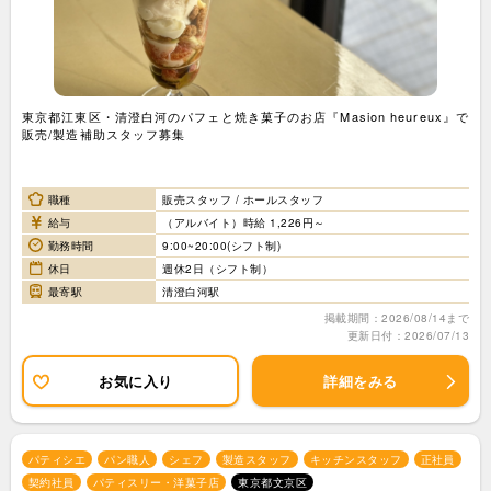
東京都江東区・清澄白河のパフェと焼き菓子のお店『Masion heureux』で
販売/製造補助スタッフ募集
職種
販売スタッフ / ホールスタッフ
給与
（アルバイト）時給 1,226円～
勤務時間
9:00~20:00(シフト制)
休日
週休2日（シフト制）
最寄駅
清澄白河駅
掲載期間：2026/08/14まで
更新日付：2026/07/13
お気に入り
詳細をみる
パティシエ
パン職人
シェフ
製造スタッフ
キッチンスタッフ
正社員
契約社員
パティスリー・洋菓子店
東京都文京区