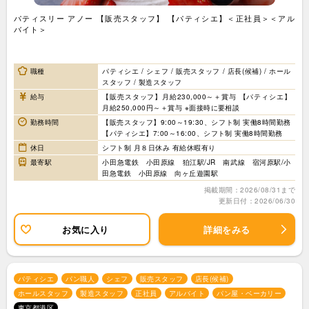
パティスリー アノー 【販売スタッフ】 【パティシエ】＜正社員＞＜アル
バイト＞
職種
パティシエ / シェフ / 販売スタッフ / 店長(候補) / ホール
スタッフ / 製造スタッフ
給与
【販売スタッフ】月給230,000～＋賞与 【パティシエ】
月給250,000円～＋賞与 ※面接時に要相談
勤務時間
【販売スタッフ】9:00～19:30、シフト制 実働8時間勤務
【パティシエ】7:00～16:00、シフト制 実働8時間勤務
休日
シフト制 月８日休み 有給休暇有り
最寄駅
小田急電鉄 小田原線 狛江駅/JR 南武線 宿河原駅/小
田急電鉄 小田原線 向ヶ丘遊園駅
掲載期間：2026/08/31まで
更新日付：2026/06/30
お気に入り
詳細をみる
パティシエ
パン職人
シェフ
販売スタッフ
店長(候補)
ホールスタッフ
製造スタッフ
正社員
アルバイト
パン屋・ベーカリー
東京都港区