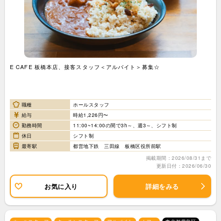
E CAFE 板橋本店、接客スタッフ＜アルバイト＞募集☆
職種
ホールスタッフ
給与
時給1,226円〜
勤務時間
11:00~14:00の間で3h～、週3～、シフト制
休日
シフト制
最寄駅
都営地下鉄 三田線 板橋区役所前駅
掲載期間：2026/08/31まで
更新日付：2026/06/30
お気に入り
詳細をみる