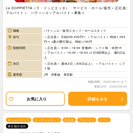
La DOPPIETTA（ラ・ドッピエッタ） サービス・ホール/販売＜正社員/
アルバイト＞ パティシエ＜アルバイト＞募集☆
職種
パティシエ / 販売スタッフ / ホールスタッフ
給与
＜正社員＞ 月給200,000円〜 ＜アルバイト＞ 時給1,034
円〜 ※夏の繁忙期は、時給+100円
勤務時間
＜正社員＞ 9:00～19:00 実働8h・シフト制・休憩1h
＜アルバイト＞ 10:00～19:00 ※1日3時間以上、週3日以
上
休日
＜正社員＞ 週休2日（月8日以上） ＜アルバイト＞ シフ
ト制
最寄駅
JR 伊東線 来宮駅
掲載期間：2026/08/31まで
更新日付：2026/06/30
お気に入り
詳細をみる
ホールスタッフ
キッチンスタッフ
正社員
アルバイト
カフェ
東京都渋谷区