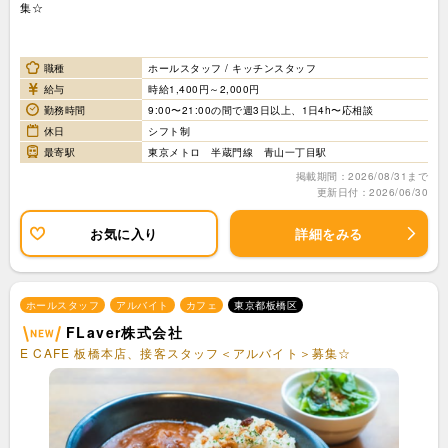
集☆
職種
ホールスタッフ / キッチンスタッフ
給与
時給1,400円～2,000円
勤務時間
9:00〜21:00の間で週3日以上、1日4h〜応相談
休日
シフト制
最寄駅
東京メトロ 半蔵門線 青山一丁目駅
掲載期間：2026/08/31まで
更新日付：2026/06/30
お気に入り
詳細をみる
ホールスタッフ
アルバイト
カフェ
東京都板橋区
FLaver株式会社
E CAFE 板橋本店、接客スタッフ＜アルバイト＞募集☆