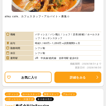
alley cafe、カフェスタッフ＜アルバイト＞募集☆
職種
パティシエ / パン職人 / シェフ / 店長(候補) / ホールスタ
ッフ / キッチンスタッフ
給与
時給1,163円～1,250円 ※試用期間3ヶ月
勤務時間
シフト制
休日
シフト制
最寄駅
JR 中央線/総武線 吉祥寺駅 徒歩3分
掲載期間：2026/08/31まで
更新日付：2026/06/30
お気に入り
詳細をみる
パティシエ
ホールスタッフ
製造スタッフ
アルバイト
パティスリー・洋菓子店
東京都目黒区
株式会社UnSourire