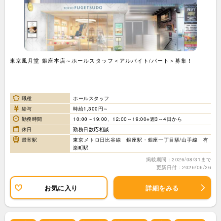
東京風月堂 銀座本店～ホールスタッフ＜アルバイト/パート＞募集！
職種
ホールスタッフ
給与
時給1,300円～
勤務時間
10:00～19:00、12:00～19:00※週3～4日から
休日
勤務日数応相談
最寄駅
東京メトロ日比谷線 銀座駅・銀座一丁目駅/山手線 有
楽町駅
掲載期間：2026/08/31まで
更新日付：2026/06/26
お気に入り
詳細をみる