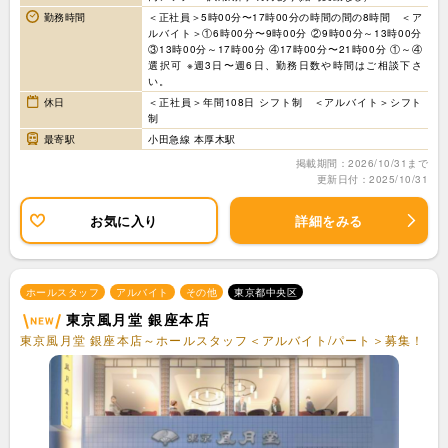
勤務時間
＜正社員＞5時00分〜17時00分の時間の間の8時間 ＜ア
ルバイト＞①6時00分〜9時00分 ②9時00分～13時00分
③13時00分～17時00分 ④17時00分〜21時00分 ①～④
選択可 ※週3日〜週6日、勤務日数や時間はご相談下さ
い。
休日
＜正社員＞年間108日 シフト制 ＜アルバイト＞シフト
制
最寄駅
小田急線 本厚木駅
掲載期間：2026/10/31まで
更新日付：2025/10/31
お気に入り
詳細をみる
ホールスタッフ
アルバイト
その他
東京都中央区
東京風月堂 銀座本店
東京風月堂 銀座本店～ホールスタッフ＜アルバイト/パート＞募集！