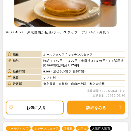
RusaRuka 東京自由が丘店/ホールスタッフ アルバイト募集☆
職種
ホールスタッフ / キッチンスタッフ
給与
時給 1,170円～1,300円（土日祝は1,270円～）※試用期
間100時間は時給1,170円
勤務時間
9:00～20:00の間で1日5時間～
休日
シフト制
最寄駅
東急電鉄 東横線 自由が丘駅、都立大学駅
掲載期間：2026/08/31まで
更新日付：2026/06/30
お気に入り
詳細をみる
ホールスタッフ
キッチンスタッフ
正社員
カフェ
大阪府大阪市