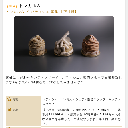
トレカルム
トレカルム ／ パティシエ 募集 【正社員】
素材にこだわったパティスリーで、パティシエ、販売スタッフを募集致し
ます♪今までのご経験を是非活かしてみませんか？
職種
パティシエ / パン職人 / シェフ / 製造スタッフ / キッチン
スタッフ
給与
【正社員】未経験者～ / 月給 227,423円〜305,400円 [基
本給212,098円～＋残業手当(10時間分)15,325円～]※経
験や能力を考慮した上で決定致します。年１回、昇給あ
り。