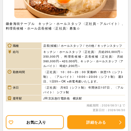
鎌倉海街テーブル キッチン・ホールスタッフ〈正社員・アルバイト〉、
料理長候補・ホール店長候補〈正社員〉募集☆
職種
店長(候補) / ホールスタッフ / その他 / キッチンスタッフ
給与
キッチン・ホールスタッフ〈正社員〉 月給250,000円～
350,000円 、料理長候補・店長候補〈正社員〉 月給
360,000円～420,000円、キッチン・ホールスタッフ〈ア
ルバイト〉 時給1,200円～
勤務時間
〈正社員〉 10：00～23：00 実働8h・休憩1h（シフト
制）、〈アルバイト〉 10:00～23:00（シフト制） 週3
日、1日5h～OK ※終電考慮いたします。
休日
〈正社員〉 月9日（シフト制） 年間休日107日 、〈アル
バイト〉 シフト制
最寄駅
JR/京浜急行電鉄他 横浜駅
掲載期間：2026/08/31まで
更新日付：2026/06/30
お気に入り
詳細をみる