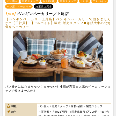
パン職人
販売スタッフ
店長(候補)
製造スタッフ
正社員
アルバイト
パン屋・ベーカリー
埼玉県上尾市
ペンギンベーカリー／上尾店
【ペンギンベーカリー上尾店】ペンギンベーカリーで働きません
か？【正社員】 【アルバイト】製造･販売スタッフ◆急拡大中の北海
道発ベーカリー
パン好きにはたまらない！まかないや社割が充実☆人気のベーカリーショ
ップで働きませんか♪
職種
パン職人 / 販売スタッフ / 店長(候補) / 製造スタッフ
給与
＜正社員＞月給23万円～※固定残業代4万900円～(30h含
む、超過分別途支給) ＜アルバイト＞時給1,160円～※土日