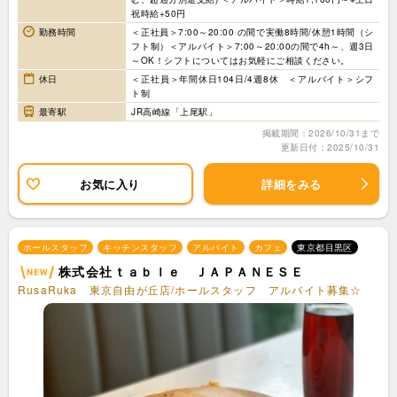
祝時給+50円
勤務時間
＜正社員＞7:00～20:00 の間で実働8時間/休憩1時間（シ
フト制）＜アルバイト＞7:00～20:00の間で4h～、週3日
～OK！シフトについてはお気軽にご相談ください。
休日
＜正社員＞年間休日104日/4週8休 ＜アルバイト＞シフ
ト制
最寄駅
JR高崎線「上尾駅」
掲載期間：2026/10/31まで
更新日付：2025/10/31
お気に入り
詳細をみる
ホールスタッフ
キッチンスタッフ
アルバイト
カフェ
東京都目黒区
株式会社ｔａｂｌｅ ＪＡＰＡＮＥＳＥ
RusaRuka 東京自由が丘店/ホールスタッフ アルバイト募集☆