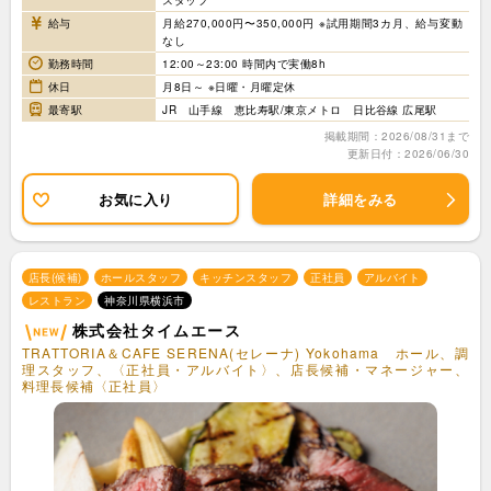
スタッフ
給与
月給270,000円〜350,000円 ※試用期間3カ月、給与変動
なし
勤務時間
12:00～23:00 時間内で実働8h
休日
月8日～ ※日曜・月曜定休
最寄駅
JR 山手線 恵比寿駅/東京メトロ 日比谷線 広尾駅
掲載期間：2026/08/31まで
更新日付：2026/06/30
お気に入り
詳細をみる
店長(候補)
ホールスタッフ
キッチンスタッフ
正社員
アルバイト
レストラン
神奈川県横浜市
株式会社タイムエース
TRATTORIA＆CAFE SERENA(セレーナ) Yokohama ホール、調
理スタッフ、〈正社員・アルバイト〉、店長候補・マネージャー、
料理長候補〈正社員〉