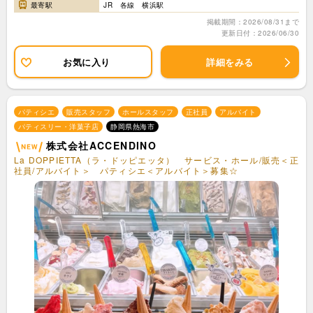
最寄駅
JR 各線 横浜駅
掲載期間：2026/08/31まで
更新日付：2026/06/30
お気に入り
詳細をみる
パティシエ
販売スタッフ
ホールスタッフ
正社員
アルバイト
パティスリー・洋菓子店
静岡県熱海市
株式会社ACCENDINO
La DOPPIETTA（ラ・ドッピエッタ） サービス・ホール/販売＜正
社員/アルバイト＞ パティシエ＜アルバイト＞募集☆