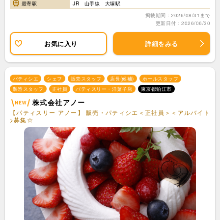
最寄駅
JR 山手線 大塚駅
掲載期間：2026/08/31まで
更新日付：2026/06/30
お気に入り
詳細をみる
パティシエ
シェフ
販売スタッフ
店長(候補)
ホールスタッフ
製造スタッフ
正社員
パティスリー・洋菓子店
東京都狛江市
株式会社アノー
【パティスリー アノー】 販売・パティシエ＜正社員＞＜アルバイト
>募集☆