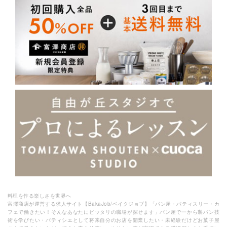
料理を作る楽しさを世界へ
富澤商店が運営する求人サイト【BakaJob/ベイクジョブ】「パン屋・パティスリー・カ
フェで働きたい！そんなあなたにピッタリの職場が探せます」パン屋で一から製パン技
術を学びたい・パティシエとして将来自分のお店を開業したい・未経験だけどお菓子屋