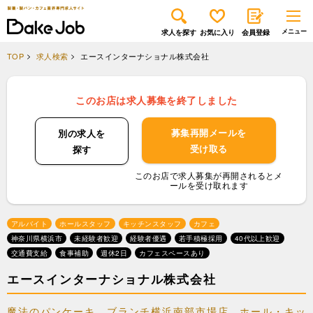
求人を探す
お気に入り
会員登録
TOP
求人検索
エースインターナショナル株式会社
このお店は求人募集を終了しました
募集再開メールを
別の求人を
受け取る
探す
このお店で求人募集が再開されるとメ
ールを受け取れます
アルバイト
ホールスタッフ
キッチンスタッフ
カフェ
神奈川県横浜市
未経験者歓迎
経験者優遇
若手積極採用
40代以上歓迎
交通費支給
食事補助
週休2日
カフェスペースあり
エースインターナショナル株式会社
魔法のパンケーキ ブランチ横浜南部市場店、ホール・キッ