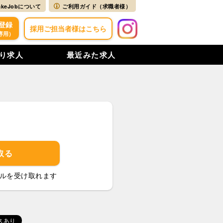
akeJobについて
ご利用ガイド（求職者様）
登録
採用ご担当者様はこちら
専用）
り求人
最近みた求人
取る
ルを受け取れます
スあり