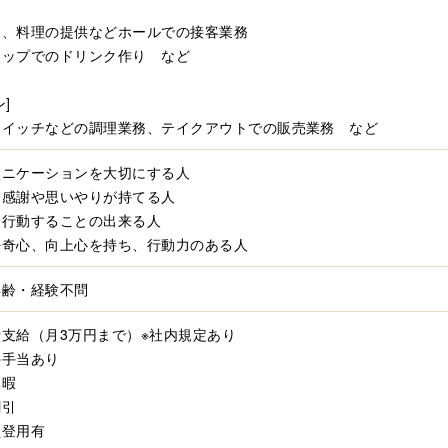
内、料理の提供などホールでの接客業務
ャップでのドリンク作り など
]
ドイッチなどの調理業務、テイクアウトでの販売業務 など
ュニケーションを大切にする人
に感謝や思いやりが持てる人
て行動することの出来る人
好奇心、向上心を持ち、行動力のある人
年齢・経験不問
支給（月3万円まで）※社内規定あり
外手当あり
休暇
割引
員登用有