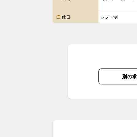
休日
シフト制
別の