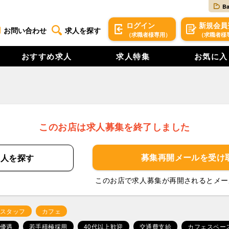
B
ログイン
新規
会員
お問い合わせ
求人を探す
（求職者様専用）
（求職者様
おすすめ求人
求人特集
お気に入
このお店は求人募集を終了しました
募集再開メールを
受け
求人を
探す
このお店で求人募集が再開されるとメー
スタッフ
カフェ
優遇
若手積極採用
40代以上歓迎
交通費支給
カフェスペー