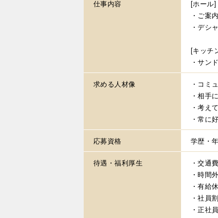
仕事内容
[ホール]
・ご案
・デシ
[キッチン
・サン
求める
人材像
・コミ
・相手
・考え
・常に
応募資格
学歴・
待遇・
福利厚生
・交通費
・時間
・有給
・社員
・正社