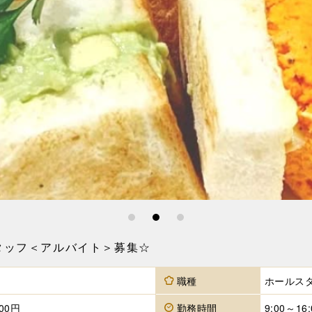
1
2
3
タッフ＜アルバイト＞募集☆
職種
ホールスタ
00円
勤務時間
9:00～1