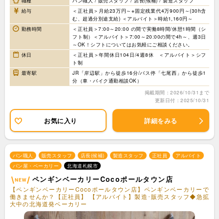
職種
パン職人 / 販売スタッフ / 店長(候補) / 製造スタッフ
給与
＜正社員＞月給23万円～※固定残業代4万900円～(30h含
む、超過分別途支給) ＜アルバイト＞時給1,160円～
勤務時間
＜正社員＞7:00～20:00 の間で実働8時間/休憩1時間（シ
フト制）＜アルバイト＞7:00～20:00の間で4h～、週3日
～OK！シフトについてはお気軽にご相談ください。
休日
＜正社員＞年間休日104日/4週8休 ＜アルバイト＞シフ
ト制
最寄駅
JR「岸辺駅」から徒歩16分/バス停「七尾西」から徒歩1
分（車・バイク通勤相談OK）
掲載期間：2026/10/31まで
更新日付：2025/10/31
お気に入り
詳細をみる
パン職人
販売スタッフ
店長(候補)
製造スタッフ
正社員
アルバイト
パン屋・ベーカリー
北海道札幌市
ペンギンベーカリーCocoポールタウン店
【ペンギンベーカリーCocoポールタウン店】ペンギンベーカリーで
働きませんか？【正社員】 【アルバイト】製造･販売スタッフ◆急拡
大中の北海道発ベーカリー