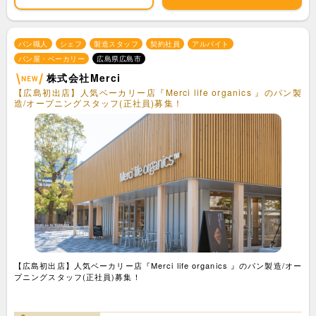
パン職人
シェフ
製造スタッフ
契約社員
アルバイト
パン屋・ベーカリー
広島県広島市
株式会社Merci
【広島初出店】人気ベーカリー店『Merci life organics 』のパン製
造/オープニングスタッフ(正社員)募集！
【広島初出店】人気ベーカリー店『Merci life organics 』のパン製造/オー
プニングスタッフ(正社員)募集！