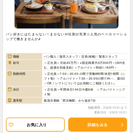
パン好きにはたまらない！まかないや社割が充実☆人気のベーカリーショ
ップで働きませんか♪
職種
パン職人 / 販売スタッフ / 店長(候補) / 製造スタッフ
給与
＜正社員＞月給23万円～※固定残業代4万900円～(30h含
む、超過分別途支給) ＜アルバイト＞時給1,160円～
勤務時間
＜正社員＞7:00～20:00 の間で実働8時間/休憩1時間（シ
フト制）＜アルバイト＞7:00～20:00の間で4h～、週3日
～OK！シフトについてはお気軽にご相談ください。
休日
＜正社員＞年間休日104日/4週8休 ＜アルバイト＞シフ
ト制
最寄駅
阪急京都線「西京極駅」から徒歩7分
掲載期間：2026/10/31まで
更新日付：2025/10/31
お気に入り
詳細をみる