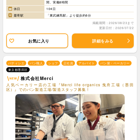
間、実働8時間
休日
104日
最寄駅
「東武練馬駅」より徒歩約6分
掲載期間：2026/08/23まで
更新日付：2026/07/22
お気に入り
詳細をみる
パティシエ
パン職人
シェフ
正社員
アルバイト
パン屋・ベーカリー
東京都墨田区
株式会社Merci
人気ベーカリー店の工場『Merci life organics 曳舟工場（墨田
区）』でのパン製造工場/製造スタッフ募集！