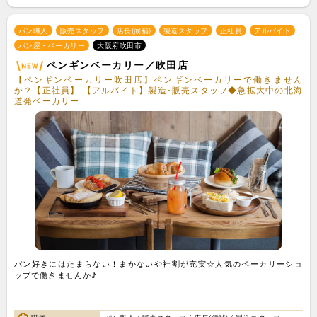
パン職人
販売スタッフ
店長(候補)
製造スタッフ
正社員
アルバイト
パン屋・ベーカリー
大阪府吹田市
ペンギンベーカリー／吹田店
【ペンギンベーカリー吹田店】ペンギンベーカリーで働きません
か？【正社員】 【アルバイト】製造･販売スタッフ◆急拡大中の北海
道発ベーカリー
パン好きにはたまらない！まかないや社割が充実☆人気のベーカリーショ
ップで働きませんか♪