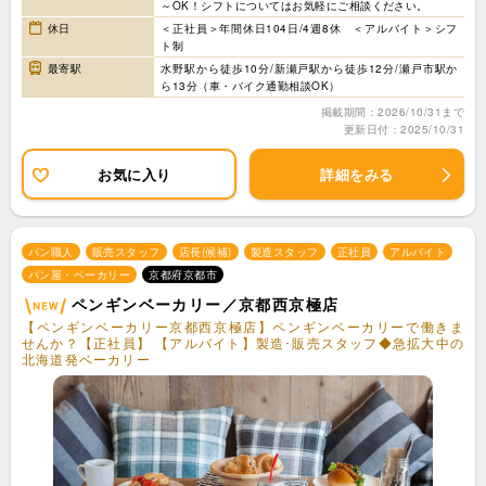
～OK！シフトについてはお気軽にご相談ください。
休日
＜正社員＞年間休日104日/4週8休 ＜アルバイト＞シフ
ト制
最寄駅
水野駅から徒歩10分/新瀬戸駅から徒歩12分/瀬戸市駅か
ら13分（車・バイク通勤相談OK）
掲載期間：2026/10/31まで
更新日付：2025/10/31
お気に入り
詳細をみる
パン職人
販売スタッフ
店長(候補)
製造スタッフ
正社員
アルバイト
パン屋・ベーカリー
京都府京都市
ペンギンベーカリー／京都西京極店
【ペンギンベーカリー京都西京極店】ペンギンベーカリーで働きま
せんか？【正社員】 【アルバイト】製造･販売スタッフ◆急拡大中の
北海道発ベーカリー