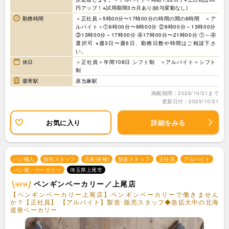
円アップ！※試用期間3カ月あり(給与変動なし)
勤務時間
＜正社員＞5時00分〜17時00分の時間の間の8時間 ＜ア
ルバイト＞①6時00分〜9時00分 ②9時00分～13時00分
③13時00分～17時00分 ④17時00分〜21時00分 ①～④
選択可 ※週3日〜週6日、勤務日数や時間はご相談下さ
い。
休日
＜正社員＞年間108日 シフト制 ＜アルバイト＞シフト
制
最寄駅
原当麻駅
掲載期間：2026/10/31まで
更新日付：2025/10/31
お気に入り
詳細をみる
パン職人
販売スタッフ
店長(候補)
製造スタッフ
正社員
アルバイト
パン屋・ベーカリー
埼玉県上尾市
ペンギンベーカリー／上尾店
【ペンギンベーカリー上尾店】ペンギンベーカリーで働きません
か？【正社員】 【アルバイト】製造･販売スタッフ◆急拡大中の北海
道発ベーカリー