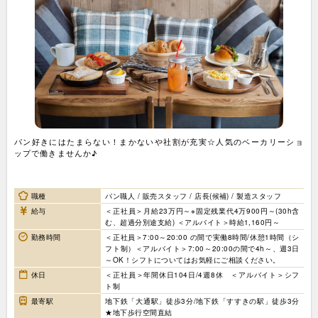
パン好きにはたまらない！まかないや社割が充実☆人気のベーカリーショ
ップで働きませんか♪
職種
パン職人 / 販売スタッフ / 店長(候補) / 製造スタッフ
給与
＜正社員＞月給23万円～※固定残業代4万900円～(30h含
む、超過分別途支給) ＜アルバイト＞時給1,160円～
勤務時間
＜正社員＞7:00～20:00 の間で実働8時間/休憩1時間（シ
フト制）＜アルバイト＞7:00～20:00の間で4h～、週3日
～OK！シフトについてはお気軽にご相談ください。
休日
＜正社員＞年間休日104日/4週8休 ＜アルバイト＞シフ
ト制
最寄駅
地下鉄「大通駅」徒歩3分/地下鉄「すすきの駅」徒歩3分
★地下歩行空間直結