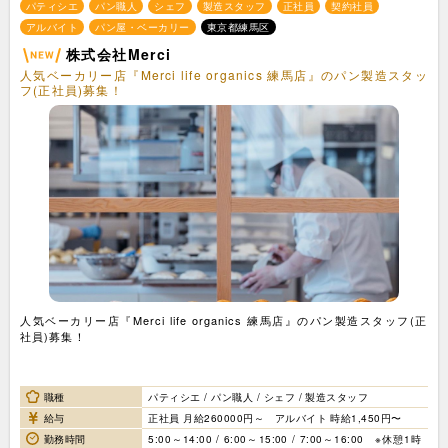
パティシエ
パン職人
シェフ
製造スタッフ
正社員
契約社員
アルバイト
パン屋・ベーカリー
東京都練馬区
株式会社Merci
人気ベーカリー店『Merci life organics 練馬店』のパン製造スタッ
フ(正社員)募集！
人気ベーカリー店『Merci life organics 練馬店』のパン製造スタッフ(正
社員)募集！
職種
パティシエ / パン職人 / シェフ / 製造スタッフ
給与
正社員 月給260000円～ アルバイト 時給1,450円〜
勤務時間
5:00～14:00 / 6:00～15:00 / 7:00～16:00 ※休憩1時