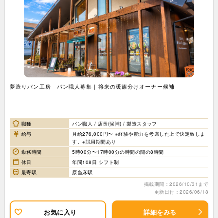
夢造りパン工房 パン職人募集｜将来の暖簾分けオーナー候補
職種
パン職人 / 店長(候補) / 製造スタッフ
給与
月給276,000円〜 ※経験や能力を考慮した上で決定致しま
す。※試用期間あり
勤務時間
5時00分〜17時00分の時間の間の8時間
休日
年間108日 シフト制
最寄駅
原当麻駅
掲載期間：2026/10/31まで
更新日付：2026/06/18
お気に入り
詳細をみる