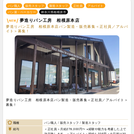
パン職人
販売スタッフ
製造スタッフ
正社員
アルバイト
パン屋・ベーカリー
神奈川県相模原市
夢造りパン工房 相模原本店
夢造りパン工房 相模原本店パン製造・販売募集＜正社員／アルバ
イト＞募集！
夢造りパン工房 相模原本店パン製造・販売募集＜正社員／アルバイト＞
募集！
職種
パン職人 / 販売スタッフ / 製造スタッフ
給与
＜正社員＞月給276,000円〜 ※経験や能力を考慮した上で
決定致します。＜アルバイト＞時給1,225円 ※土日祝は30