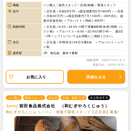
職種
パン職人 / 販売スタッフ / 店長(候補) / 製造スタッフ
給与
＜正社員＞月給29万円～※固定残業代5万1600円～＜店長
＞月給40万円～※固定残業代7万1100円～(30h含む、超
過分別途支給) ＜アルバイト＞時給1,400円～
勤務時間
＜正社員＞6:00～22:00 の間で実働8時間/休憩1時間（シ
フト制）＜アルバイト＞6:00～22:00の間で4h～、週3日
～OK！シフトについてはお気軽にご相談ください。
休日
＜正社員＞年間休日104日/4週8休 ＜アルバイト＞シフ
ト制
最寄駅
JR 南北線 麻布十番駅
掲載期間：2026/10/31まで
更新日付：2025/10/31
お気に入り
詳細をみる
パン職人
製造スタッフ
正社員
工場・製造/工房
埼玉県幸手市
前田食品株式会社 （和むぎやろくじゅう）
和むぎやろくじゅう／パン・焼菓子製造スタッフ【正社員】募集!