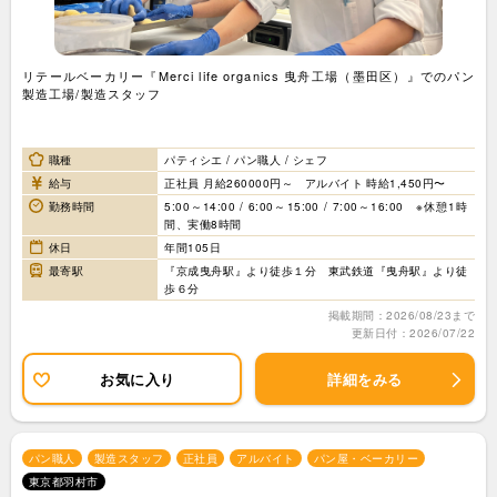
リテールベーカリー『Merci life organics 曳舟工場（墨田区）』でのパン
製造工場/製造スタッフ
職種
パティシエ / パン職人 / シェフ
給与
正社員 月給260000円～ アルバイト 時給1,450円〜
勤務時間
5:00～14:00 / 6:00～15:00 / 7:00～16:00 ※休憩1時
間、実働8時間
休日
年間105日
最寄駅
『京成曳舟駅』より徒歩１分 東武鉄道『曳舟駅』より徒
歩６分
掲載期間：2026/08/23まで
更新日付：2026/07/22
お気に入り
詳細をみる
パン職人
製造スタッフ
正社員
アルバイト
パン屋・ベーカリー
東京都羽村市