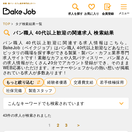
求人を探す
お気に入り
会員登録
TOP
タグ検索結果一覧
パン職人 40代以上歓迎の関連求人 検索結果
パン職人 40代以上歓迎に関連する求人情報はこちら。
BakeJob（ベイクジョブ）はパン職人 40代以上歓迎などあなたに
ピッタリの職場を探す事ができる製菓・製パン・カフェ業界専門
求人サイトです！素敵なカフェや人気パティスリー、パン屋さん
の求人情報がたくさん♪3分でアカウント登録ができ、そのまま
WEB応募いただけます。オーナーやシェフからの熱い想いが掲載
されている求人が多数あります！
もっと絞り込む
経験者優遇
交通費支給
若手積極採用
社保完備
製造スタッフ
こんなキーワードでも検索されています
43件の求人が検索されました
1
2
3
＞