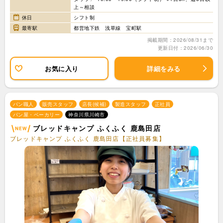
上～相談
休日
シフト制
最寄駅
都営地下鉄 浅草線 宝町駅
掲載期間：2026/08/31まで
更新日付：2026/06/30
お気に入り
詳細をみる
パン職人
販売スタッフ
店長(候補)
製造スタッフ
正社員
パン屋・ベーカリー
神奈川県川崎市
ブレッドキャンプ ふくふく 鹿島田店
ブレッドキャンプ ふくふく 鹿島田店【正社員募集】