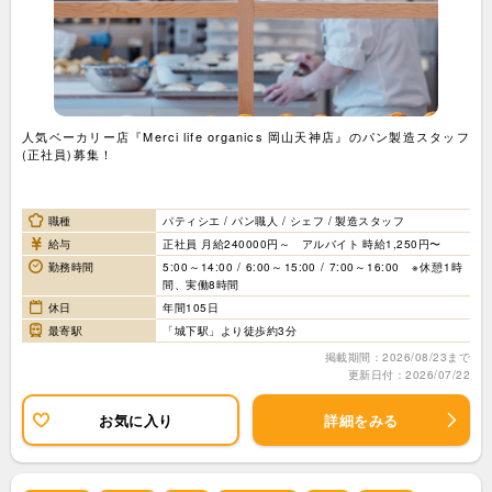
人気ベーカリー店『Merci life organics 岡山天神店』のパン製造スタッフ
(正社員)募集！
職種
パティシエ / パン職人 / シェフ / 製造スタッフ
給与
正社員 月給240000円～ アルバイト 時給1,250円〜
勤務時間
5:00～14:00 / 6:00～15:00 / 7:00～16:00 ※休憩1時
間、実働8時間
休日
年間105日
最寄駅
「城下駅」より徒歩約3分
掲載期間：2026/08/23まで
更新日付：2026/07/22
お気に入り
詳細をみる