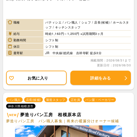
職種
パティシエ / パン職人 / シェフ / 店長(候補) / ホールスタ
ッフ / キッチンスタッフ
給与
時給1,163円～1,250円 ※試用期間3ヶ月
勤務時間
シフト制
休日
シフト制
最寄駅
JR 中央線/総武線 吉祥寺駅 徒歩3分
掲載期間：2026/08/31まで
更新日付：2026/06/30
お気に入り
詳細をみる
パン職人
店長(候補)
製造スタッフ
正社員
パン屋・ベーカリー
神奈川県相模原市
夢造りパン工房 相模原本店
夢造りパン工房 パン職人募集｜将来の暖簾分けオーナー候補