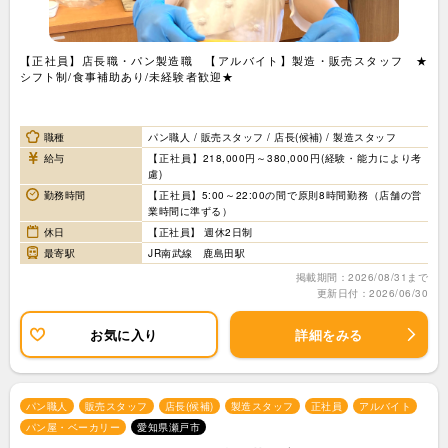
【正社員】店長職・パン製造職 【アルバイト】製造・販売スタッフ ★
シフト制/食事補助あり/未経験者歓迎★
職種
パン職人 / 販売スタッフ / 店長(候補) / 製造スタッフ
給与
【正社員】218,000円～380,000円(経験・能力により考
慮)
勤務時間
【正社員】5:00～22:00の間で原則8時間勤務（店舗の営
業時間に準ずる）
休日
【正社員】 週休2日制
最寄駅
JR南武線 鹿島田駅
掲載期間：2026/08/31まで
更新日付：2026/06/30
お気に入り
詳細をみる
パン職人
販売スタッフ
店長(候補)
製造スタッフ
正社員
アルバイト
パン屋・ベーカリー
愛知県瀬戸市