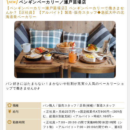
ペンギンベーカリー／瀬戸苗場店
【ペンギンベーカリー瀬戸苗場店】ペンギンベーカリーで働きませ
んか？【正社員】 【アルバイト】製造･販売スタッフ◆急拡大中の北
海道発ベーカリー
パン好きにはたまらない！まかないや社割が充実☆人気のベーカリーショ
ップで働きませんか♪
職種
パン職人 / 販売スタッフ / 店長(候補) / 製造スタッフ
給与
＜正社員＞月給23万円～※固定残業代4万900円～(30h含
む、超過分別途支給) ＜アルバイト＞時給1,160円～
勤務時間
＜正社員＞7:00～20:00 の間で実働8時間/休憩1時間（シ
フト制）＜アルバイト＞7:00～20:00の間で4h～、週3日