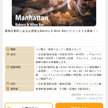
豊島区要町にあるお洒落なBakery & Wine Barにてスッタフを募集！！
職種
パン職人 / 販売スタッフ / 製造スタッフ
給与
＜正社員/契約社員＞月給24万円～34万円 ＜アルバイト
＞時給1,263円～1,500円 ※社員、アルバイト、どちらも
経験や能力を考慮致します。
勤務時間
＜正社員/契約社員＞6:00~18:00 内のシフト制実働8ｈ
（休憩有） ＜アルバイト＞6：00～22：30 内のシフト
制 ※シフトについては柔軟に対応致しますのでお気軽
にご相談下さい。
休日
＜正社員/契約社員＞週休2日制 ＜アルバイト＞シフト制
最寄駅
有楽町線/副都心線 千川駅（店舗まで徒歩3分）
掲載期間：2026/08/31まで
更新日付：2026/07/31