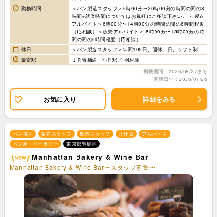
勤務時間
＜パン製造スタッフ＞6時00分〜20時00分の時間の間の8
時間※就業時間についてはお気軽にご相談下さい。 ＜製造
アルバイト＞6時00分〜14時00分の時間の間の6時間程度
（応相談）＜販売アルバイト＞ 8時00分〜15時00分の時
間の間の6時間程度（応相談）
休日
＜パン製造スタッフ＞年間105日、週休二日、シフト制
最寄駅
ＪＲ青梅線 小作駅／ 羽村駅
掲載期間：2026/08/27まで
更新日付：2026/07/26
お気に入り
詳細をみる
パン職人
販売スタッフ
製造スタッフ
正社員
アルバイト
パン屋・ベーカリー
東京都豊島区
Manhattan Bakery & Wine Bar
Manhattan Bakery & Wine Bar〜スタッフ募集〜