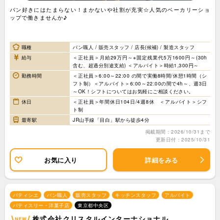
パン好きにはたまらない！まかないや社割が充実☆人気のベーカリーショ
ップで働きませんか♪
職種
パン職人 / 販売スタッフ / 店長(候補) / 製造スタッフ
給与
＜正社員＞月給29万円～※固定残業代5万1600円～(30h
含む、超過分別途支給) ＜アルバイト＞時給1,300円～
勤務時間
＜正社員＞6:00～22:00 の間で実働8時間/休憩1時間（シ
フト制）＜アルバイト＞6:00～22:00の間で4h～、週3日
～OK！シフトについてはお気軽にご相談ください。
休日
＜正社員＞年間休日104日/4週8休 ＜アルバイト＞シフ
ト制
最寄駅
JR山手線「目白」駅から徒歩4分
掲載期間：2026/10/31まで
更新日付：2025/10/31
お気に入り
詳細をみる
パティシエ
パン職人
販売スタッフ
キッチンスタッフ
アルバイト
パティスリー・洋菓子店
東京都中央区
株式会社クリスタルインターナショナル