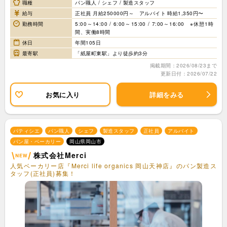
職種
パン職人 / シェフ / 製造スタッフ
給与
正社員 月給250000円～ アルバイト 時給1,350円〜
勤務時間
5:00～14:00 / 6:00～15:00 / 7:00～16:00 ※休憩1時
間、実働8時間
休日
年間105日
最寄駅
「紙屋町東駅」より徒歩約3分
掲載期間：2026/08/23まで
更新日付：2026/07/22
お気に入り
詳細をみる
パティシエ
パン職人
シェフ
製造スタッフ
正社員
アルバイト
パン屋・ベーカリー
岡山県岡山市
株式会社Merci
人気ベーカリー店『Merci life organics 岡山天神店』のパン製造ス
タッフ(正社員)募集！