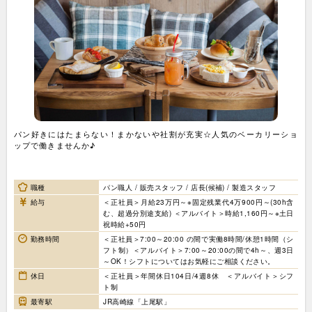
パン好きにはたまらない！まかないや社割が充実☆人気のベーカリーショ
ップで働きませんか♪
職種
パン職人 / 販売スタッフ / 店長(候補) / 製造スタッフ
給与
＜正社員＞月給23万円～※固定残業代4万900円～(30h含
む、超過分別途支給) ＜アルバイト＞時給1,160円～※土日
祝時給+50円
勤務時間
＜正社員＞7:00～20:00 の間で実働8時間/休憩1時間（シ
フト制）＜アルバイト＞7:00～20:00の間で4h～、週3日
～OK！シフトについてはお気軽にご相談ください。
休日
＜正社員＞年間休日104日/4週8休 ＜アルバイト＞シフ
ト制
最寄駅
JR高崎線「上尾駅」