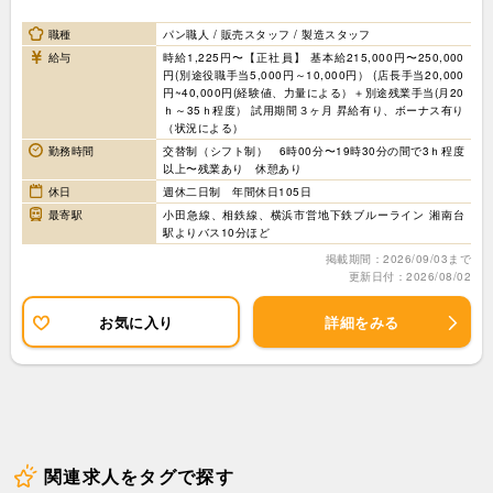
職種
パン職人 / 販売スタッフ / 製造スタッフ
給与
時給1,225円〜【正社員】 基本給215,000円〜250,000
円(別途役職手当5,000円～10,000円） (店長手当20,000
円~40,000円(経験値、力量による）＋別途残業手当(月20
ｈ～35ｈ程度） 試用期間３ヶ月 昇給有り、ボーナス有り
（状況による）
勤務時間
交替制（シフト制） 6時00分〜19時30分の間で3ｈ程度
以上〜残業あり 休憩あり
休日
週休二日制 年間休日105日
最寄駅
小田急線、相鉄線、横浜市営地下鉄ブルーライン 湘南台
駅よりバス10分ほど
掲載期間：2026/09/03まで
更新日付：2026/08/02
お気に入り
詳細をみる
関連求人をタグで探す