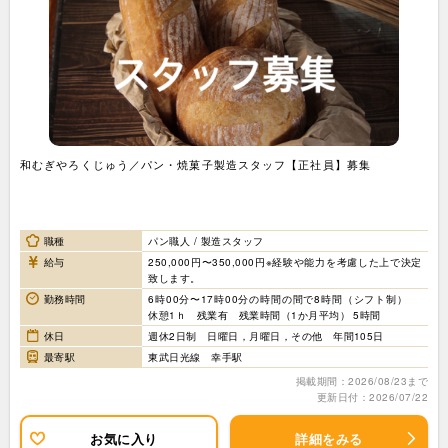
和むぎやろくじゅう／パン・焼菓子製造スタッフ【正社員】募集
職種
パン職人 / 製造スタッフ
給与
250,000円〜350,000円※経験や能力を考慮した上で決定
致します。
勤務時間
6時00分〜17時00分の時間の間で8時間（シフト制）
休憩1ｈ 残業有 残業時間（1か月平均） 5時間
休日
週休2日制 日曜日，月曜日，その他 年間105日
最寄駅
東武日光線 幸手駅
掲載期間：2026/08/23まで
更新日付：2026/07/22
お気に入り
詳細をみる