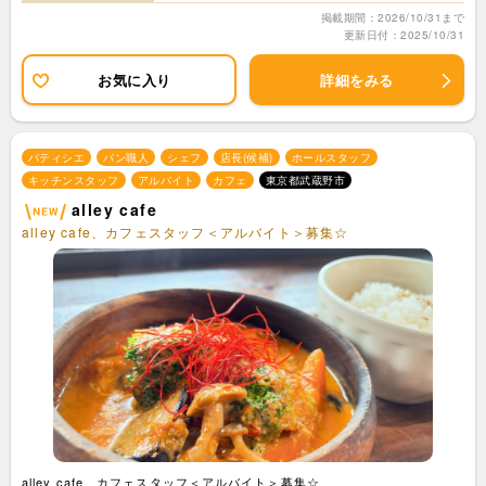
掲載期間：2026/10/31まで
更新日付：2025/10/31
お気に入り
詳細をみる
パティシエ
パン職人
シェフ
店長(候補)
ホールスタッフ
キッチンスタッフ
アルバイト
カフェ
東京都武蔵野市
alley cafe
alley cafe、カフェスタッフ＜アルバイト＞募集☆
alley cafe、カフェスタッフ＜アルバイト＞募集☆