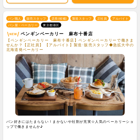
パン職人
販売スタッフ
店長(候補)
製造スタッフ
正社員
アルバイト
パン屋・ベーカリー
東京都港区
ペンギンベーカリー 麻布十番店
【ペンギンベーカリー 麻布十番店】ペンギンベーカリーで働きま
せんか？【正社員】 【アルバイト】製造･販売スタッフ◆急拡大中の
北海道発ベーカリー
パン好きにはたまらない！まかないや社割が充実☆人気のベーカリーショ
ップで働きませんか♪