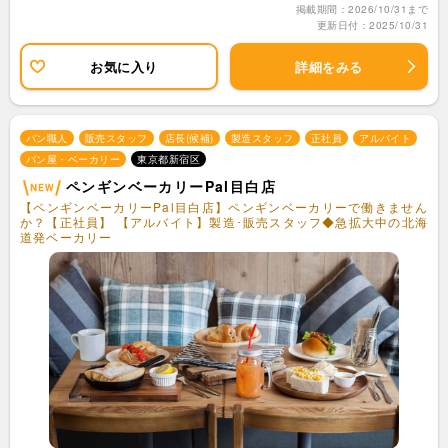
掲載期間：2026/10/31まで
更新日付：2025/10/31
お気に入り
詳細をみる
パン職人
販売スタッフ
店長(候補)
製造スタッフ
正社員
アルバイト
パン屋・ベーカリー
東京都新宿区
ペンギンベーカリーPal目白店
【ペンギンベーカリーPal目白店】ペンギンベーカリーで働きません
か？【正社員】 【アルバイト】製造･販売スタッフ◆急拡大中の北海
道発ベーカリー