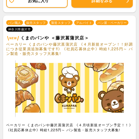
お気に入り
詳細をみる
パン職人
販売スタッフ
製造スタッフ
アルバイト
パン屋・ベーカリー
神奈川県藤沢市
くまのパンや ＜藤沢菖蒲沢店＞
ベーカリー くまのパンや藤沢菖蒲沢店 《４月新規オープン！！好調
につき従業員追加募集です‼︎》《社員応募休止中》時給1,225円～ パ
ン製造・販売スタッフ大募集!
ベーカリー くまのパンや藤沢菖蒲沢店 《４月頃新規オープン予定！！》
《社員応募休止中》時給1,225円～ パン製造・販売スタッフ大募集!