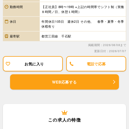
勤務時間
【正社員】8時〜19時 ※上記の時間帯でシフト制（実働
８時間／日、休憩１時間）
休日
年間休日105日 週休2日 その他、 春季・夏季・冬季
休暇有り
最寄駅
都営三田線 千石駅
掲載期間：2026/08/08まで
更新日付：2026/07/07
お気に入り
電話で応募
WEB応募する
この求人の特徴