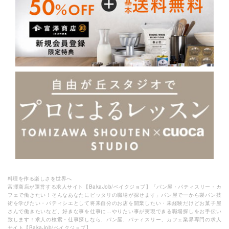
料理を作る楽しさを世界へ
富澤商店が運営する求人サイト【BakaJob/ベイクジョブ】「パン屋・パティスリー・カ
フェで働きたい！そんなあなたにピッタリの職場が探せます」パン屋で一から製パン技
術を学びたい・パティシエとして将来自分のお店を開業したい・未経験だけどお菓子屋
さんで働きたいなど、好きな事を仕事に…やりたい事が実現できる職場探しをお手伝い
致します！求人の検索・仕事探しなら、パン屋、パティスリー、カフェ業界専門の求人
サイト【BakaJob/ベイクジョブ】