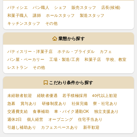
パティシエ
パン職人
シェフ
販売スタッフ
店長(候補)
和菓子職人
講師
ホールスタッフ
製造スタッフ
キッチンスタッフ
その他
業態から探す
パティスリー・洋菓子店
ホテル・ブライダル
カフェ
パン屋・ベーカリー
工場・製造/工房
和菓子店
学校、教室
レストラン
その他
こだわり条件から探す
未経験者歓迎
経験者優遇
若手積極採用
40代以上歓迎
急募
賞与あり
研修制度あり
社保完備
寮・社宅あり
交通費支給
食事補助
車・バイク通勤OK
独立支援あり
週休2日
個人経営
オープニング
住宅手当あり
引越し補助あり
カフェスペースあり
新卒歓迎