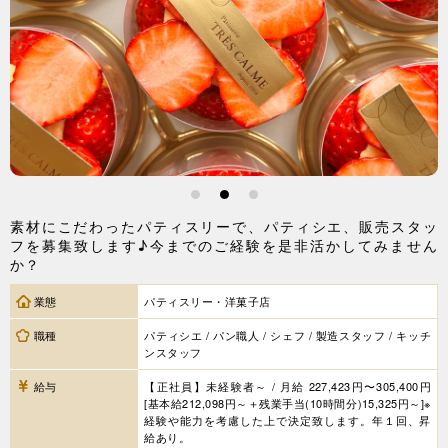
1
2
3
素材にこだわったパティスリーで、パティシエ、販売スタッ
フを募集致します♪今までのご経験を是非活かしてみません
か？
業態
パティスリー・洋菓子店
職種
パティシエ / パン職人 / シェフ / 製造スタッフ / キッチ
ンスタッフ
給与
【正社員】未経験者～ / 月給 227,423円〜305,400円
[基本給212,098円～＋残業手当(10時間分)15,325円～]※
経験や能力を考慮した上で決定致します。年１回、昇
給あり。