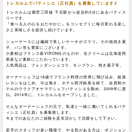
トレカルムでパティシエ（正社員）を募集しています♪
トレカルムは都営三田線 千石駅から徒歩約3分にあるパティス
リーです。
『食べる人の心をおだやかに』をコンセプトに毎日変わる楽し
さと美味しさを提供し続けています。
ショーケースには繊細で美しいケーキがズラリ。その他焼き菓
子、パン等も豊富にございます。
小麦粉はフランス産VIRON社のものや、生クリームは北海道阿
寒産など素材にこだわっています。
人気商品は、フォンダンショコラ、モンブラン、焼き菓子等。
オーナーシェフは18歳でフランス料理の世界に飛び込み、銀座
レカンをはじめ、今は無き、ホテル西洋銀座を経て、会員制ホ
テルのウラクアオヤマでシェフパティシエを勤め、2009年に渡
仏。2014年に、トレカルムをオープンしました。
そんなオーナーシェフの元で、私達と一緒に働いてくれるパテ
ィシエ（正社員）を募集致します。
今までのあなたのご経験を是非活かして活躍をして下さい。
若手のスタッフが多い職場で、やる気がある方は、ポジション