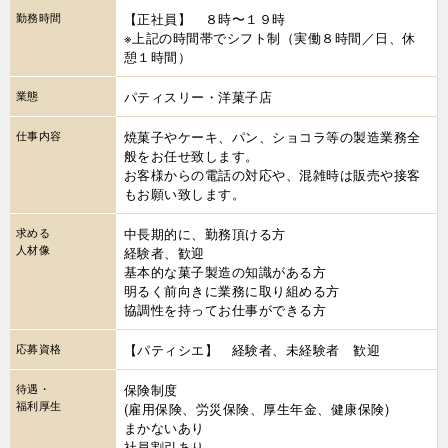
勤務時間
【正社員】 ８時〜１９時
※上記の時間帯でシフト制（実働８時間／日、休
憩１時間）
業態
パティスリー・洋菓子店
仕事内容
焼菓子やケーキ、パン、ショコラ等の製造業務全
般をお任せ致します。
お客様からの電話の対応や、混雑時は販売や接客
もお願い致します。
求める
中長期的に、勤務頂ける方
人材像
経験者、歓迎
基本的な菓子製造の知識がある方
明るく前向きに業務に取り組める方
協調性を持ってお仕事ができる方
応募資格
【パティシエ】 経験者、未経験者 歓迎
待遇・
保険制度
福利厚生
(雇用保険、労災保険、厚生年金、健康保険)
まかないあり
社員割引あり