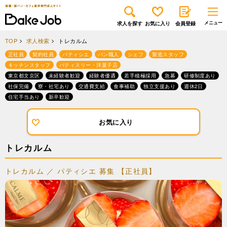
求人を探す
お気に入り
会員登録
TOP
求人検索
トレカルム
正社員
契約社員
パティシエ
パン職人
シェフ
製造スタッフ
キッチンスタッフ
パティスリー・洋菓子店
東京都文京区
未経験者歓迎
経験者優遇
若手積極採用
急募
研修制度あり
社保完備
寮・社宅あり
交通費支給
食事補助
独立支援あり
週休2日
住宅手当あり
新卒歓迎
お気に入り
トレカルム
トレカルム ／ パティシエ 募集 【正社員】