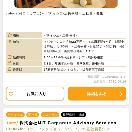
cotocafe(コトカフェ)～パティシエ/店長候補＜正社員＞募集！
職種
パティシエ / 店長(候補)
給与
＜パティシエ＞月給22万円～ ※試用期間6ヶ月 期間中
は時給：1,163円 ＜店長候補＞月給25万～32万円 ※試
用期間6ヶ月 期間中は時給：1,163円
勤務時間
9:00～22:00(休憩あり・シフト制)※応相談
休日
月8日、年末年始休暇、夏季休暇、慶弔休暇
最寄駅
JR新宿駅/東京メトロ丸ノ内線新宿三丁目駅
掲載期間：2026/08/31まで
更新日付：2026/06/26
お気に入り
詳細をみる
パティシエ
正社員
レストラン
長野県軽井沢町
株式会社MIT Corporate Advisory Services
L'inflexion（ランフレクション）/パティシエ/正社員募集☆