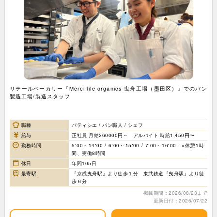
リテールベーカリー『Merci life organics 曳舟工場（墨田区）』でのパン
製造工場/製造スタッフ
職種
パティシエ / パン職人 / シェフ
給与
正社員 月給260000円～ アルバイト 時給1,450円〜
勤務時間
5:00～14:00 / 6:00～15:00 / 7:00～16:00 ※休憩1時
間、実働8時間
休日
年間105日
最寄駅
『京成曳舟駅』より徒歩１分 東武鉄道『曳舟駅』より徒
歩６分
掲載期間：2026/08/23まで
更新日付：2026/07/22