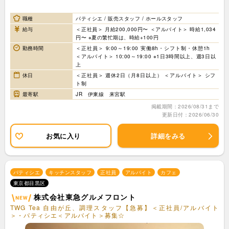
職種
パティシエ / 販売スタッフ / ホールスタッフ
給与
＜正社員＞ 月給200,000円〜 ＜アルバイト＞ 時給1,034
円〜 ※夏の繁忙期は、時給+100円
勤務時間
＜正社員＞ 9:00～19:00 実働8h・シフト制・休憩1h
＜アルバイト＞ 10:00～19:00 ※1日3時間以上、週3日以
上
休日
＜正社員＞ 週休2日（月8日以上） ＜アルバイト＞ シフ
ト制
最寄駅
JR 伊東線 来宮駅
掲載期間：2026/08/31まで
更新日付：2026/06/30
お気に入り
詳細をみる
パティシエ
キッチンスタッフ
正社員
アルバイト
カフェ
東京都目黒区
株式会社東急グルメフロント
TWG Tea 自由が丘、調理スタッフ【急募】＜正社員/アルバイト
＞・パティシエ＜アルバイト＞募集☆