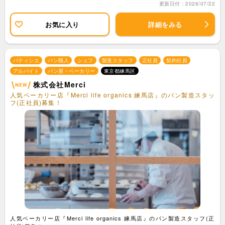
更新日付：2026/07/22
お気に入り
詳細をみる
パティシエ
パン職人
シェフ
製造スタッフ
正社員
契約社員
アルバイト
パン屋・ベーカリー
東京都練馬区
株式会社Merci
人気ベーカリー店『Merci life organics 練馬店』のパン製造スタッ
フ(正社員)募集！
人気ベーカリー店『Merci life organics 練馬店』のパン製造スタッフ(正