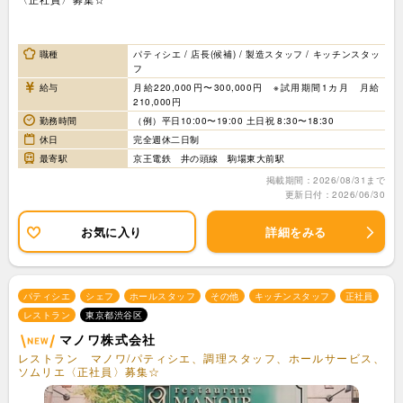
職種
パティシエ / 店長(候補) / 製造スタッフ / キッチンスタッ
フ
給与
月給220,000円〜300,000円 ※試用期間1カ月 月給
210,000円
勤務時間
（例）平日10:00〜19:00 土日祝 8:30〜18:30
休日
完全週休二日制
最寄駅
京王電鉄 井の頭線 駒場東大前駅
掲載期間：2026/08/31まで
更新日付：2026/06/30
お気に入り
詳細をみる
パティシエ
シェフ
ホールスタッフ
その他
キッチンスタッフ
正社員
レストラン
東京都渋谷区
マノワ株式会社
レストラン マノワ/パティシエ、調理スタッフ、ホールサービス、
ソムリエ〈正社員〉募集☆