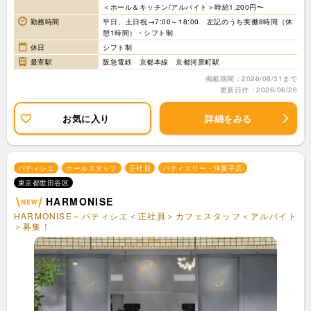
＜ホール＆キッチン/アルバイト＞時給1,200円〜
勤務時間
平日、土日祝→7:00～18:00 左記のうち実働8時間（休
憩1時間）・シフト制
休日
シフト制
最寄駅
阪急電鉄 京都本線 京都河原町駅
掲載期間：2026/08/31まで
更新日付：2026/06/26
お気に入り
詳細をみる
パティシエ
ホールスタッフ
正社員
パティスリー・洋菓子店
東京都世田谷区
HARMONISE
HARMONISE～パティシエ＜正社員＞カフェスタッフ＜アルバイト
＞募集！