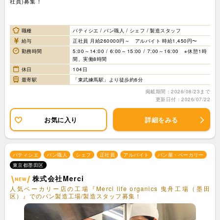
社員)募集！
職種
パティシエ / パン職人 / シェフ / 製造スタッフ
給与
正社員 月給260000円～ アルバイト 時給1,450円〜
勤務時間
5:00～14:00 / 6:00～15:00 / 7:00～16:00 ※休憩1時
間、実働8時間
休日
104日
最寄駅
「東武練馬駅」より徒歩約6分
掲載期間：2026/08/23まで
更新日付：2026/07/22
お気に入り
詳細をみる
パティシエ
パン職人
シェフ
正社員
アルバイト
パン屋・ベーカリー
東京都墨田区
株式会社Merci
人気ベーカリー店の工場『Merci life organics 曳舟工場（墨田
区）』でのパン製造工場/製造スタッフ募集！