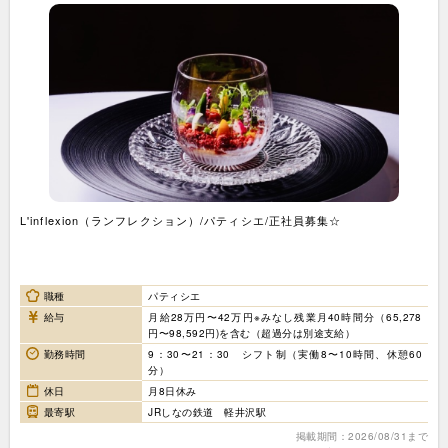
L'inflexion（ランフレクション）/パティシエ/正社員募集☆
職種
パティシエ
給与
月給28万円〜42万円※みなし残業月40時間分（65,278
円〜98,592円)を含む（超過分は別途支給）
勤務時間
9：30〜21：30 シフト制（実働8〜10時間、休憩60
分）
休日
月8日休み
最寄駅
JRしなの鉄道 軽井沢駅
掲載期間：2026/08/31まで