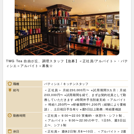
TWG Tea 自由が丘、調理スタッフ【急募】＜正社員/アルバイト＞・パテ
ィシエ＜アルバイト＞募集☆
職種
パティシエ / キッチンスタッフ
給与
＜正社員＞ 月給230,000円〜 ※試用期間3カ月：月給
203,000円〜 ※試用期間を経て、まずは契約社員として勤
務していただきます ※時間外手当別途支給 ＜アルバイト
＞ 時給1,250円〜 ※研修期間中1,200円（経験により要相
談）、土日祝日手当有り ※週5日以上勤務：時給要相談
勤務時間
＜正社員＞ 9:00〜22:00 実働8h・休憩1h・シフト制 、
＜アルバイト＞ 9:00〜22:00の中で、1日5h、週3日以
上〜、シフト制
休日
＜正社員＞ 週休2日制 月8〜10日 、＜アルバイト＞ 2週