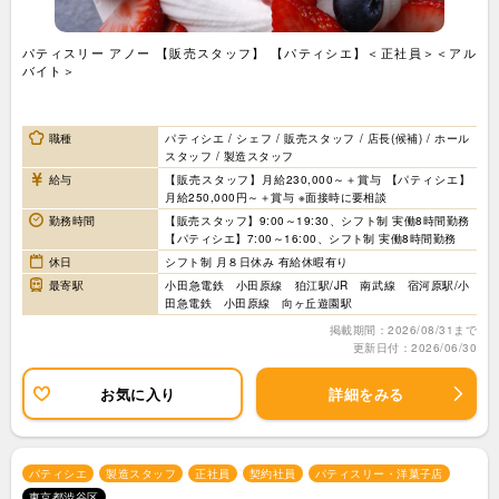
パティスリー アノー 【販売スタッフ】 【パティシエ】＜正社員＞＜アル
バイト＞
職種
パティシエ / シェフ / 販売スタッフ / 店長(候補) / ホール
スタッフ / 製造スタッフ
給与
【販売スタッフ】月給230,000～＋賞与 【パティシエ】
月給250,000円～＋賞与 ※面接時に要相談
勤務時間
【販売スタッフ】9:00～19:30、シフト制 実働8時間勤務
【パティシエ】7:00～16:00、シフト制 実働8時間勤務
休日
シフト制 月８日休み 有給休暇有り
最寄駅
小田急電鉄 小田原線 狛江駅/JR 南武線 宿河原駅/小
田急電鉄 小田原線 向ヶ丘遊園駅
掲載期間：2026/08/31まで
更新日付：2026/06/30
お気に入り
詳細をみる
パティシエ
製造スタッフ
正社員
契約社員
パティスリー・洋菓子店
東京都渋谷区