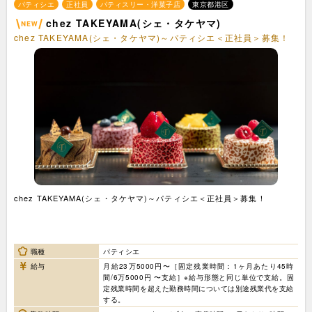
パティシエ
正社員
パティスリー・洋菓子店
東京都港区
chez TAKEYAMA(シェ・タケヤマ)
chez TAKEYAMA(シェ・タケヤマ)～パティシエ＜正社員＞募集！
chez TAKEYAMA(シェ・タケヤマ)～パティシエ＜正社員＞募集！
職種
パティシエ
給与
月給23万5000円〜［固定残業時間：1ヶ月あたり45時
間/6万5000円 〜支給］※給与形態と同じ単位で支給。固
定残業時間を超えた勤務時間については別途残業代を支給
する。