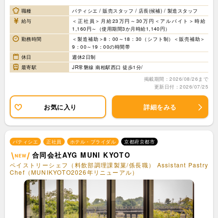
職種
パティシエ / 販売スタッフ / 店長(候補) / 製造スタッフ
給与
＜正社員＞月給23万円～30万円＜アルバイト＞時給
1,160円～（使用期間3か月時給1,140円）
勤務時間
＜製造補助＞8：00～18：30（シフト制）＜販売補助＞
9：00～19：00の時間帯
休日
週休2日制
最寄駅
JR常磐線 南柏駅西口 徒歩1分/
掲載期間：2026/08/26まで
更新日付：2026/07/25
お気に入り
詳細をみる
パティシエ
正社員
ホテル・ブライダル
京都府京都市
合同会社AYG MUNI KYOTO
ペイストリーシェフ（料飲部調理課製菓/係長職） Assistant Pastry
Chef（MUNIKYOTO2026年リニューアル）