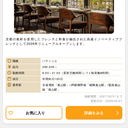
京都の食材を使用したフレンチと和食が融合された高級イノベーティブフ
レンチとして2026年リニューアルオープンします。
職種
パティシエ
給与
390,000～
勤務時間
9:00～21:00（変形労働時間/シフト制実働8時間）
休日
年間休日120日
最寄駅
京福電鉄「嵐山駅」/JR嵯峨野線「嵯峨嵐山駅」/阪急嵐山
線「嵐山駅」
掲載期間：2027/03/31まで
更新日付：2026/04/27
お気に入り
詳細をみる