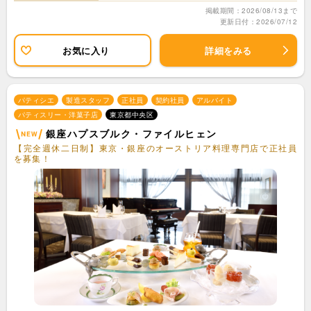
掲載期間：2026/08/13まで
更新日付：2026/07/12
お気に入り
詳細をみる
パティシエ
製造スタッフ
正社員
契約社員
アルバイト
パティスリー・洋菓子店
東京都中央区
銀座ハプスブルク・ファイルヒェン
【完全週休二日制】東京・銀座のオーストリア料理専門店で正社員
を募集！