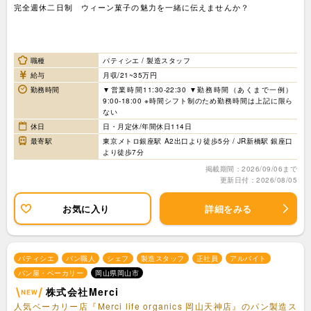
完全週休二日制 ウィーン菓子の魅力を一緒に伝えませんか？
職種
パティシエ / 製造スタッフ
給与
月収/21~35万円
勤務時間
▼営業時間11:30-22:30 ▼勤務時間（あくまで一例）
9:00-18:00 ※時間シフト制のため勤務時間は上記に限ら
ない
休日
日・月定休/年間休日114日
最寄駅
東京メトロ銀座駅 A2出口より徒歩5分 / JR新橋駅 銀座口
より徒歩7分
掲載期間：2026/09/06まで
更新日付：2026/08/05
お気に入り
詳細をみる
パティシエ
パン職人
シェフ
製造スタッフ
正社員
アルバイト
パン屋・ベーカリー
岡山県岡山市
株式会社Merci
人気ベーカリー店『Merci life organics 岡山天神店』のパン製造ス