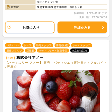
間ごとのシフト制
最寄駅
東急東横線/東急大井町線 自由が丘駅
掲載期間：2026/08/31まで
更新日付：2026/06/30
お気に入り
詳細をみる
パティシエ
シェフ
販売スタッフ
店長(候補)
ホールスタッフ
製造スタッフ
正社員
パティスリー・洋菓子店
東京都狛江市
株式会社アノー
【パティスリー アノー】 販売・パティシエ＜正社員＞＜アルバイト
>募集☆