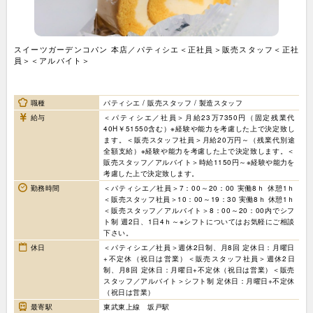
スイーツガーデンコパン 本店／パティシエ＜正社員＞販売スタッフ＜正社
員＞＜アルバイト＞
職種
パティシエ / 販売スタッフ / 製造スタッフ
給与
＜パティシエ／社員＞月給23万7350円（固定残業代
40H￥51550含む）※経験や能力を考慮した上で決定致し
ます。＜販売スタッフ社員＞月給20万円～（残業代別途
全額支給）※経験や能力を考慮した上で決定致します。＜
販売スタッフ／アルバイト＞時給1150円～※経験や能力を
考慮した上で決定致します。
勤務時間
＜パティシエ／社員＞7：00～20：00 実働8ｈ 休憩1ｈ
＜販売スタッフ社員＞10：00～19：30 実働8ｈ 休憩1ｈ
＜販売スタッフ／アルバイト＞8：00～20：00内でシフ
ト制 週2日、1日4ｈ～※シフトについてはお気軽にご相談
下さい。
休日
＜パティシエ／社員＞週休2日制、月8回 定休日：月曜日
+不定休（祝日は営業）＜販売スタッフ社員＞週休2日
制、月8回 定休日：月曜日+不定休（祝日は営業）＜販売
スタッフ／アルバイト＞シフト制 定休日：月曜日+不定休
（祝日は営業）
最寄駅
東武東上線 坂戸駅