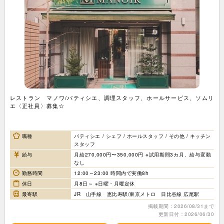
レストラン マノワ/パティシエ、調理スタッフ、ホールサービス、ソムリ
エ〈正社員〉募集☆
職種
パティシエ / シェフ / ホールスタッフ / その他 / キッチン
スタッフ
給与
月給270,000円〜350,000円 ※試用期間3カ月、給与変動
なし
勤務時間
12:00～23:00 時間内で実働8h
休日
月8日～ ※日曜・月曜定休
最寄駅
JR 山手線 恵比寿駅/東京メトロ 日比谷線 広尾駅
掲載期間：2026/08/31まで
更新日付：2026/06/30