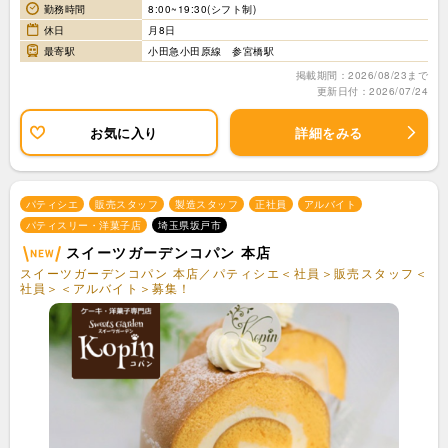
勤務時間
8:00~19:30(シフト制)
休日
月8日
最寄駅
小田急小田原線 参宮橋駅
掲載期間：2026/08/23まで
更新日付：2026/07/24
お気に入り
詳細をみる
パティシエ
販売スタッフ
製造スタッフ
正社員
アルバイト
パティスリー・洋菓子店
埼玉県坂戸市
スイーツガーデンコパン 本店
スイーツガーデンコパン 本店／パティシエ＜社員＞販売スタッフ＜
社員＞＜アルバイト＞募集！