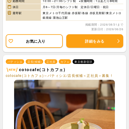
勤務時間
10:00～21:00/シフト制 ※実働時間：1日あたり8時間
休日
月6～7日/月毎のシフト制 定休日/日曜日・祝日
最寄駅
東京メトロ千代田線 赤坂駅/各線 赤坂見附駅/東京メトロ
銀座線 溜池山王駅
掲載期間：2026/08/31まで
更新日付：2026/06/26
お気に入り
詳細をみる
パティシエ
店長(候補)
正社員
カフェ
東京都新宿区
cotocafe(コトカフェ)
cotocafe(コトカフェ)～パティシエ/店長候補＜正社員＞募集！