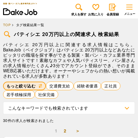
求人を探す
お気に入り
会員登録
TOP
タグ検索結果一覧
パティシエ 20万円以上の関連求人 検索結果
パティシエ 20万円以上に関連する求人情報はこちら。
BakeJob（ベイクジョブ）はパティシエ 20万円以上などあなたに
ピッタリの職場を探す事ができる製菓・製パン・カフェ業界専門
求人サイトです！素敵なカフェや人気パティスリー、パン屋さん
の求人情報がたくさん♪3分でアカウント登録ができ、そのまま
WEB応募いただけます。オーナーやシェフからの熱い想いが掲載
されている求人が多数あります！
もっと絞り込む
交通費支給
経験者優遇
正社員
若手積極採用
社保完備
こんなキーワードでも検索されています
30件の求人が検索されました
1
2
＞