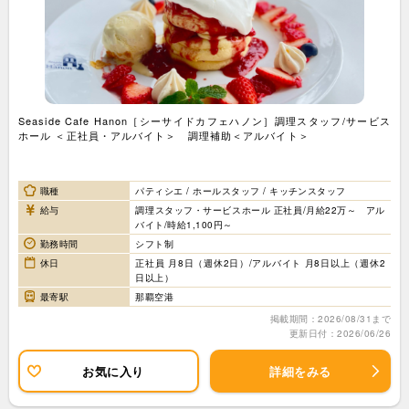
Seaside Cafe Hanon［シーサイドカフェハノン］調理スタッフ/サービス
ホール ＜正社員・アルバイト＞ 調理補助＜アルバイト＞
職種
パティシエ / ホールスタッフ / キッチンスタッフ
給与
調理スタッフ・サービスホール 正社員/月給22万～ アル
バイト/時給1,100円～
勤務時間
シフト制
休日
正社員 月8日（週休2日）/アルバイト 月8日以上（週休2
日以上）
最寄駅
那覇空港
掲載期間：2026/08/31まで
更新日付：2026/06/26
お気に入り
詳細をみる