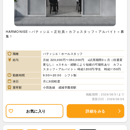
HARMONISE～パティシエ＜正社員＞カフェスタッフ＜アルバイト＞募
集！
職種
パティシエ / ホールスタッフ
給与
月給 220,000円〜350,000円 ※試用期間3ヶ月（待遇変
更なし） ※スキル・経験により短縮の可能性あり カフェ
スタッフ＜アルバイト＞ 時給1200円/学生 時給1150円
勤務時間
9:00〜20:00 シフト制
休日
月に6回程度
最寄駅
小田急線 成城学園前駅
掲載期間：2026/08/31まで
更新日付：2026/06/26
お気に入り
詳細をみる