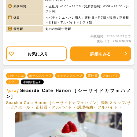
勤務時間
＜正社員＞6:00～18:00（変形労働制）6:00～18:00（シ
フト制）
休日
＜パティシエ・パン職人：正社員＞月7日＜販売：正社員
＞月8日＜アルバイト＞シフト制
最寄駅
丸の内線新中野駅
掲載期間：2026/08/31まで
更新日付：2026/06/26
お気に入り
詳細をみる
パティシエ
ホールスタッフ
キッチンスタッフ
正社員
アルバイト
カフェ
沖縄県北谷町
Seaside Cafe Hanon［シーサイドカフェハノ
ン］
Seaside Cafe Hanon［シーサイドカフェハノン］調理スタッフ/サ
ービスホール ＜正社員・アルバイト＞ 調理補助＜アルバイト＞