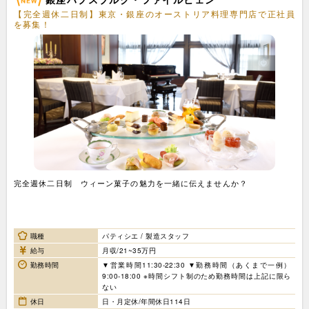
【完全週休二日制】東京・銀座のオーストリア料理専門店で正社員
を募集！
完全週休二日制 ウィーン菓子の魅力を一緒に伝えませんか？
職種
パティシエ / 製造スタッフ
給与
月収/21~35万円
勤務時間
▼営業時間11:30-22:30 ▼勤務時間（あくまで一例）
9:00-18:00 ※時間シフト制のため勤務時間は上記に限ら
ない
休日
日・月定休/年間休日114日