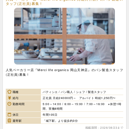
タッフ(正社員)募集！
人気ベーカリー店『Merci life organics 岡山天神店』のパン製造スタッフ
(正社員)募集！
職種
パティシエ / パン職人 / シェフ / 製造スタッフ
給与
正社員 月給240000円～ アルバイト 時給1,250円〜
勤務時間
5:00～14:00 / 6:00～15:00 / 7:00～16:00 ※休憩1時
間、実働8時間
休日
年間105日
最寄駅
「城下駅」より徒歩約3分
掲載期間：2026/08/23まで