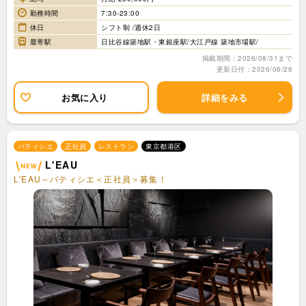
勤務時間
7:30-23:00
休日
シフト制 /週休2日
最寄駅
日比谷線築地駅・東銀座駅/大江戸線 築地市場駅/
掲載期間：2026/08/31まで
更新日付：2026/06/26
お気に入り
詳細をみる
パティシエ
正社員
レストラン
東京都港区
L'EAU
L'EAU～パティシエ＜正社員＞募集！