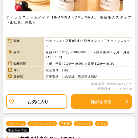
ティラミスホームメイド TIRAMISU HOME MADE 製造販売スタッフ
〈正社員〉募集☆
職種
パティシエ / 店長(候補) / 製造スタッフ / キッチンスタッ
フ
給与
月給220,000円〜300,000円 ※試用期間1カ月 月給
210,000円
勤務時間
（例）平日10:00〜19:00 土日祝 8:30〜18:30
休日
完全週休二日制
最寄駅
京王電鉄 井の頭線 駒場東大前駅
掲載期間：2026/08/31まで
更新日付：2026/06/30
お気に入り
詳細をみる
パティシエ
キッチンスタッフ
正社員
アルバイト
カフェ
東京都目黒区