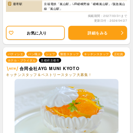
最寄駅
京福電鉄「嵐山駅」/JR嵯峨野線「嵯峨嵐山駅」/阪急嵐山
線「嵐山駅」
掲載期間：2027/03/31まで
更新日付：2026/04/27
お気に入り
詳細をみる
パティシエ
パン職人
シェフ
製造スタッフ
キッチンスタッフ
正社員
ホテル・ブライダル
京都府京都市
合同会社AYG MUNI KYOTO
キッチンスタッフ＆ペストリースタッフ大募集！