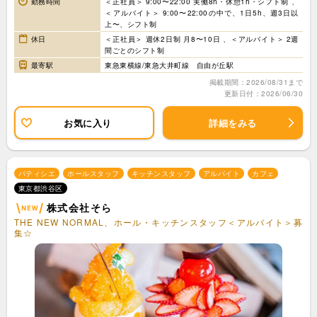
勤務時間
＜正社員＞ 9:00〜22:00 実働8h・休憩1h・シフト制 、
＜アルバイト＞ 9:00〜22:00の中で、1日5h、週3日以
上〜、シフト制
休日
＜正社員＞ 週休2日制 月8〜10日 、＜アルバイト＞ 2週
間ごとのシフト制
最寄駅
東急東横線/東急大井町線 自由が丘駅
掲載期間：2026/08/31まで
更新日付：2026/06/30
お気に入り
詳細をみる
パティシエ
ホールスタッフ
キッチンスタッフ
アルバイト
カフェ
東京都渋谷区
株式会社そら
THE NEW NORMAL、ホール・キッチンスタッフ＜アルバイト＞募
集☆