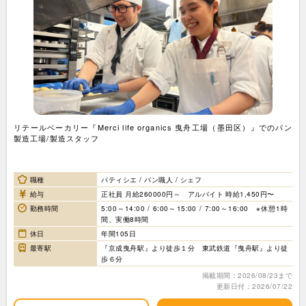
リテールベーカリー『Merci life organics 曳舟工場（墨田区）』でのパン
製造工場/製造スタッフ
職種
パティシエ / パン職人 / シェフ
給与
正社員 月給260000円～ アルバイト 時給1,450円〜
勤務時間
5:00～14:00 / 6:00～15:00 / 7:00～16:00 ※休憩1時
間、実働8時間
休日
年間105日
最寄駅
『京成曳舟駅』より徒歩１分 東武鉄道『曳舟駅』より徒
歩６分
掲載期間：2026/08/23まで
更新日付：2026/07/22