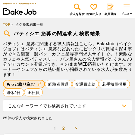
求人を探す
お気に入り
会員登録
TOP
タグ検索結果一覧
パティシエ 急募の関連求人 検索結果
パティシエ 急募に関連する求人情報はこちら。BakeJob（ベイク
ジョブ）はパティシエ 急募などあなたにピッタリの職場を探す事
ができる製菓・製パン・カフェ業界専門求人サイトです！素敵な
カフェや人気パティスリー、パン屋さんの求人情報がたくさん♪3
分でアカウント登録ができ、そのままWEB応募いただけます。オ
ーナーやシェフからの熱い想いが掲載されている求人が多数あり
ます！
もっと絞り込む
経験者優遇
交通費支給
若手積極採用
週休2日
正社員
こんなキーワードでも検索されています
25件の求人が検索されました
1
2
＞