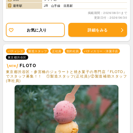
最寄駅
JR 山手線 目黒駅
掲載期間：2026/08/31まで
更新日付：2026/06/30
お気に入り
詳細をみる
パティシエ
製造スタッフ
正社員
契約社員
パティスリー・洋菓子店
東京都渋谷区
FLOTO
東京都渋谷区・参宮橋のジェラートと焼き菓子の専門店『FLOTO』
でスタッフ募集！！ ①製造スタッフ(正社員)/②製造補助スタッフ
(準社員)