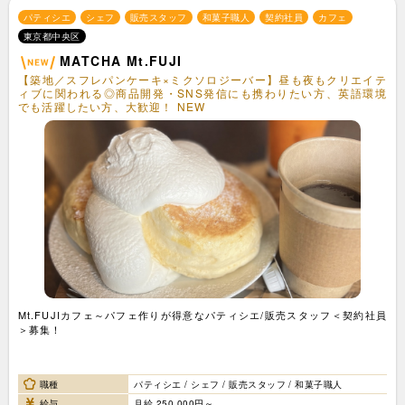
パティシエ
シェフ
販売スタッフ
和菓子職人
契約社員
カフェ
東京都中央区
MATCHA Mt.FUJI
【築地／スフレパンケーキ×ミクソロジーバー】昼も夜もクリエイテ
ィブに関われる◎商品開発・SNS発信にも携わりたい方、英語環境
でも活躍したい方、大歓迎！ NEW
Mt.FUJIカフェ～パフェ作りが得意なパティシエ/販売スタッフ＜契約社員
＞募集！
職種
パティシエ / シェフ / 販売スタッフ / 和菓子職人
給与
月給 250,000円～