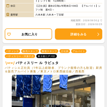
ト】シフト制 1日6時間～
休日
【正社員】週休2日制※年間休日108日 【アルバイト】シ
フト制 週4日～
最寄駅
六本木駅 六本木一丁目駅
掲載期間：2026/09/30まで
更新日付：2026/03/25
お気に入り
詳細をみる
パティシエ
販売スタッフ
製造スタッフ
正社員
アルバイト
パティスリー・洋菓子店
東京都江戸川区
パティスリー ル ラピュタ
パティシエ正社員（1年以上経験者、ブランク復帰の方も歓迎）厨房
＆販売アルバイト募集 ／東京メトロ東西線沿線／西葛西