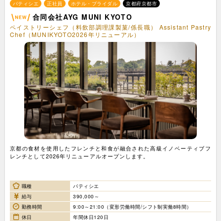
パティシエ
正社員
ホテル・ブライダル
京都府京都市
合同会社AYG MUNI KYOTO
ペイストリーシェフ（料飲部調理課製菓/係長職） Assistant Pastry
Chef（MUNIKYOTO2026年リニューアル）
京都の食材を使用したフレンチと和食が融合された高級イノベーティブフ
レンチとして2026年リニューアルオープンします。
職種
パティシエ
給与
390,000～
勤務時間
9:00～21:00（変形労働時間/シフト制実働8時間）
休日
年間休日120日