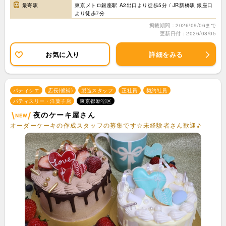
最寄駅
東京メトロ銀座駅 A2出口より徒歩5分 / JR新橋駅 銀座口
より徒歩7分
掲載期間：2026/09/06まで
更新日付：2026/08/05
お気に入り
詳細をみる
パティシエ
店長(候補)
製造スタッフ
正社員
契約社員
パティスリー・洋菓子店
東京都新宿区
夜のケーキ屋さん
オーダーケーキの作成スタッフの募集です☆未経験者さん歓迎♪