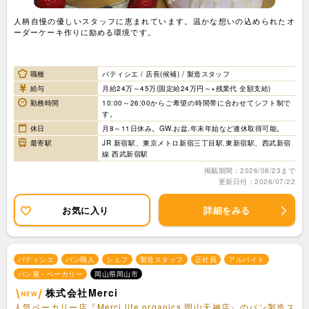
人柄自慢の優しいスタッフに恵まれています。温かな想いの込められたオ
ーダーケーキ作りに励める環境です。
職種
パティシエ / 店長(候補) / 製造スタッフ
給与
月給24万～45万(固定給24万円～+残業代 全額支給)
勤務時間
10:00～26:00からご希望の時間帯に合わせてシフト制で
す。
休日
月8～11日休み。GW.お盆.年末年始など連休取得可能。
最寄駅
JR 新宿駅、東京メトロ新宿三丁目駅.東新宿駅、西武新宿
線 西武新宿駅
掲載期間：2026/08/23まで
更新日付：2026/07/22
お気に入り
詳細をみる
パティシエ
パン職人
シェフ
製造スタッフ
正社員
アルバイト
パン屋・ベーカリー
岡山県岡山市
株式会社Merci
人気ベーカリー店『Merci life organics 岡山天神店』のパン製造ス