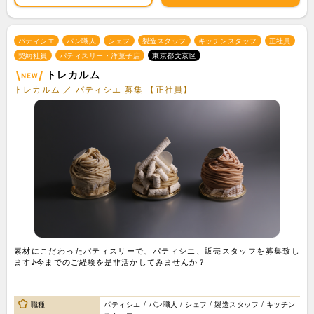
パティシエ
パン職人
シェフ
製造スタッフ
キッチンスタッフ
正社員
契約社員
パティスリー・洋菓子店
東京都文京区
トレカルム
トレカルム ／ パティシエ 募集 【正社員】
素材にこだわったパティスリーで、パティシエ、販売スタッフを募集致し
ます♪今までのご経験を是非活かしてみませんか？
職種
パティシエ / パン職人 / シェフ / 製造スタッフ / キッチン