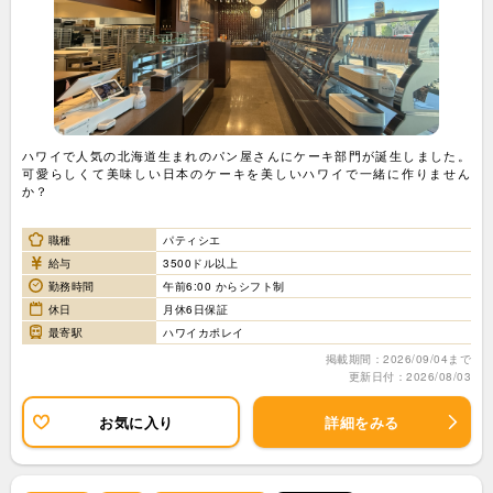
ハワイで人気の北海道生まれのパン屋さんにケーキ部門が誕生しました。
可愛らしくて美味しい日本のケーキを美しいハワイで一緒に作りません
か？
職種
パティシエ
給与
3500ドル以上
勤務時間
午前6:00 からシフト制
休日
月休6日保証
最寄駅
ハワイカポレイ
掲載期間：2026/09/04まで
更新日付：2026/08/03
お気に入り
詳細をみる