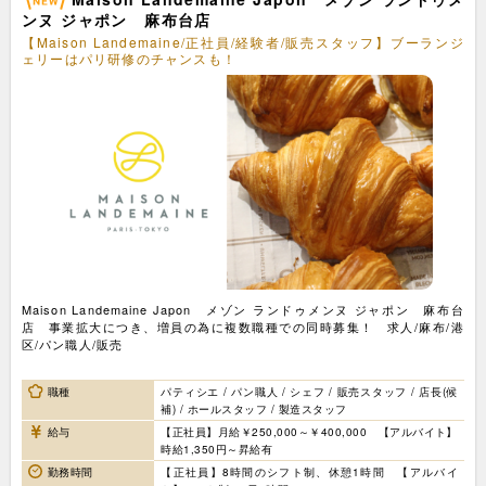
ンヌ ジャポン 麻布台店
【Maison Landemaine/正社員/経験者/販売スタッフ】ブーランジ
ェリーはパリ研修のチャンスも！
Maison Landemaine Japon メゾン ランドゥメンヌ ジャポン 麻布台
店 事業拡大につき、増員の為に複数職種での同時募集！ 求人/麻布/港
区/パン職人/販売
職種
パティシエ / パン職人 / シェフ / 販売スタッフ / 店長(候
補) / ホールスタッフ / 製造スタッフ
給与
【正社員】月給￥250,000～￥400,000 【アルバイト】
時給1,350円～昇給有
勤務時間
【正社員】8時間のシフト制、休憩1時間 【アルバイ