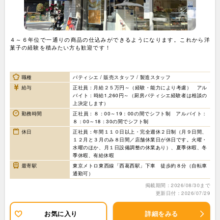
４～６年位で一通りの商品の仕込みができるようになります。これから洋
菓子の経験を積みたい方も歓迎です！
職種
パティシエ / 販売スタッフ / 製造スタッフ
給与
正社員：月給２５万円～（経験・能力により考慮） アル
バイト：時給1,260円～（厨房パティシエ経験者は相談の
上決定します）
勤務時間
正社員：８：00～19：00の間でシフト制 アルバイト：
８：00～18：30の間でシフト制
休日
正社員：年間１１０日以上・完全週休２日制（月９日間、
１２月と３月のみ８日間／店舗休業日が休日です。火曜・
水曜のほか、月１日設備調整の休業あり）、夏季休暇、冬
季休暇、有給休暇
最寄駅
東京メトロ東西線「西葛西駅」下車 徒歩約８分（自転車
通勤可）
掲載期間：2026/08/30まで
更新日付：2026/07/29
お気に入り
詳細をみる