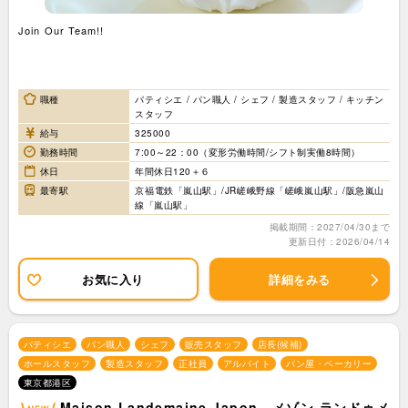
Join Our Team!!
職種
パティシエ / パン職人 / シェフ / 製造スタッフ / キッチン
スタッフ
給与
325000
勤務時間
7:00～22：00（変形労働時間/シフト制実働8時間）
休日
年間休日120＋６
最寄駅
京福電鉄「嵐山駅」/JR嵯峨野線「嵯峨嵐山駅」/阪急嵐山
線「嵐山駅」
掲載期間：2027/04/30まで
更新日付：2026/04/14
お気に入り
詳細をみる
パティシエ
パン職人
シェフ
販売スタッフ
店長(候補)
ホールスタッフ
製造スタッフ
正社員
アルバイト
パン屋・ベーカリー
東京都港区
Maison Landemaine Japon メゾン ランドゥメ