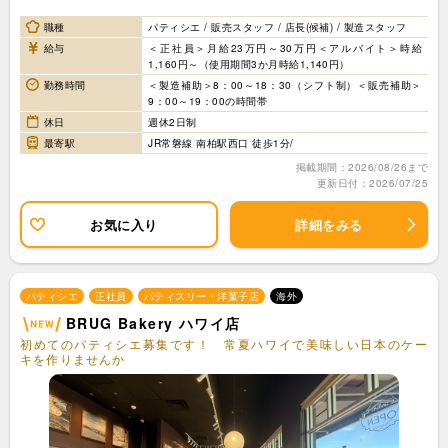
職種
パティシエ / 販売スタッフ / 店長(候補) / 製造スタッフ
給与
＜正社員＞月給23万円～30万円＜アルバイト＞時給
1,160円～（使用期間3か月時給1,140円）
勤務時間
＜製造補助＞8：00～18：30（シフト制）＜販売補助＞
9：00～19：00の時間帯
休日
週休2日制
最寄駅
JR常磐線 南柏駅西口 徒歩1分/
掲載期間：2026/08/26まで
更新日付：2026/07/25
お気に入り
詳細をみる
パティシエ
正社員
パティスリー・洋菓子店
海外
BRUG Bakery ハワイ店
初めてのパティシエ募集です！ 常夏ハワイで美味しい日本のケー
キを作りませんか