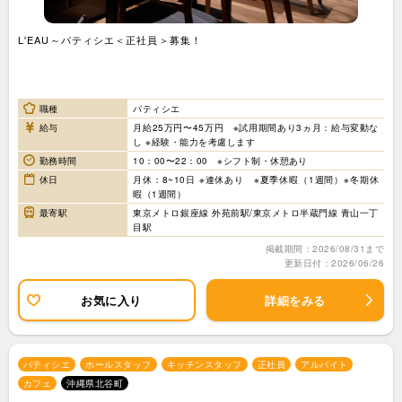
L'EAU～パティシエ＜正社員＞募集！
職種
パティシエ
給与
月給25万円〜45万円 ※試用期間あり3ヵ月：給与変動な
し ※経験・能力を考慮します
勤務時間
10：00〜22：00 ※シフト制・休憩あり
休日
月休：8~10日 ※連休あり ※夏季休暇（1週間）※冬期休
暇（1週間）
最寄駅
東京メトロ銀座線 外苑前駅/東京メトロ半蔵門線 青山一丁
目駅
掲載期間：2026/08/31まで
更新日付：2026/06/26
お気に入り
詳細をみる
パティシエ
ホールスタッフ
キッチンスタッフ
正社員
アルバイト
カフェ
沖縄県北谷町