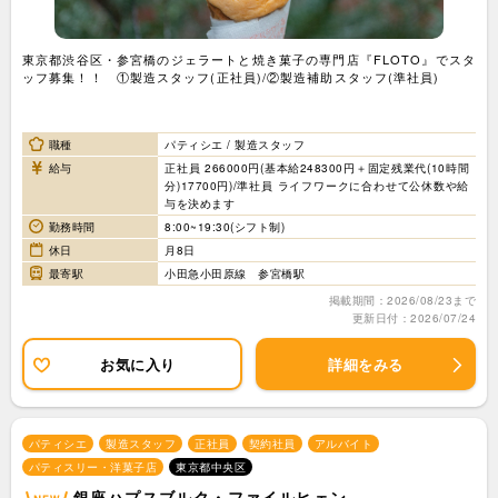
東京都渋谷区・参宮橋のジェラートと焼き菓子の専門店『FLOTO』でスタ
ッフ募集！！ ①製造スタッフ(正社員)/②製造補助スタッフ(準社員)
職種
パティシエ / 製造スタッフ
給与
正社員 266000円(基本給248300円＋固定残業代(10時間
分)17700円)/準社員 ライフワークに合わせて公休数や給
与を決めます
勤務時間
8:00~19:30(シフト制)
休日
月8日
最寄駅
小田急小田原線 参宮橋駅
掲載期間：2026/08/23まで
更新日付：2026/07/24
お気に入り
詳細をみる
パティシエ
製造スタッフ
正社員
契約社員
アルバイト
パティスリー・洋菓子店
東京都中央区
銀座ハプスブルク・ファイルヒェン