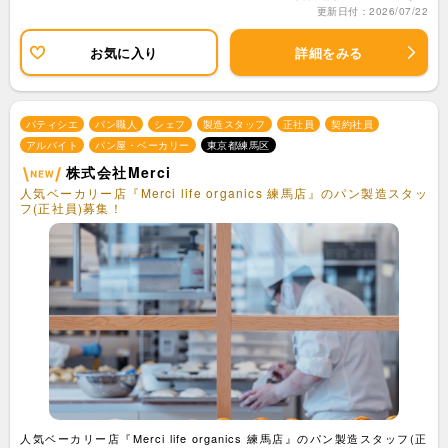
更新日付：2026/07/22
お気に入り
詳細をみる
パティシエ
パン職人
シェフ
製造スタッフ
正社員
契約社員
アルバイト
パン屋・ベーカリー
東京都練馬区
株式会社Merci
人気ベーカリー店『Merci life organics 練馬店』のパン製造スタッ
フ(正社員)募集！
人気ベーカリー店『Merci life organics 練馬店』のパン製造スタッフ(正