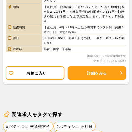
スタッフ
給与
【正社員】未経験者～ / 月給 227,423円〜305,400円 [基
本給212,098円～＋残業手当(10時間分)15,325円～]※経
験や能力を考慮した上で決定致します。年１回、昇給あ
り。
勤務時間
【正社員】8時〜19時 ※上記の時間帯でシフト制（実働８
時間／日、休憩１時間）
休日
年間休日105日 週休2日 その他、 春季・夏季・冬季休
暇有り
最寄駅
都営三田線 千石駅
掲載期間：2026/09/08まで
更新日付：2026/08/07
お気に入り
詳細をみる
関連求人をタグで探す
パティシエ 交通費支給
パティシエ 正社員