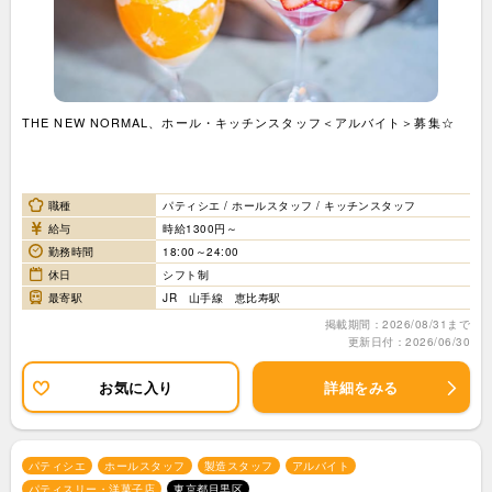
THE NEW NORMAL、ホール・キッチンスタッフ＜アルバイト＞募集☆
職種
パティシエ / ホールスタッフ / キッチンスタッフ
給与
時給1300円～
勤務時間
18:00～24:00
休日
シフト制
最寄駅
JR 山手線 恵比寿駅
掲載期間：2026/08/31まで
更新日付：2026/06/30
お気に入り
詳細をみる
パティシエ
ホールスタッフ
製造スタッフ
アルバイト
パティスリー・洋菓子店
東京都目黒区