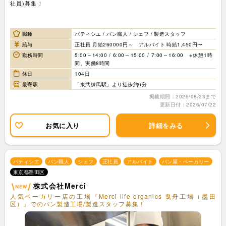
社員)募集！
職種
パティシエ / パン職人 / シェフ / 製造スタッフ
給与
正社員 月給260000円～ アルバイト 時給1,450円〜
勤務時間
5:00～14:00 / 6:00～15:00 / 7:00～16:00 ※休憩1時
間、実働8時間
休日
104日
最寄駅
「東武練馬駅」より徒歩約6分
掲載期間：2026/08/23まで
更新日付：2026/07/22
お気に入り
詳細をみる
パティシエ
パン職人
シェフ
正社員
アルバイト
パン屋・ベーカリー
東京都墨田区
株式会社Merci
人気ベーカリー店の工場『Merci life organics 曳舟工場（墨田
区）』でのパン製造工場/製造スタッフ募集！