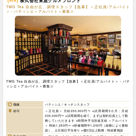
株式会社東急グルメフロント
TWG Tea 自由が丘、調理スタッフ【急募】＜正社員/アルバイト
＞・パティシエ＜アルバイト＞募集☆
TWG Tea 自由が丘、調理スタッフ【急募】＜正社員/アルバイト＞・パテ
ィシエ＜アルバイト＞募集☆
職種
パティシエ / キッチンスタッフ
給与
＜正社員＞ 月給230,000円〜 ※試用期間3カ月：月給
203,000円〜 ※試用期間を経て、まずは契約社員として勤
務していただきます ※時間外手当別途支給 ＜アルバイト
＞ 時給1,250円〜 ※研修期間中1,200円（経験により要相
談）、土日祝日手当有り ※週5日以上勤務：時給要相談