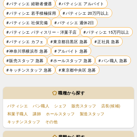
パティシエ 経験者優遇
パティシエ アルバイト
パティシエ 若手積極採用
パティシエ 20万円以上
パティシエ 社保完備
パティシエ 週休2日
パティシエ パティスリー・洋菓子店
パティシエ 15万円以上
パティシエ カフェ
東京都目黒区 急募
正社員 急募
神奈川県横浜市 急募
アルバイト 急募
販売スタッフ 急募
ホールスタッフ 急募
パン職人 急募
キッチンスタッフ 急募
東京都中央区 急募
職種から探す
パティシエ
パン職人
シェフ
販売スタッフ
店長(候補)
和菓子職人
講師
ホールスタッフ
製造スタッフ
キッチンスタッフ
その他
業態から探す