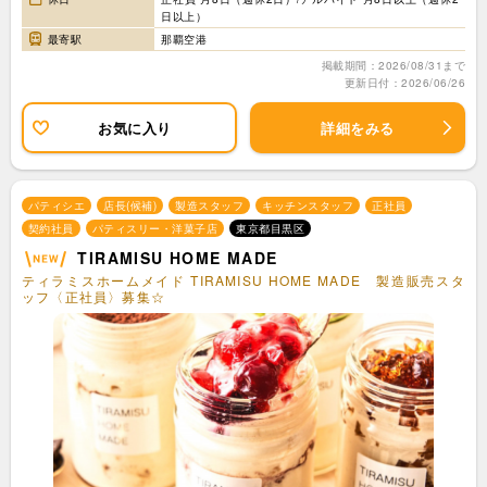
日以上）
最寄駅
那覇空港
掲載期間：2026/08/31まで
更新日付：2026/06/26
お気に入り
詳細をみる
パティシエ
店長(候補)
製造スタッフ
キッチンスタッフ
正社員
契約社員
パティスリー・洋菓子店
東京都目黒区
TIRAMISU HOME MADE
ティラミスホームメイド TIRAMISU HOME MADE 製造販売スタ
ッフ〈正社員〉募集☆