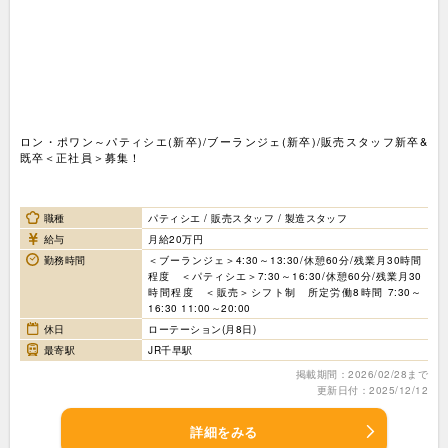
ロン・ポワン～パティシエ(新卒)/ブーランジェ(新卒)/販売スタッフ新卒&
既卒＜正社員＞募集！
職種
パティシエ / 販売スタッフ / 製造スタッフ
給与
月給20万円
勤務時間
＜ブーランジェ＞4:30～13:30/休憩60分/残業月30時間
程度 ＜パティシエ＞7:30～16:30/休憩60分/残業月30
時間程度 ＜販売＞シフト制 所定労働8時間 7:30～
16:30 11:00～20:00
休日
ローテーション(月8日)
最寄駅
JR千早駅
掲載期間：2026/02/28まで
更新日付：2025/12/12
詳細をみる