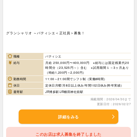
グランシャリオ ～パティシエ＜正社員＞募集！
職種
パティシエ
給与
月給 250,000円〜400,000円 ※給与には固定残業代20
時間分（23,525円～）含む ※試用期間１～3ヶ月あり
（時給1,200円～2,000円）
勤務時間
11:00～21:00間でシフト制（実働8時間）
休日
定休日月曜/月8日以上休み/年間102日休み(昨年実績）
最寄駅
JR博多駅/JR櫛田神社前駅
掲載期間：2026/04/30まで
更新日付：2026/02/27
詳細をみる
このお店は求人募集を終了しました