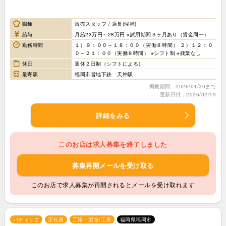
職種
販売スタッフ / 店長(候補)
給与
月給23万円～28万円 ※試用期間３ヶ月あり（賃金同一）
勤務時間
１）９：００～１８：００（実働８時間） ２）１２：０
０～２１：００（実働８時間） ※シフト制 ※残業なし
休日
週休２日制（シフトによる）
最寄駅
福岡市営地下鉄 天神駅
掲載期間：2026/04/30まで
更新日付：2026/02/19
詳細をみる
このお店は求人募集を終了しました
募集再開メールを受け取る
このお店で求人募集が再開されるとメールを受け取れます
パティシエ
正社員
工場・製造/工房
福岡県福岡市