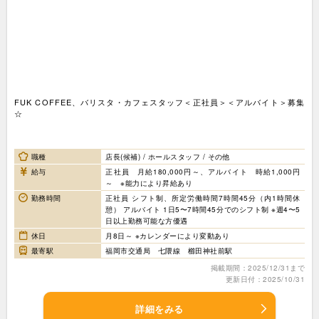
FUK COFFEE、バリスタ・カフェスタッフ＜正社員＞＜アルバイト＞募集
☆
職種
店長(候補) / ホールスタッフ / その他
給与
正社員 月給180,000円～、アルバイト 時給1,000円
～ ※能力により昇給あり
勤務時間
正社員 シフト制、所定労働時間7時間45分（内1時間休
憩） アルバイト 1日5〜7時間45分でのシフト制 ※週4〜5
日以上勤務可能な方優遇
休日
月8日～ ※カレンダーにより変動あり
最寄駅
福岡市交通局 七隈線 櫛田神社前駅
掲載期間：2025/12/31まで
更新日付：2025/10/31
詳細をみる