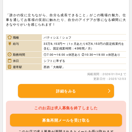
「誰かの役に立ちながら、自分も成長できること」がこの職場の魅力。仕
事を通してお客様の笑顔に触れたり、自分のアイデアが形になる瞬間に大
きなやりがいを感じられます！
職種
パティシエ / シェフ
給与
33万6,153円〜（1ヶ月あたり6万6,153円の固定残業代を
含む。固定残業時間：45時間／月）
勤務時間
①7:00〜16:00 ※休憩あり ②10:30〜19:00 ※休憩あり
休日
シフトに準ずる
最寄駅
西鉄「大橋駅」
掲載期間：2026/01/04まで
更新日付：2025/12/03
詳細をみる
このお店は求人募集を終了しました
募集再開メールを受け取る
このお店で求人募集が再開されるとメールを受け取れます