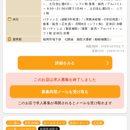
～、土日含む週3日～、シフト制 接客・販売＜アルバイト
＞ 9:00～21:00の間で1日4h～、土日含む週3日～、シフ
ト制
休日
パティシエ（経験3年程度）/（実務未経験～2年目程度）/
接客・販売＜正社員＞ 月間8日（シフト制） 定休日:水曜
日 パティシエ（製造補助）/接客・販売＜アルバイト＞ シ
フト制 定休日:水曜
最寄駅
福岡市地下鉄 七隈線 薬院大通駅（動植物園口）
掲載期間：2026/02/28まで
更新日付：2025/12/15
詳細をみる
このお店は求人募集を終了しました
募集再開メールを受け取る
このお店で求人募集が再開されるとメールを受け取れます
パン職人
店長(候補)
ホールスタッフ
製造スタッフ
正社員
パン屋・ベーカリー
福岡県福岡市