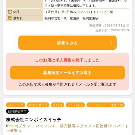
＞ 10：00〜19：00の中で、1日5時間〜、週2日〜、シ
フト制 ※勤務時間は相談に応じます。
休日
＜正社員＞ 月8日休み ＜アルバイト＞ シフト制
最寄駅
福岡市営地下鉄 空港線 福岡空港駅
掲載期間：2026/02/28まで
更新日付：2025/12/15
詳細をみる
このお店は求人募集を終了しました
募集再開メールを受け取る
このお店で求人募集が再開されるとメールを受け取れます
パティシエ
販売スタッフ
正社員
アルバイト
パティスリー・洋菓子店
福岡県福岡市
株式会社コンボイスイッチ
blanc(ブラン)、パティシエ、販売接客スタッフ＜正社員/アルバイト
＞募集☆