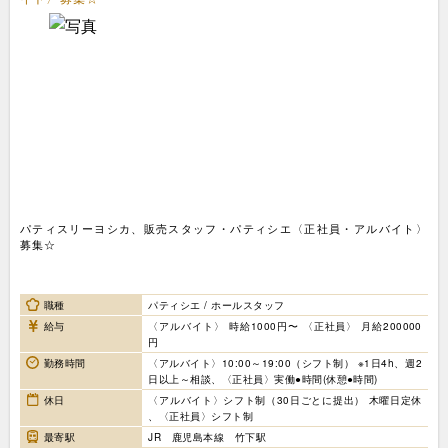
パティスリーヨシカ、販売スタッフ・パティシエ〈正社員・アルバイト〉
募集☆
職種
パティシエ / ホールスタッフ
給与
〈アルバイト〉 時給1000円〜 〈正社員〉 月給200000
円
勤務時間
〈アルバイト〉10:00～19:00（シフト制） ※1日4h、週2
日以上～相談、〈正社員〉実働●時間(休憩●時間)
休日
〈アルバイト〉シフト制（30日ごとに提出） 木曜日定休
、〈正社員〉シフト制
最寄駅
JR 鹿児島本線 竹下駅