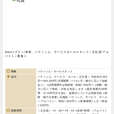
blanc(ブラン)和香、パティシエ、サービスホールスタッフ＜正社員/アル
バイト＞募集☆
職種
パティシエ / ホールスタッフ
給与
パティシエ、サービス・ホール＜正社員＞ 月給204,000
円〜300,000円 試用期間：1〜3ヵ月（能力に応じて短縮
あり） ※試用期間中は時給制：時給1,000円〜 ※経験・能
力に応じて時給・月給を決定します ※固定残業代25時
間・31,000円分を含む。超過分については別途支給 ※経
験・能力を考慮し応相談 パティシエ、サービス・ホール
＜アルバイト＞ 時給1,050円〜 ※研修期間1ヵ月（時給
1,000円）
勤務時間
＜正社員＞ 10：00〜19：00 ※休憩1時間 ＜アルバイト