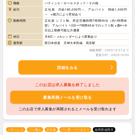
職種
パティシエ / ホールスタッフ / その他
給与
正社員 月給180,000円～、アルバイト 時給1,000円
～ ※能力により昇給あり
勤務時間
正社員 シフト制、所定労働時間7時間45分（内1時間休
憩） アルバイト 1日5〜7時間45分でのシフト制 ※週4〜5
日以上勤務可能な方優遇
休日
月8日～ ※カレンダーにより変動あり
最寄駅
西日本鉄道 天神大牟田線 高宮駅
掲載期間：2025/12/31まで
更新日付：2025/10/30
詳細をみる
このお店は求人募集を終了しました
募集再開メールを受け取る
このお店で求人募集が再開されるとメールを受け取れます
パティシエ
パン職人
正社員
パン屋・ベーカリー
福岡県福岡市