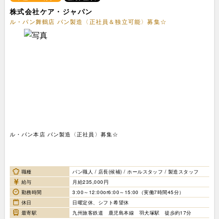
株式会社ケア・ジャパン
ル・パン舞鶴店 パン製造〈正社員＆独立可能〉募集☆
ル・パン本店 パン製造〈正社員〉募集☆
職種
パン職人 / 店長(候補) / ホールスタッフ / 製造スタッフ
給与
月給235,000円
勤務時間
3:00～12:00or6:00～15:00（実働7時間45分）
休日
日曜定休、シフト希望休
最寄駅
九州旅客鉄道 鹿児島本線 羽犬塚駅 徒歩約17分