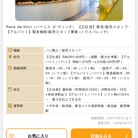
Panis da Vinci（パーニス ダ ヴィンチ） 【正社員】製造/販売スタッフ・
【アルバイト】製造補助/販売スタッフ募集 (トラスパレンテ)
職種
パン職人 / 販売スタッフ
給与
【正社員】月給250,000円～（経験・能力を考慮）【アル
バイト／パート】 時給1,270円～※土日祝+50円UP！
勤務時間
製造/6：00～18：30（シフト制） ・ 販売/7：00～20：
00（シフト制）【アルバイト／パート】製造補助/6：00
～18：30（シフト制） 販売/7：00～20：00（シフト
制）
休日
【正社員】週休制（年間休日120日）月間休日8～12日
※有給休暇あり【アルバイト／パート】シフト制※1日4ｈ
～、週３日以上できる方
最寄駅
ＪＲ中央・総武線、東京メトロ有楽町線・南北線 飯田橋
駅
掲載期間：2027/03/31まで
更新日付：2026/04/13
お気に入り
詳細をみる