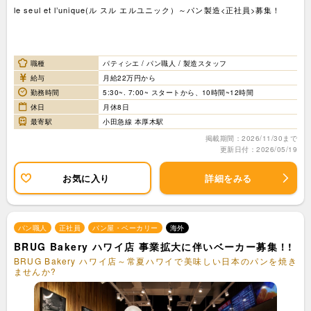
le seul et l’unique(ル スル エルユニック）～パン製造<正社員>募集！
職種
パティシエ / パン職人 / 製造スタッフ
給与
月給22万円から
勤務時間
5:30~. 7:00~ スタートから、10時間~12時間
休日
月休8日
最寄駅
小田急線 本厚木駅
掲載期間：2026/11/30まで
更新日付：2026/05/19
お気に入り
詳細をみる
パン職人
正社員
パン屋・ベーカリー
海外
BRUG Bakery ハワイ店 事業拡大に伴いベーカー募集！!
BRUG Bakery ハワイ店～常夏ハワイで美味しい日本のパンを焼き
ませんか?