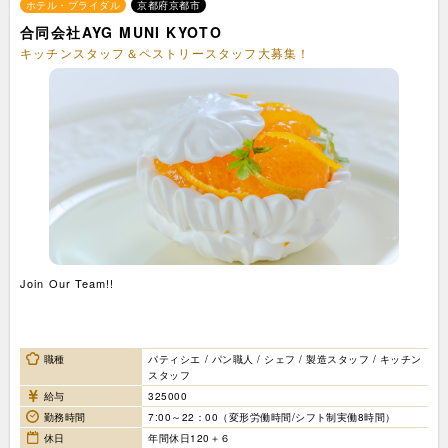
ホテル・ブライダル
京都府京都市
合同会社AYG MUNI KYOTO
キッチンスタッフ＆ペストリースタッフ大募集！
Join Our Team!!
職種
パティシエ / パン職人 / シェフ / 製造スタッフ / キッチン
スタッフ
給与
325000
勤務時間
7:00～22：00（変形労働時間/シフト制実働8時間）
休日
年間休日120＋６