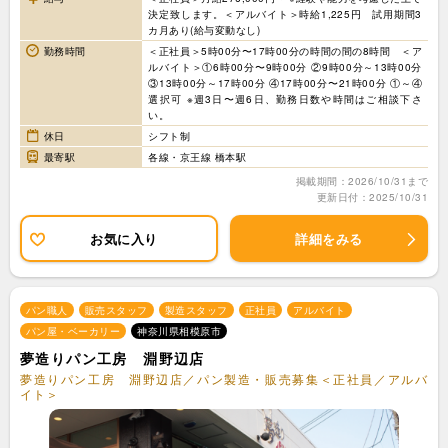
決定致します。＜アルバイト＞時給1,225円 試用期間3
カ月あり(給与変動なし)
勤務時間
＜正社員＞5時00分〜17時00分の時間の間の8時間 ＜ア
ルバイト＞①6時00分〜9時00分 ②9時00分～13時00分
③13時00分～17時00分 ④17時00分〜21時00分 ①～④
選択可 ※週3日〜週6日、勤務日数や時間はご相談下さ
い。
休日
シフト制
最寄駅
各線・京王線 橋本駅
掲載期間：2026/10/31まで
更新日付：2025/10/31
お気に入り
詳細をみる
パン職人
販売スタッフ
製造スタッフ
正社員
アルバイト
パン屋・ベーカリー
神奈川県相模原市
夢造りパン工房 淵野辺店
夢造りパン工房 淵野辺店／パン製造・販売募集＜正社員／アルバ
イト＞