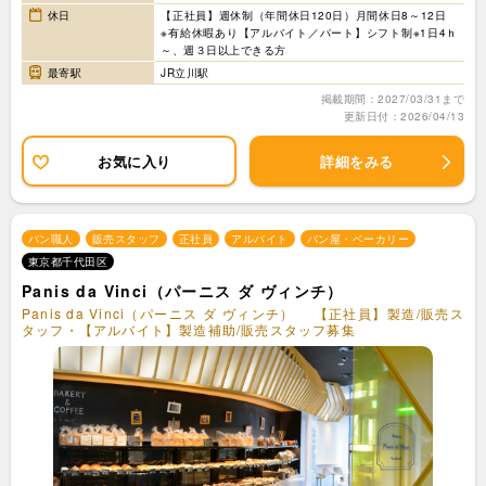
休日
【正社員】週休制（年間休日120日）月間休日8～12日
※有給休暇あり【アルバイト／パート】シフト制※1日4ｈ
～、週３日以上できる方
最寄駅
JR立川駅
掲載期間：2027/03/31まで
更新日付：2026/04/13
お気に入り
詳細をみる
パン職人
販売スタッフ
正社員
アルバイト
パン屋・ベーカリー
東京都千代田区
Panis da Vinci（パーニス ダ ヴィンチ）
Panis da Vinci（パーニス ダ ヴィンチ） 【正社員】製造/販売ス
タッフ・【アルバイト】製造補助/販売スタッフ募集