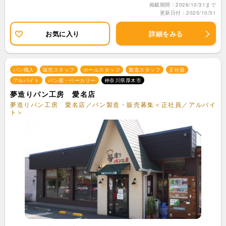
掲載期間：2026/10/31まで
更新日付：2025/10/31
お気に入り
詳細をみる
パン職人
販売スタッフ
ホールスタッフ
製造スタッフ
正社員
アルバイト
パン屋・ベーカリー
神奈川県厚木市
夢造りパン工房 愛名店
夢造りパン工房 愛名店／パン製造・販売募集＜正社員／アルバイ
ト＞