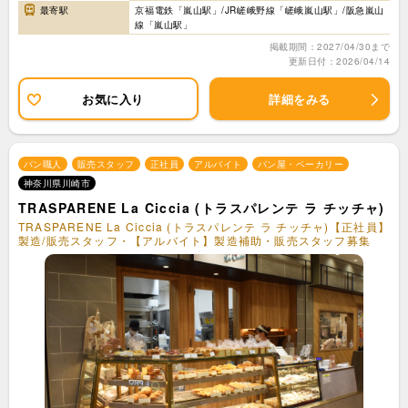
最寄駅
京福電鉄「嵐山駅」/JR嵯峨野線「嵯峨嵐山駅」/阪急嵐山
線「嵐山駅」
掲載期間：2027/04/30まで
更新日付：2026/04/14
お気に入り
詳細をみる
パン職人
販売スタッフ
正社員
アルバイト
パン屋・ベーカリー
神奈川県川崎市
TRASPARENE La Ciccia (トラスパレンテ ラ チッチャ)
TRASPARENE La Ciccia (トラスパレンテ ラ チッチャ)【正社員】
製造/販売スタッフ・【アルバイト】製造補助・販売スタッフ募集