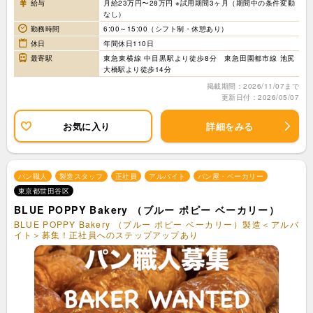
給与
月給23万円〜28万円 ※試用期間3ヶ月（期間中の条件変動
なし）
勤務時間
6:00～15:00（シフト制・休憩あり）
休日
年間休日110日
最寄駅
東急東横線 中目黒駅より徒歩8分 東急田園都市線 池尻
大橋駅より徒歩14分
掲載期間：2026/11/07まで
更新日付：2026/05/07
お気に入り
詳細をみる
パン職人
製造スタッフ
正社員
アルバイト
パン屋・ベーカリー
東京都世田谷区
BLUE POPPY Bakery （ブルー ポピー ベーカリー）
BLUE POPPY Bakery （ブルー ポピー ベーカリー）製造＜アルバ
イト＞募集！正社員へのステップアップあり