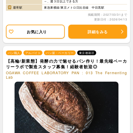
～、週３日以上できる方
最寄駅
東急東横線/東京メトロ日比谷線 中目黒駅
掲載期間：2027/03/31まで
更新日付：2026/04/13
お気に入り
詳細をみる
パン職人
アルバイト
パン屋・ベーカリー
東京都港区
【高輪/新業態】発酵の力で魅せるパン作り！最先端ベーカ
リーラボで製造スタッフ募集！経験者歓迎◎
OGAWA COFFEE LABORATORY PAN : 013 The Fermenting
Lab