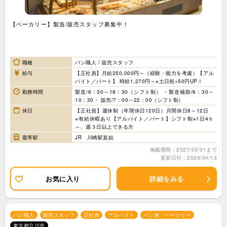
【ベーカリー】製造/販売スタッフ募集中！
職種
パン職人 / 販売スタッフ
給与
【正社員】月給250,000円～（経験・能力を考慮）【アル
バイト／パート】 時給1,270円～※土日祝+50円UP！
勤務時間
製造/6：30～18：30（シフト制） ・製造補助/6：30～
10：30・ 販売/7：00～22：00（シフト制）
休日
【正社員】週休制（年間休日120日）月間休日8～12日
※有給休暇あり【アルバイト／パート】シフト制※1日4ｈ
～、週３日以上できる方
最寄駅
JR 川崎駅直結
掲載期間：2027/03/31まで
更新日付：2026/04/13
お気に入り
詳細をみる
パン職人
販売スタッフ
正社員
アルバイト
パン屋・ベーカリー
東京都立川市