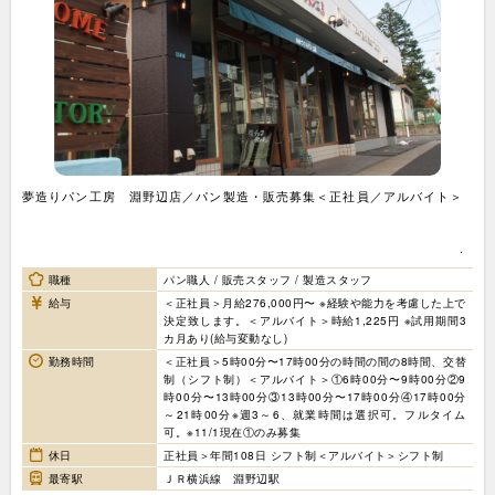
夢造りパン工房 淵野辺店／パン製造・販売募集＜正社員／アルバイト＞
職種
パン職人 / 販売スタッフ / 製造スタッフ
給与
＜正社員＞月給276,000円〜 ※経験や能力を考慮した上で
決定致します。＜アルバイト＞時給1,225円 ※試用期間3
カ月あり(給与変動なし)
勤務時間
＜正社員＞5時00分〜17時00分の時間の間の8時間、交替
制（シフト制）＜アルバイト＞①6時00分〜9時00分②9
時00分〜13時00分③13時00分〜17時00分④17時00分
～21時00分※週3～6、就業時間は選択可。フルタイム
可。※11/1現在①のみ募集
休日
正社員＞年間108日 シフト制＜アルバイト＞シフト制
最寄駅
ＪＲ横浜線 淵野辺駅