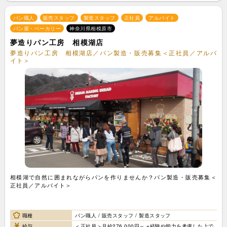
パン職人
販売スタッフ
製造スタッフ
正社員
アルバイト
パン屋・ベーカリー
神奈川県相模原市
夢造りパン工房 相模湖店
夢造りパン工房 相模湖店／パン製造・販売募集＜正社員／アルバ
イト＞
相模湖で自然に囲まれながらパンを作りませんか？パン製造・販売募集＜
正社員／アルバイト＞
職種
パン職人 / 販売スタッフ / 製造スタッフ
給与
＜正社員＞月給276,000円～ ※経験や能力を考慮した上で