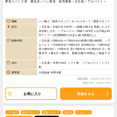
夢造りパン工房 愛名店／パン製造・販売募集＜正社員／アルバイト＞
職種
パン職人 / 販売スタッフ / ホールスタッフ / 製造スタッフ
給与
＜正社員＞月給276,000円～ ※経験や能力を考慮した上で
決定致します。＜アルバイト＞時給1,225円 ※土日祝は30
円アップ！※試用期間3カ月あり(給与変動なし)
勤務時間
＜正社員＞5時00分〜17時00分の時間の間の8時間 ＜ア
ルバイト＞①6時00分〜9時00分 ②9時00分～13時00分
③13時00分～17時00分 ④17時00分〜21時00分 ①～④
選択可 ※週3日〜週6日、勤務日数や時間はご相談下さ
い。
休日
＜正社員＞年間108日 シフト制 ＜アルバイト＞シフト
制
最寄駅
小田急線 本厚木駅
掲載期間：2026/10/31まで
更新日付：2025/10/31
お気に入り
詳細をみる
パン職人
販売スタッフ
製造スタッフ
正社員
アルバイト