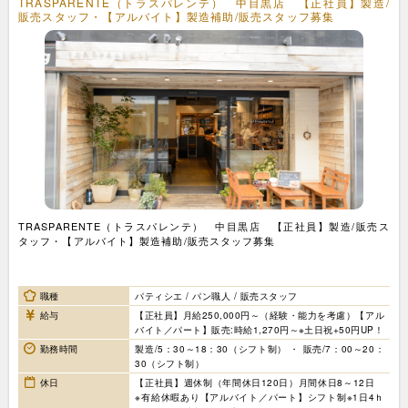
TRASPARENTE（トラスパレンテ） 中目黒店 【正社員】製造/
販売スタッフ・【アルバイト】製造補助/販売スタッフ募集
TRASPARENTE（トラスパレンテ） 中目黒店 【正社員】製造/販売ス
タッフ・【アルバイト】製造補助/販売スタッフ募集
職種
パティシエ / パン職人 / 販売スタッフ
給与
【正社員】月給250,000円～（経験・能力を考慮）【アル
バイト／パート】販売:時給1,270円～※土日祝+50円UP！
勤務時間
製造/5：30～18：30（シフト制） ・ 販売/7：00～20：
30（シフト制）
休日
【正社員】週休制（年間休日120日）月間休日8～12日
※有給休暇あり【アルバイト／パート】シフト制※1日4ｈ