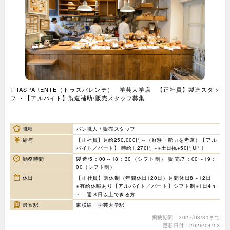
TRASPARENTE（トラスパレンテ） 学芸大学店 【正社員】製造スタッ
フ ・【アルバイト】製造補助/販売スタッフ募集
職種
パン職人 / 販売スタッフ
給与
【正社員】月給250,000円～（経験・能力を考慮）【アル
バイト／パート】 時給1,270円～※土日祝+50円UP！
勤務時間
製造/5：00～18：30（シフト制） 販売/7：00～19：
00（シフト制）
休日
【正社員】週休制（年間休日120日）月間休日8～12日
※有給休暇あり【アルバイト／パート】シフト制※1日4ｈ
～、週３日以上できる方
最寄駅
東横線 学芸大学駅
掲載期間：2027/03/31まで
更新日付：2026/04/13