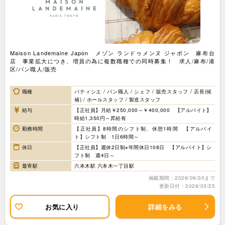
Maison Landemaine Japon メゾン ランドゥメンヌ ジャポン 麻布台
店 事業拡大につき、増員の為に複数職種での同時募集！ 求人/麻布/港
区/パン職人/販売
職種
パティシエ / パン職人 / シェフ / 販売スタッフ / 店長(候
補) / ホールスタッフ / 製造スタッフ
給与
【正社員】月給￥250,000～￥400,000 【アルバイト】
時給1,350円～昇給有
勤務時間
【正社員】8時間のシフト制、休憩1時間 【アルバイ
ト】シフト制 1日6時間～
休日
【正社員】週休2日制※年間休日108日 【アルバイト】シ
フト制 週4日～
最寄駅
六本木駅 六本木一丁目駅
掲載期間：2026/09/30まで
更新日付：2026/03/25
お気に入り
詳細をみる