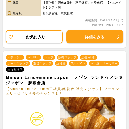
休日
【正社員】週休2日制 夏季休暇、冬季休暇 【アルバイ
ト】シフト制
最寄駅
西武新宿線 東伏見駅
掲載期間：2026/12/31まで
更新日付：2026/03/27
お気に入り
詳細をみる
パティシエ
パン職人
シェフ
販売スタッフ
店長(候補)
ホールスタッフ
製造スタッフ
正社員
アルバイト
パン屋・ベーカリー
東京都港区
Maison Landemaine Japon メゾン ランドゥメンヌ
ジャポン 麻布台店
【Maison Landemaine/正社員/経験者/販売スタッフ】ブーランジ
ェリーはパリ研修のチャンスも！