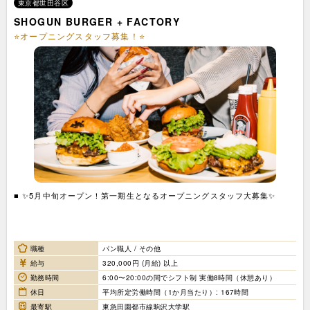
東京都世田谷区
SHOGUN BURGER + FACTORY
⭐オープニングスタッフ募集！⭐
■ ✨5月中旬オープン！第一期生となるオープニングスタッフ大募集✨
職種
パン職人 / その他
給与
320,000円 (月給) 以上
勤務時間
6:00〜20:00の間でシフト制 実働8時間（休憩あり）
休日
平均所定労働時間（1か月当たり）: 167時間
最寄駅
東急田園都市線駒沢大学駅