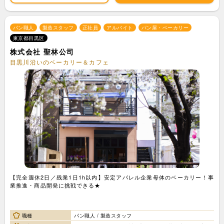
パン職人
製造スタッフ
正社員
アルバイト
パン屋・ベーカリー
東京都目黒区
株式会社 聖林公司
目黒川沿いのベーカリー＆カフェ
【完全週休2日／残業1日1h以内】安定アパレル企業母体のベーカリー！事
業推進・商品開発に挑戦できる★
職種
パン職人 / 製造スタッフ