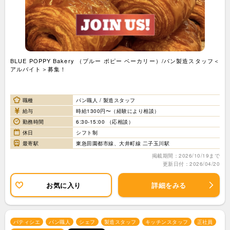
BLUE POPPY Bakery （ブルー ポピー ベーカリー）/パン製造スタッフ＜
アルバイト＞募集！
職種
パン職人 / 製造スタッフ
給与
時給1300円〜（経験により相談）
勤務時間
6:30-15:00 （応相談）
休日
シフト制
最寄駅
東急田園都市線、大井町線 二子玉川駅
掲載期間：2026/10/19まで
更新日付：2026/04/20
お気に入り
詳細をみる
パティシエ
パン職人
シェフ
製造スタッフ
キッチンスタッフ
正社員