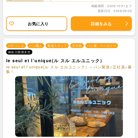
掲載期間：2026/10/31まで
更新日付：2026/05/26
お気に入り
詳細をみる
パティシエ
パン職人
製造スタッフ
正社員
パン屋・ベーカリー
神奈川県厚木市
le seul et l’unique(ル スル エルユニック）
le seul et l’unique(ル スル エルユニック）～パン製造<正社員>募
集！