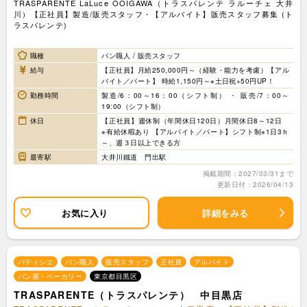
TRASPARENTE LaLuce OOIGAWA（トラスパレンテ ラルーチェ 大井
川）【正社員】製造/販売スタッフ・【アルバイト】販売スタッフ募集 (ト
ラスパレンテ)
職種
パン職人 / 販売スタッフ
給与
【正社員】月給250,000円～（経験・能力を考慮）【アル
バイト／パート】 時給1,150円～※土日祝+50円UP！
勤務時間
製造/6：00～16：00（シフト制） ・ 販売/7：00～
19:00（シフト制）
休日
【正社員】週休制（年間休日120日）月間休日8～12日
※有給休暇あり 【アルバイト／パート】シフト制※1日3ｈ
～、週３日以上できる方
最寄駅
大井川鐵道 門出駅
掲載期間：2027/03/31まで
更新日付：2026/04/13
お気に入り
詳細をみる
パティシエ
パン職人
販売スタッフ
正社員
アルバイト
パン屋・ベーカリー
東京都目黒区
TRASPARENTE（トラスパレンテ） 中目黒店