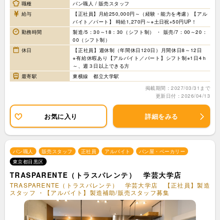
職種
パン職人 / 販売スタッフ
給与
【正社員】月給250,000円～（経験・能力を考慮）【アル
バイト／パート】 時給1,270円～※土日祝+50円UP！
勤務時間
製造/5：30～18：30（シフト制） ・ 販売/7：00～20：
00（シフト制）
休日
【正社員】週休制（年間休日120日）月間休日8～12日
※有給休暇あり【アルバイト／パート】シフト制※1日4ｈ
～、週３日以上できる方
最寄駅
東横線 都立大学駅
掲載期間：2027/03/31まで
更新日付：2026/04/13
お気に入り
詳細をみる
パン職人
販売スタッフ
正社員
アルバイト
パン屋・ベーカリー
東京都目黒区
TRASPARENTE（トラスパレンテ） 学芸大学店
TRASPARENTE（トラスパレンテ） 学芸大学店 【正社員】製造
スタッフ ・【アルバイト】製造補助/販売スタッフ募集