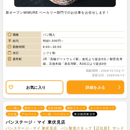
新オープンMIMURE ベーカリー部門でのお仕事をお任せします！
職種
パン職人
給与
時給1,500円～
勤務時間
6:00～23:00
休日
シフト制
最寄駅
JR「高輪ゲートウェイ駅」改札より徒歩3分／都営浅草
線、京急本線「泉岳寺駅」A2出口より徒歩3分
掲載期間：2026/10/12まで
更新日付：2026/04/13
お気に入り
詳細をみる
パン職人
販売スタッフ
店長(候補)
製造スタッフ
キッチンスタッフ
正社員
アルバイト
パン屋・ベーカリー
東京都西東京市
パンステージ・マイ 東伏見店
パンステージ・マイ 東伏見店 パン製造スタッフ【正社員】 サンド