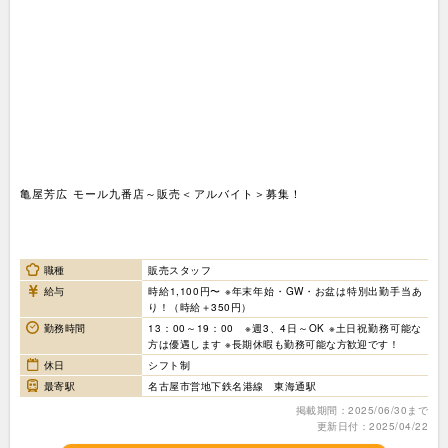
亀屋芳広 モール九番店～販売＜アルバイト＞募集！
職種
販売スタッフ
給与
時給1,100円〜 ※年末年始・GW・お盆は特別出勤手当あ
り！（時給＋350円）
勤務時間
13：00～19：00 ※週3、4日～OK ※土日祝勤務可能な
方は優遇します ※長期休暇も勤務可能な方歓迎です！
休日
シフト制
最寄駅
名古屋市営地下鉄名港線 東海通駅
掲載期間：2025/06/30まで
更新日付：2025/04/22