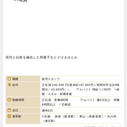
現代と伝統を融合した和菓子をとどけませんか
職種
販売スタッフ
給与
正社員 240,000 円(基本給197,000円＋時間外手当(30時
間分）43,000円）～ アルバイト 時給 1,150円 ＊経
験・スキル・前職考慮
勤務時間
正社員 実働8時間 アルバイト 週3日以上 実働
6時間以上 ＊応相談
休日
週休2日
最寄駅
3店舗 銀座（銀座駅）/ 青山（表参道駅）/ 丸の内
（東京駅）