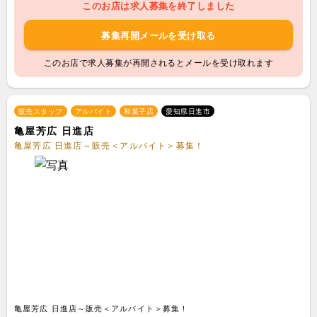
このお店は求人募集を終了しました
募集再開メールを受け取る
このお店で求人募集が再開されるとメールを受け取れます
販売スタッフ
アルバイト
和菓子店
愛知県日進市
亀屋芳広 日進店
亀屋芳広 日進店～販売＜アルバイト＞募集！
亀屋芳広 日進店～販売＜アルバイト＞募集！