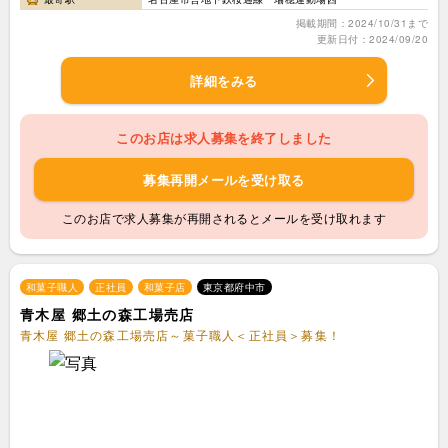
掲載期間：2024/10/31まで
更新日付：2024/09/20
詳細をみる
このお店は求人募集を終了しました
募集再開メールを受け取る
このお店で求人募集が再開されるとメールを受け取れます
和菓子職人
正社員
和菓子店
東京都府中市
青木屋 郷土の森工場売店
青木屋 郷土の森工場売店～菓子職人＜正社員＞募集！