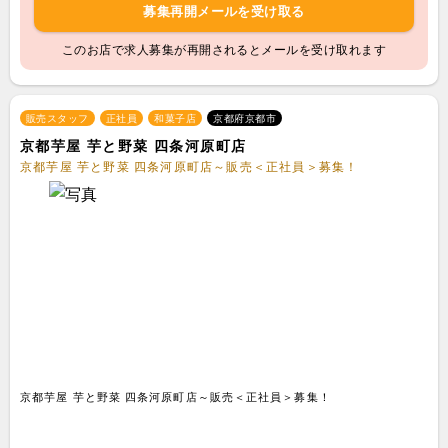
募集再開メールを受け取る
このお店で求人募集が再開されるとメールを受け取れます
販売スタッフ
正社員
和菓子店
京都府京都市
京都芋屋 芋と野菜 四条河原町店
京都芋屋 芋と野菜 四条河原町店～販売＜正社員＞募集！
京都芋屋 芋と野菜 四条河原町店～販売＜正社員＞募集！