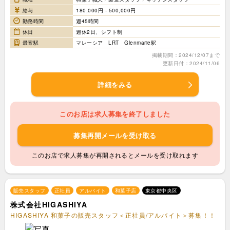
給与
180,000円 - 500,000円
勤務時間
週45時間
休日
週休2日、シフト制
最寄駅
マレーシア LRT Glenmarie駅
掲載期間：2024/12/07まで
更新日付：2024/11/06
詳細をみる
このお店は求人募集を終了しました
募集再開メールを受け取る
このお店で求人募集が再開されるとメールを受け取れます
販売スタッフ
正社員
アルバイト
和菓子店
東京都中央区
株式会社HIGASHIYA
HIGASHIYA 和菓子の販売スタッフ＜正社員/アルバイト＞募集！！