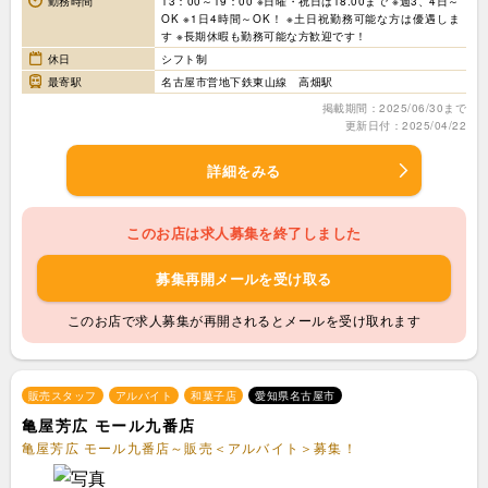
勤務時間
13：00～19：00 ※日曜・祝日は18:00まで ※週3、4日～
OK ※1日4時間～OK！ ※土日祝勤務可能な方は優遇しま
す ※長期休暇も勤務可能な方歓迎です！
休日
シフト制
最寄駅
名古屋市営地下鉄東山線 高畑駅
掲載期間：2025/06/30まで
更新日付：2025/04/22
詳細をみる
このお店は求人募集を終了しました
募集再開メールを受け取る
このお店で求人募集が再開されるとメールを受け取れます
販売スタッフ
アルバイト
和菓子店
愛知県名古屋市
亀屋芳広 モール九番店
亀屋芳広 モール九番店～販売＜アルバイト＞募集！