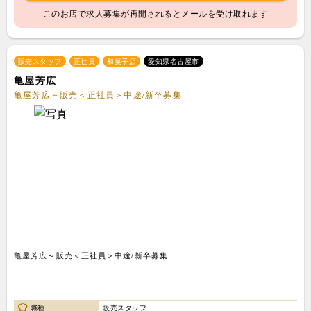
このお店で求人募集が再開されるとメールを受け取れます
販売スタッフ
正社員
和菓子店
愛知県名古屋市
亀屋芳広
亀屋芳広～販売＜正社員＞中途/新卒募集
亀屋芳広～販売＜正社員＞中途/新卒募集
職種
販売スタッフ