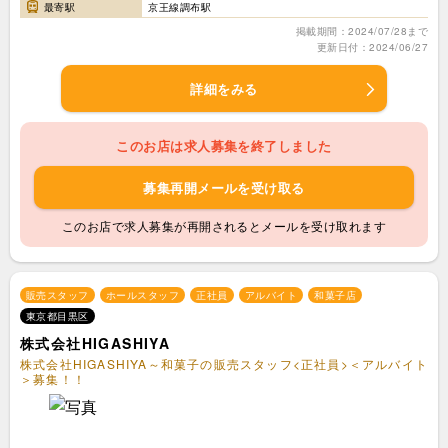
最寄駅
京王線調布駅
掲載期間：2024/07/28まで
更新日付：2024/06/27
詳細をみる
このお店は求人募集を終了しました
募集再開メールを受け取る
このお店で求人募集が再開されるとメールを受け取れます
販売スタッフ
ホールスタッフ
正社員
アルバイト
和菓子店
東京都目黒区
株式会社HIGASHIYA
株式会社HIGASHIYA～和菓子の販売スタッフ<正社員>＜アルバイト
＞募集！！