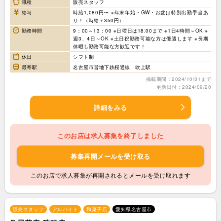
職種
販売スタッフ
給与
時給1,080円〜 ※年末年始・GW・お盆は特別出勤手当あ
り！（時給＋350円）
勤務時間
9：00～13：00 ※日曜日は18:00まで ※1日4時間～OK ※
週3、4日～OK ※土日祝勤務可能な方は優遇します ※長期
休暇も勤務可能な方歓迎です！
休日
シフト制
最寄駅
名古屋市営地下鉄桜通線 吹上駅
掲載期間：2024/10/31まで
更新日付：2024/09/20
詳細をみる
このお店は求人募集を終了しました
募集再開メールを受け取る
このお店で求人募集が再開されるとメールを受け取れます
販売スタッフ
アルバイト
和菓子店
愛知県名古屋市