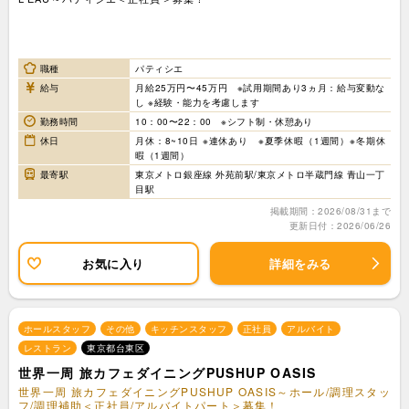
職種
パティシエ
給与
月給25万円〜45万円 ※試用期間あり3ヵ月：給与変動な
し ※経験・能力を考慮します
勤務時間
10：00〜22：00 ※シフト制・休憩あり
休日
月休：8~10日 ※連休あり ※夏季休暇（1週間）※冬期休
暇（1週間）
最寄駅
東京メトロ銀座線 外苑前駅/東京メトロ半蔵門線 青山一丁
目駅
掲載期間：2026/08/31まで
更新日付：2026/06/26
お気に入り
詳細をみる
ホールスタッフ
その他
キッチンスタッフ
正社員
アルバイト
レストラン
東京都台東区
世界一周 旅カフェダイニングPUSHUP OASIS
世界一周 旅カフェダイニングPUSHUP OASIS～ホール/調理スタッ
フ/調理補助＜正社員/アルバイトパート＞募集！