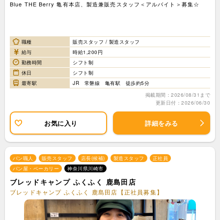
Blue THE Berry 亀有本店、製造兼販売スタッフ＜アルバイト＞募集☆
職種
販売スタッフ / 製造スタッフ
給与
時給1,200円
勤務時間
シフト制
休日
シフト制
最寄駅
JR 常磐線 亀有駅 徒歩約5分
掲載期間：2026/08/31まで
更新日付：2026/06/30
お気に入り
詳細をみる
パン職人
販売スタッフ
店長(候補)
製造スタッフ
正社員
パン屋・ベーカリー
神奈川県川崎市
ブレッドキャンプ ふくふく 鹿島田店
ブレッドキャンプ ふくふく 鹿島田店【正社員募集】