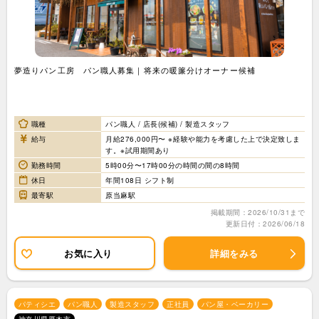
夢造りパン工房 パン職人募集｜将来の暖簾分けオーナー候補
職種
パン職人 / 店長(候補) / 製造スタッフ
給与
月給276,000円〜 ※経験や能力を考慮した上で決定致しま
す。※試用期間あり
勤務時間
5時00分〜17時00分の時間の間の8時間
休日
年間108日 シフト制
最寄駅
原当麻駅
掲載期間：2026/10/31まで
更新日付：2026/06/18
お気に入り
詳細をみる
パティシエ
パン職人
製造スタッフ
正社員
パン屋・ベーカリー