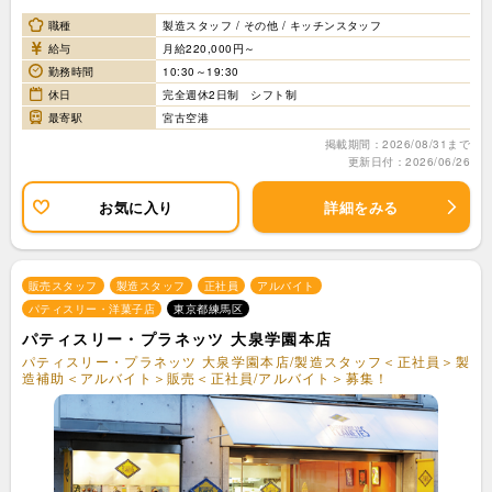
職種
製造スタッフ / その他 / キッチンスタッフ
給与
月給220,000円～
勤務時間
10:30～19:30
休日
完全週休2日制 シフト制
最寄駅
宮古空港
掲載期間：2026/08/31まで
更新日付：2026/06/26
お気に入り
詳細をみる
販売スタッフ
製造スタッフ
正社員
アルバイト
パティスリー・洋菓子店
東京都練馬区
パティスリー・プラネッツ 大泉学園本店
パティスリー・プラネッツ 大泉学園本店/製造スタッフ＜正社員＞製
造補助＜アルバイト＞販売＜正社員/アルバイト＞募集！