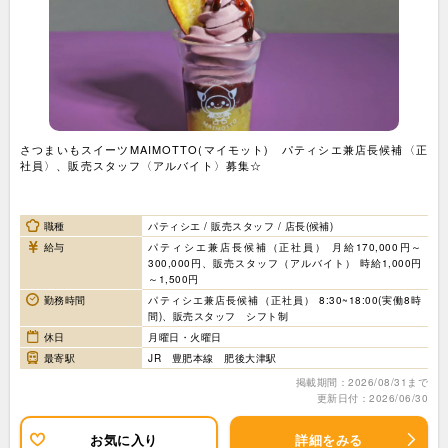
さつまいもスイーツMAIMOTTO(マイモット) パティシエ兼店長候補〈正
社員〉、販売スタッフ〈アルバイト〉募集☆
職種
パティシエ / 販売スタッフ / 店長(候補)
給与
パティシエ兼店長候補（正社員） 月給170,000円～
300,000円、販売スタッフ（アルバイト） 時給1,000円
～1,500円
勤務時間
パティシエ兼店長候補（正社員） 8:30~18:00(実働8時
間)、販売スタッフ シフト制
休日
月曜日・火曜日
最寄駅
JR 豊肥本線 肥後大津駅
掲載期間：2026/08/31まで
更新日付：2026/06/30
お気に入り
詳細をみる