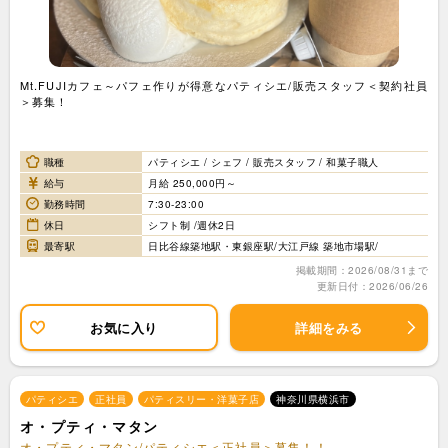
Mt.FUJIカフェ～パフェ作りが得意なパティシエ/販売スタッフ＜契約社員
＞募集！
職種
パティシエ / シェフ / 販売スタッフ / 和菓子職人
給与
月給 250,000円～
勤務時間
7:30-23:00
休日
シフト制 /週休2日
最寄駅
日比谷線築地駅・東銀座駅/大江戸線 築地市場駅/
掲載期間：2026/08/31まで
更新日付：2026/06/26
お気に入り
詳細をみる
パティシエ
正社員
パティスリー・洋菓子店
神奈川県横浜市
オ・プティ・マタン
オ・プティ・マタン/パティシエ＜正社員＞募集！！