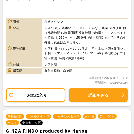
職種
製造スタッフ
給与
＜正社員＞基本給228,000円＋みなし残業代72,000円
（残業時間40時間(深夜残業時間18時間)) ＜アルバイト
＞時給 1,250円 ～ 1,500円 ※試用期間3ヶ月で、その他
待遇に変更はありません。
勤務時間
＜正社員＞11:00～20:00固定、月～土の内週5日間シフ
ト制 ＜アルバイト＞11：00～20：00までの間のシフト
制（実働8時間／休憩1時間）
休日
シフト制
最寄駅
東急東横線 白楽駅
掲載期間：2026/08/31まで
更新日付：2026/06/26
お気に入り
詳細をみる
店長(候補)
ホールスタッフ
キッチンスタッフ
正社員
アルバイト
カフェ
東京都中央区
GINZA RINDO produced by Hanon