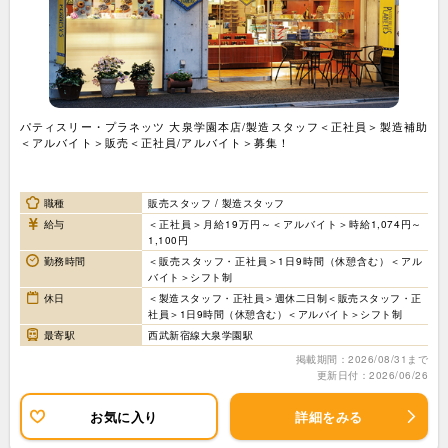
パティスリー・プラネッツ 大泉学園本店/製造スタッフ＜正社員＞製造補助
＜アルバイト＞販売＜正社員/アルバイト＞募集！
職種
販売スタッフ / 製造スタッフ
給与
＜正社員＞月給19万円～＜アルバイト＞時給1,074円～
1,100円
勤務時間
＜販売スタッフ・正社員＞1日9時間（休憩含む）＜アル
バイト＞シフト制
休日
＜製造スタッフ・正社員＞週休二日制＜販売スタッフ・正
社員＞1日9時間（休憩含む）＜アルバイト＞シフト制
最寄駅
西武新宿線大泉学園駅
掲載期間：2026/08/31まで
更新日付：2026/06/26
お気に入り
詳細をみる