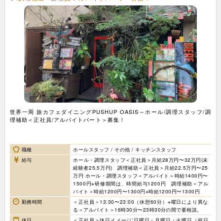
世界一周 旅カフェダイニングPUSHUP OASIS～ホール/調理スタッフ/調
理補助＜正社員/アルバイトパート＞募集！
職種
ホールスタッフ / その他 / キッチンスタッフ
給与
ホール・調理スタッフ＜正社員＞月給28万円〜32万円(未
経験者25,5万円) 調理補助＜正社員＞月給22.5万円〜25
万円 ホール・調理スタッフ＜アルバイト＞時給1400円〜
1500円※研修期間は、時間給与1200円 調理補助＜アル
バイト＞時給1200円〜1300円※時給1200円〜1300円
勤務時間
＜正社員＞13:30〜23:00（休憩60分）※曜日により異な
る＜アルバイト＞16時30分〜23時30分の間で要相談。
休日
＜正社員＞休日イメージ:日曜日・月曜日・火曜日（祝日