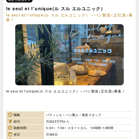
神奈川県厚木市
le seul et l’unique(ル スル エルユニック）
le seul et l’unique(ル スル エルユニック）～パン製造<正社員>募
集！
le seul et l’unique(ル スル エルユニック）～パン製造<正社員>募集！
職種
パティシエ / パン職人 / 製造スタッフ
給与
月給22万円から
勤務時間
5:30~. 7:00~ スタートから、10時間~12時間
休日
月休8日