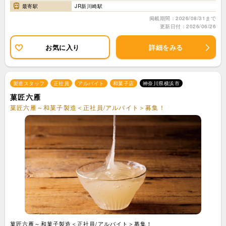
最寄駅
JR新川崎駅
掲載期間：2026/08/31まで
更新日付：2026/06/26
お気に入り
詳細をみる
製造スタッフ
正社員
アルバイト
和菓子店
神奈川県横浜市
菓匠六雁
菓匠六雁～和菓子製造＜正社員/アルバイト＞募集！
菓匠六雁～和菓子製造＜正社員/アルバイト＞募集！