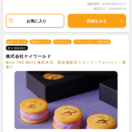
掲載期間：2026/08/31まで
更新日付：2026/06/30
お気に入り
詳細をみる
販売スタッフ
製造スタッフ
アルバイト
パティスリー・洋菓子店
東京都葛飾区
株式会社ケイワールド
Blue THE Berry 亀有本店、製造兼販売スタッフ＜アルバイト＞募
集☆