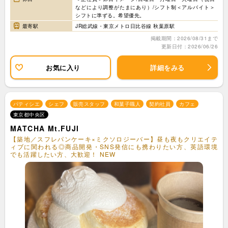
などにより調整がたまにあり）/シフト制＜アルバイト＞
シフトに準ずる。希望優先。
最寄駅
JR総武線・東京メトロ日比谷線 秋葉原駅
掲載期間：2026/08/31まで
更新日付：2026/06/26
お気に入り
詳細をみる
パティシエ
シェフ
販売スタッフ
和菓子職人
契約社員
カフェ
東京都中央区
MATCHA Mt.FUJI
【築地／スフレパンケーキ×ミクソロジーバー】昼も夜もクリエイテ
ィブに関われる◎商品開発・SNS発信にも携わりたい方、英語環境
でも活躍したい方、大歓迎！ NEW