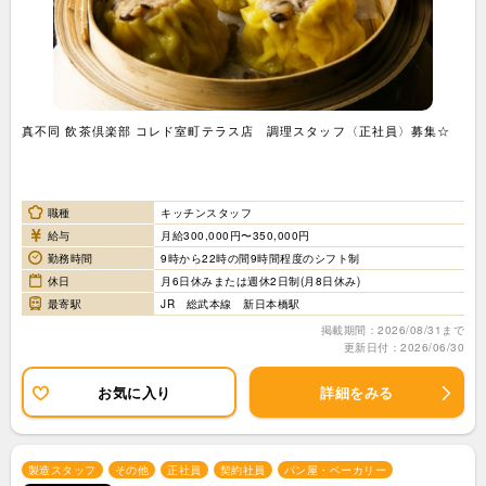
真不同 飲茶倶楽部 コレド室町テラス店 調理スタッフ〈正社員〉募集☆
職種
キッチンスタッフ
給与
月給300,000円〜350,000円
勤務時間
9時から22時の間9時間程度のシフト制
休日
月6日休みまたは週休2日制(月8日休み)
最寄駅
JR 総武本線 新日本橋駅
掲載期間：2026/08/31まで
更新日付：2026/06/30
お気に入り
詳細をみる
製造スタッフ
その他
正社員
契約社員
パン屋・ベーカリー