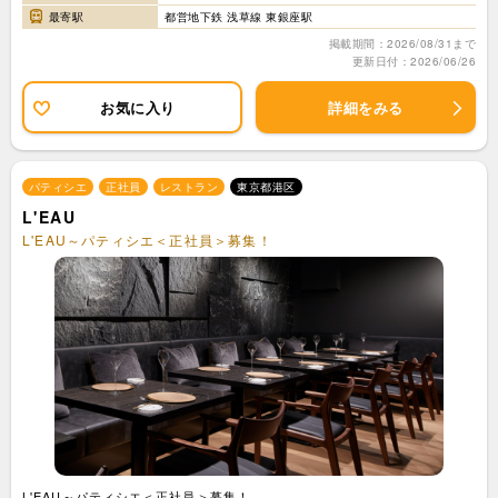
最寄駅
都営地下鉄 浅草線 東銀座駅
掲載期間：2026/08/31まで
更新日付：2026/06/26
お気に入り
詳細をみる
パティシエ
正社員
レストラン
東京都港区
L'EAU
L'EAU～パティシエ＜正社員＞募集！
L'EAU～パティシエ＜正社員＞募集！