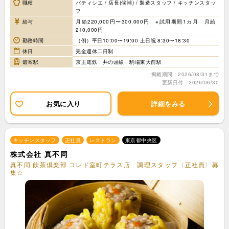
職種
パティシエ / 店長(候補) / 製造スタッフ / キッチンスタッ
フ
給与
月給220,000円〜300,000円 ※試用期間1カ月 月給
210,000円
勤務時間
（例）平日10:00〜19:00 土日祝 8:30〜18:30
休日
完全週休二日制
最寄駅
京王電鉄 井の頭線 駒場東大前駅
掲載期間：2026/08/31まで
更新日付：2026/06/30
お気に入り
詳細をみる
キッチンスタッフ
正社員
レストラン
東京都中央区
株式会社 真不同
真不同 飲茶倶楽部 コレド室町テラス店 調理スタッフ〈正社員〉募
集☆