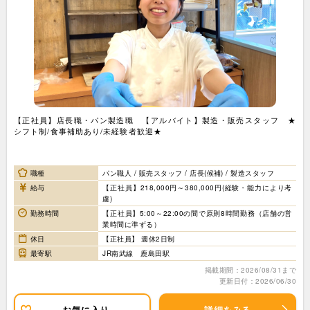
【正社員】店長職・パン製造職 【アルバイト】製造・販売スタッフ ★
シフト制/食事補助あり/未経験者歓迎★
職種
パン職人 / 販売スタッフ / 店長(候補) / 製造スタッフ
給与
【正社員】218,000円～380,000円(経験・能力により考
慮)
勤務時間
【正社員】5:00～22:00の間で原則8時間勤務（店舗の営
業時間に準ずる）
休日
【正社員】 週休2日制
最寄駅
JR南武線 鹿島田駅
掲載期間：2026/08/31まで
更新日付：2026/06/30
お気に入り
詳細をみる