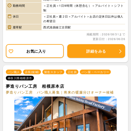
勤務時間
＜正社員＞1日9時間（休憩含む）＜アルバイト＞シフト
制
休日
＜正社員＞週２日＜アルバイト＞お店の定休日以外は個人
の希望日
最寄駅
西武池袋線江古田駅
掲載期間：2026/08/31まで
更新日付：2026/06/26
お気に入り
詳細をみる
パン職人
店長(候補)
製造スタッフ
正社員
パン屋・ベーカリー
神奈川県相模原市
夢造りパン工房 相模原本店
夢造りパン工房 パン職人募集｜将来の暖簾分けオーナー候補