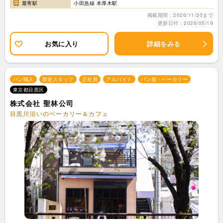
最寄駅
小田急線 本厚木駅
掲載期間：2026/11/30まで
更新日付：2026/05/19
お気に入り
詳細をみる
パン職人
製造スタッフ
正社員
アルバイト
パン屋・ベーカリー
東京都目黒区
株式会社 聖林公司
目黒川沿いのベーカリー＆カフェ