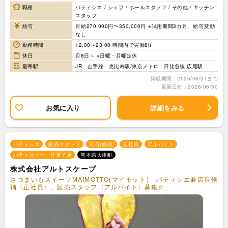
職種
パティシエ / シェフ / ホールスタッフ / その他 / キッチン
スタッフ
給与
月給270,000円〜350,000円 ※試用期間3カ月、給与変動
なし
勤務時間
12:00～23:00 時間内で実働8h
休日
月8日～ ※日曜・月曜定休
最寄駅
JR 山手線 恵比寿駅/東京メトロ 日比谷線 広尾駅
掲載期間：2026/08/31まで
更新日付：2026/06/30
お気に入り
詳細をみる
パティシエ
販売スタッフ
店長(候補)
正社員
アルバイト
パティスリー・洋菓子店
熊本県大津町
株式会社アルトスケープ
さつまいもスイーツMAIMOTTO(マイモット) パティシエ兼店長候
補〈正社員〉、販売スタッフ〈アルバイト〉募集☆