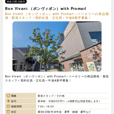
神奈川県川崎市
Bon Vivant （ボンヴィボン）with Promarl
Bon Vivant （ボンヴィボン）with Promarl～ベーカリーの商品開
発・製造スタッフ＜契約社員・正社員＞中途&新卒募集！
Bon Vivant （ボンヴィボン）with Promarl～ベーカリーの商品開発・製造
スタッフ＜契約社員・正社員＞中途&新卒募集！
職種
製造スタッフ / その他
給与
基本給：月給20万円〜（※残業代は別途支給します）
勤務時間
7:00～16:00
休日
週休2日制/年末年始・夏季・婚姻・慶弔など