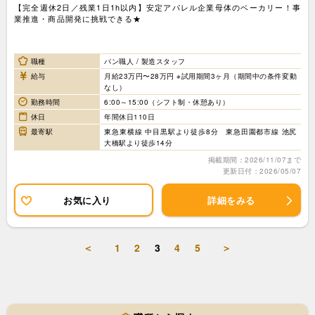
【完全週休2日／残業1日1h以内】安定アパレル企業母体のベーカリー！事
業推進・商品開発に挑戦できる★
職種
パン職人 / 製造スタッフ
給与
月給23万円〜28万円 ※試用期間3ヶ月（期間中の条件変動
なし）
勤務時間
6:00～15:00（シフト制・休憩あり）
休日
年間休日110日
最寄駅
東急東横線 中目黒駅より徒歩8分 東急田園都市線 池尻
大橋駅より徒歩14分
掲載期間：2026/11/07まで
更新日付：2026/05/07
お気に入り
詳細をみる
＜
1
2
3
4
5
＞