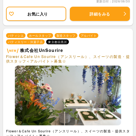
更新日付：2026/06/30
お気に入り
詳細をみる
パティシエ
ホールスタッフ
製造スタッフ
アルバイト
パティスリー・洋菓子店
東京都目黒区
株式会社UnSourire
Flower＆Cafe Un Sourire（アンスリール）、スイーツの製造・提
供スタッフ＜アルバイト＞募集☆
Flower＆Cafe Un Sourire（アンスリール）、スイーツの製造・提供スタ
ッフ＜アルバイト＞募集☆