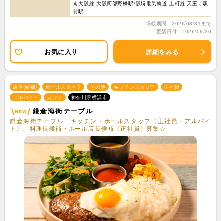
南大阪線 大阪阿部野橋駅/阪堺電気軌道 上町線 天王寺駅
前駅
掲載期間：2026/08/31まで
更新日付：2026/06/30
お気に入り
詳細をみる
店長(候補)
ホールスタッフ
その他
キッチンスタッフ
正社員
アルバイト
カフェ
神奈川県横浜市
鎌倉海街テーブル
鎌倉海街テーブル キッチン・ホールスタッフ〈正社員・アルバイ
ト〉、料理長候補・ホール店長候補〈正社員〉募集☆