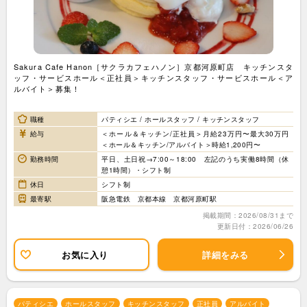
Sakura Cafe Hanon［サクラカフェハノン］京都河原町店 キッチンスタ
ッフ・サービスホール＜正社員＞キッチンスタッフ・サービスホール＜ア
ルバイト＞募集！
職種
パティシエ / ホールスタッフ / キッチンスタッフ
給与
＜ホール＆キッチン/正社員＞月給23万円〜最大30万円
＜ホール＆キッチン/アルバイト＞時給1,200円〜
勤務時間
平日、土日祝→7:00～18:00 左記のうち実働8時間（休
憩1時間）・シフト制
休日
シフト制
最寄駅
阪急電鉄 京都本線 京都河原町駅
掲載期間：2026/08/31まで
更新日付：2026/06/26
お気に入り
詳細をみる
パティシエ
ホールスタッフ
キッチンスタッフ
正社員
アルバイト