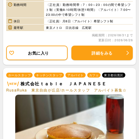
勤務時間
〈正社員〉勤務時間帯：7：00～23：00の間で希望シフ
ト制（実働8-10時間/休憩1時間）〈アルバイト〉7:00〜
23:00の中で希望シフト制
休日
〈正社員〉月8日〈アルバイト〉希望シフト制
最寄駅
東京メトロ 日比谷線 広尾駅
掲載期間：2026/08/31まで
更新日付：2026/06/26
お気に入り
詳細をみる
ホールスタッフ
キッチンスタッフ
アルバイト
カフェ
東京都目黒区
株式会社ｔａｂｌｅ ＪＡＰＡＮＥＳＥ
RusaRuka 東京自由が丘店/ホールスタッフ アルバイト募集☆