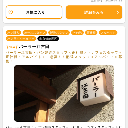
更新日付：2026/07/22
お気に入り
詳細をみる
パン職人
ホールスタッフ
製造スタッフ
その他
正社員
アルバイト
パン屋・ベーカリー
東京都練馬区
パーラー江古田
パーラー江古田・パン製造スタッフ＜正社員＞・カフェスタッフ＜
正社員・アルバイト＞ 急募！！配達スタッフ＜アルバイト＞募
集！
パーラー江古田／・パン製造スタッフ＜正社員＞・カフェスタッフ＜正社