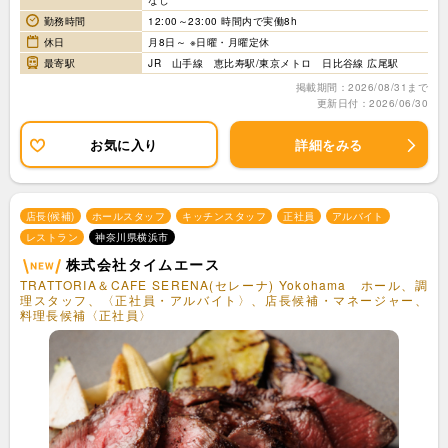
なし
勤務時間
12:00～23:00 時間内で実働8h
休日
月8日～ ※日曜・月曜定休
最寄駅
JR 山手線 恵比寿駅/東京メトロ 日比谷線 広尾駅
掲載期間：2026/08/31まで
更新日付：2026/06/30
お気に入り
詳細をみる
店長(候補)
ホールスタッフ
キッチンスタッフ
正社員
アルバイト
レストラン
神奈川県横浜市
株式会社タイムエース
TRATTORIA＆CAFE SERENA(セレーナ) Yokohama ホール、調
理スタッフ、〈正社員・アルバイト〉、店長候補・マネージャー、
料理長候補〈正社員〉