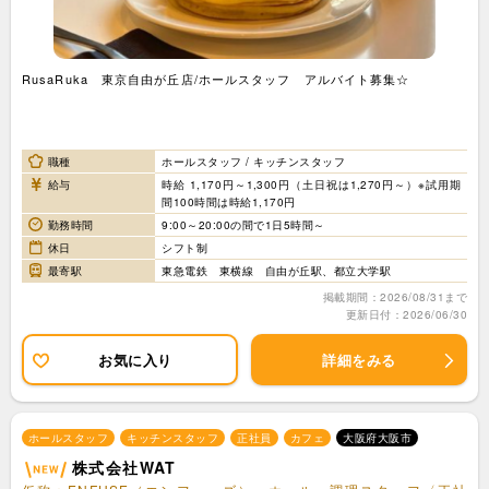
RusaRuka 東京自由が丘店/ホールスタッフ アルバイト募集☆
職種
ホールスタッフ / キッチンスタッフ
給与
時給 1,170円～1,300円（土日祝は1,270円～）※試用期
間100時間は時給1,170円
勤務時間
9:00～20:00の間で1日5時間～
休日
シフト制
最寄駅
東急電鉄 東横線 自由が丘駅、都立大学駅
掲載期間：2026/08/31まで
更新日付：2026/06/30
お気に入り
詳細をみる
ホールスタッフ
キッチンスタッフ
正社員
カフェ
大阪府大阪市
株式会社WAT