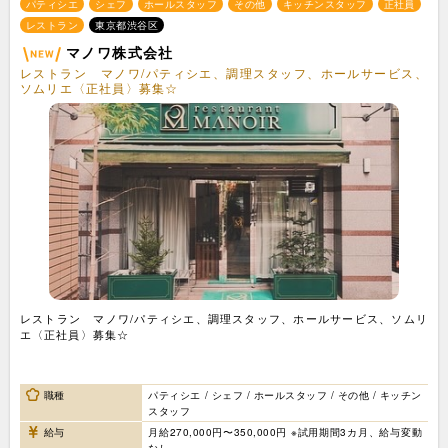
パティシエ
シェフ
ホールスタッフ
その他
キッチンスタッフ
正社員
レストラン
東京都渋谷区
マノワ株式会社
レストラン マノワ/パティシエ、調理スタッフ、ホールサービス、
ソムリエ〈正社員〉募集☆
レストラン マノワ/パティシエ、調理スタッフ、ホールサービス、ソムリ
エ〈正社員〉募集☆
職種
パティシエ / シェフ / ホールスタッフ / その他 / キッチン
スタッフ
給与
月給270,000円〜350,000円 ※試用期間3カ月、給与変動