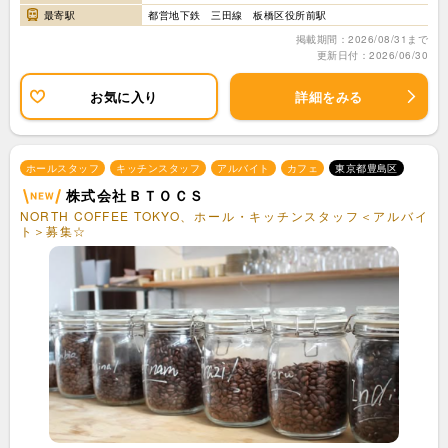
最寄駅
都営地下鉄 三田線 板橋区役所前駅
掲載期間：2026/08/31まで
更新日付：2026/06/30
お気に入り
詳細をみる
ホールスタッフ
キッチンスタッフ
アルバイト
カフェ
東京都豊島区
株式会社ＢＴＯＣＳ
NORTH COFFEE TOKYO、ホール・キッチンスタッフ＜アルバイ
ト＞募集☆