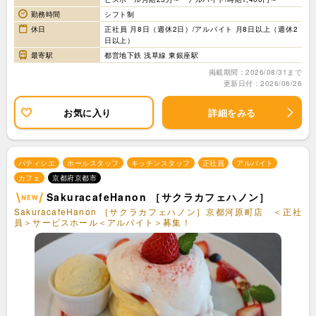
勤務時間
シフト制
休日
正社員 月8日（週休2日）/アルバイト 月8日以上（週休2
日以上）
最寄駅
都営地下鉄 浅草線 東銀座駅
掲載期間：2026/08/31まで
更新日付：2026/06/26
お気に入り
詳細をみる
パティシエ
ホールスタッフ
キッチンスタッフ
正社員
アルバイト
カフェ
京都府京都市
SakuracafeHanon ［サクラカフェハノン］
SakuracafeHanon ［サクラカフェハノン］京都河原町店 ＜正社
員＞サービスホール＜アルバイト＞募集！