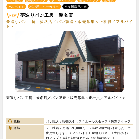
パン職人
販売スタッフ
ホールスタッフ
製造スタッフ
正社員
アルバイト
パン屋・ベーカリー
神奈川県厚木市
夢造りパン工房 愛名店
夢造りパン工房 愛名店／パン製造・販売募集＜正社員／アルバイ
ト＞
夢造りパン工房 愛名店／パン製造・販売募集＜正社員／アルバイト＞
職種
パン職人 / 販売スタッフ / ホールスタッフ / 製造スタッフ
給与
＜正社員＞月給276,000円～ ※経験や能力を考慮した上で
決定致します。＜アルバイト＞時給1,225円 ※土日祝は30
円アップ！※試用期間3カ月あり(給与変動なし)