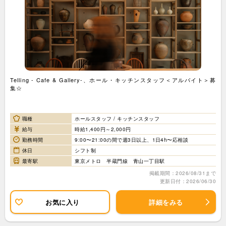
Telling - Cafe & Gallery-、ホール・キッチンスタッフ＜アルバイト＞募
集☆
職種
ホールスタッフ / キッチンスタッフ
給与
時給1,400円～2,000円
勤務時間
9:00〜21:00の間で週3日以上、1日4h〜応相談
休日
シフト制
最寄駅
東京メトロ 半蔵門線 青山一丁目駅
掲載期間：2026/08/31まで
更新日付：2026/06/30
お気に入り
詳細をみる