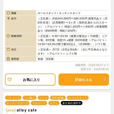
職種
ホールスタッフ / キッチンスタッフ
給与
＜正社員＞ 月給240,000円〜280,000円 残業代あり（月
20h目安） 試用期間1〜3ヶ月（契約社員からのスター
ト） ＜アルバイト＞ 時給1,250円〜1,650円 ※研修期間
あり（約90時間・時給1,230円）
勤務時間
＜正社員＞ 9:30〜22:00（残業の場合は＋1h程度） シフ
ト制、8h労働、休憩1h ※残業 月20h程度 ＜アルバイト＞
10:00〜22:00の間で週3日以上、1日4時間～、シフト制
休日
＜正社員＞ 月7日（2月は月6休）（主に平日休みとなり
ます） ＜アルバイト＞ シフト制
最寄駅
各線 渋谷駅
掲載期間：2026/08/31まで
更新日付：2026/06/30
お気に入り
詳細をみる
パティシエ
パン職人
シェフ
店長(候補)
ホールスタッフ
キッチンスタッフ
アルバイト
カフェ
東京都武蔵野市
alley cafe