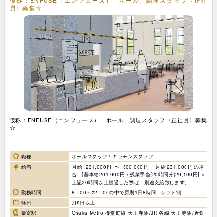
仮称：ENFUSE（エンフューズ） ホール、調理スタッフ〈正社
員〉募集☆
仮称：ENFUSE（エンフューズ） ホール、調理スタッフ〈正社員〉募集
☆
職種
ホールスタッフ / キッチンスタッフ
給与
月給 231,000円 〜 300,000円 月給231,000円の場
合 [基本給201,900円＋残業手当(20時間分)29,100円] ※
上記20時間以上超過した際は、別途支給致します。
勤務時間
8：00～22：00の中で原則1日8時間、シフト制
休日
月6日以上
最寄駅
Osaka Metro 御堂筋線 天王寺駅/JR 各線 天王寺駅/近鉄