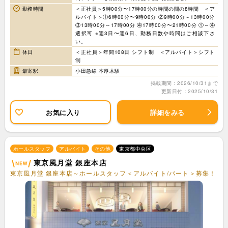
勤務時間
＜正社員＞5時00分〜17時00分の時間の間の8時間 ＜ア
ルバイト＞①6時00分〜9時00分 ②9時00分～13時00分
③13時00分～17時00分 ④17時00分〜21時00分 ①～④
選択可 ※週3日〜週6日、勤務日数や時間はご相談下さ
い。
休日
＜正社員＞年間108日 シフト制 ＜アルバイト＞シフト
制
最寄駅
小田急線 本厚木駅
掲載期間：2026/10/31まで
更新日付：2025/10/31
お気に入り
詳細をみる
ホールスタッフ
アルバイト
その他
東京都中央区
東京風月堂 銀座本店
東京風月堂 銀座本店～ホールスタッフ＜アルバイト/パート＞募集！