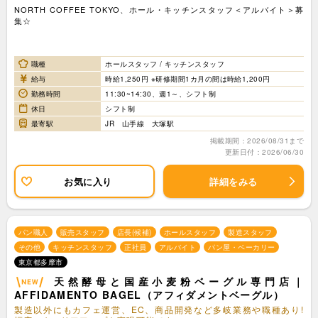
NORTH COFFEE TOKYO、ホール・キッチンスタッフ＜アルバイト＞募
集☆
職種
ホールスタッフ / キッチンスタッフ
給与
時給1,250円 ※研修期間1カ月の間は時給1,200円
勤務時間
11:30~14:30、週1～、シフト制
休日
シフト制
最寄駅
JR 山手線 大塚駅
掲載期間：2026/08/31まで
更新日付：2026/06/30
お気に入り
詳細をみる
パン職人
販売スタッフ
店長(候補)
ホールスタッフ
製造スタッフ
その他
キッチンスタッフ
正社員
アルバイト
パン屋・ベーカリー
東京都多摩市
天然酵母と国産小麦粉ベーグル専門店｜
AFFIDAMENTO BAGEL（アフィダメントベーグル）
製造以外にもカフェ運営、EC、商品開発など多岐業務や職種あり!