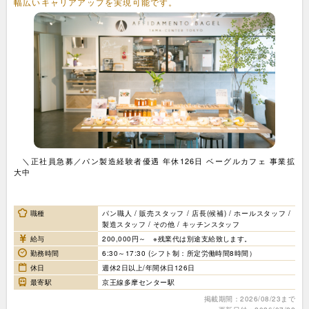
幅広いキャリアアップを実現可能です。
＼正社員急募／パン製造経験者優遇 年休126日 ベーグルカフェ 事業拡
大中
職種
パン職人 / 販売スタッフ / 店長(候補) / ホールスタッフ /
製造スタッフ / その他 / キッチンスタッフ
給与
200,000円～ ※残業代は別途支給致します。
勤務時間
6:30～17:30 (シフト制：所定労働時間8時間）
休日
週休2日以上/年間休日126日
最寄駅
京王線多摩センター駅
掲載期間：2026/08/23まで