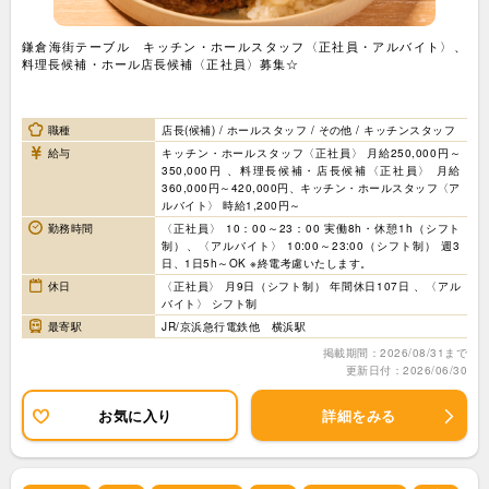
鎌倉海街テーブル キッチン・ホールスタッフ〈正社員・アルバイト〉、
料理長候補・ホール店長候補〈正社員〉募集☆
職種
店長(候補) / ホールスタッフ / その他 / キッチンスタッフ
給与
キッチン・ホールスタッフ〈正社員〉 月給250,000円～
350,000円 、料理長候補・店長候補〈正社員〉 月給
360,000円～420,000円、キッチン・ホールスタッフ〈ア
ルバイト〉 時給1,200円～
勤務時間
〈正社員〉 10：00～23：00 実働8h・休憩1h（シフト
制）、〈アルバイト〉 10:00～23:00（シフト制） 週3
日、1日5h～OK ※終電考慮いたします。
休日
〈正社員〉 月9日（シフト制） 年間休日107日 、〈アル
バイト〉 シフト制
最寄駅
JR/京浜急行電鉄他 横浜駅
掲載期間：2026/08/31まで
更新日付：2026/06/30
お気に入り
詳細をみる