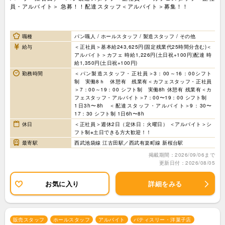
員・アルバイト＞ 急募！！配達スタッフ＜アルバイト＞募集！！
職種
パン職人 / ホールスタッフ / 製造スタッフ / その他
給与
＜正社員＞基本給243,625円(固定残業代25時間分含む)＜
アルバイト＞カフェ 時給1,226円(土日祝+100円)配達 時
給1,350円(土日祝+100円)
勤務時間
＜パン製造スタッフ・正社員＞3：00～16：00シフト
制 実働8ｈ 休憩有 残業有＜カフェスタッフ・正社員
＞7：00～19：00 シフト制 実働8h 休憩有 残業有＜カ
フェスタッフ・アルバイト＞7：00〜19：00 シフト制
1日3h〜8h ＜配達スタッフ・アルバイト＞9：30〜
17：30 シフト制 1日6h〜8h
休日
＜正社員＞週休2日（定休日：火曜日） ＜アルバイト＞シ
フト制※土日できる方大歓迎！！
最寄駅
西武池袋線 江古田駅／西武有楽町線 新桜台駅
掲載期間：2026/09/06まで
更新日付：2026/08/05
お気に入り
詳細をみる
販売スタッフ
ホールスタッフ
アルバイト
パティスリー・洋菓子店