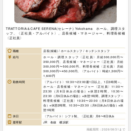
TRATTORIA＆CAFE SERENA(セレーナ) Yokohama ホール、調理スタ
ッフ、〈正社員・アルバイト〉、店長候補・マネージャー、料理長候補
〈正社員〉
職種
店長(候補) / ホールスタッフ / キッチンスタッフ
給与
ホール・調理スタッフ〈正社員〉月給300,000円〜
350,000円、店長候補・マネージャー〈正社員〉月給
300,000円〜500,000円、料理長候補〈正社員〉月給
300,000円〜450,000円、〈アルバイト〉時給1,300円〜
1,600円
勤務時間
〈アルバイト〉10:30〜23:00週1日以上、1日3時間～、
ホール・店長候補・マネージャー〈正社員〉11:00〜
23:30（月8日休みの場合）※休憩2時間、10:30〜
23:30（月6日休みの場合）※休憩1時間、調理スタッフ・
料理長候補〈正社員〉10:30〜23:00（月8日休みの場
合）※休憩2時間、10:30〜23:30（月6日休みの場合）※休
憩1時間
休日
〈アルバイト〉シフト制、〈正社員〉月6〜8日休み
最寄駅
JR 各線 横浜駅
掲載期間：2026/08/31まで