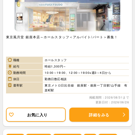
東京風月堂 銀座本店～ホールスタッフ＜アルバイト/パート＞募集！
職種
ホールスタッフ
給与
時給1,300円～
勤務時間
10:00～19:00、12:00～19:00※週3～4日から
休日
勤務日数応相談
最寄駅
東京メトロ日比谷線 銀座駅・銀座一丁目駅/山手線 有
楽町駅
掲載期間：2026/08/31まで
更新日付：2026/06/26
お気に入り
詳細をみる