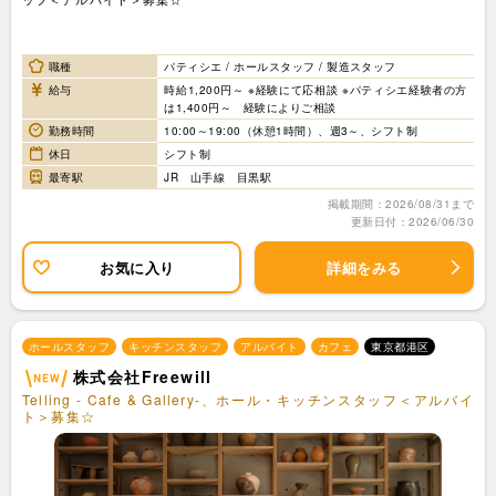
職種
パティシエ / ホールスタッフ / 製造スタッフ
給与
時給1,200円～ ※経験にて応相談 ※パティシエ経験者の方
は1,400円～ 経験によりご相談
勤務時間
10:00～19:00（休憩1時間）、週3～、シフト制
休日
シフト制
最寄駅
JR 山手線 目黒駅
掲載期間：2026/08/31まで
更新日付：2026/06/30
お気に入り
詳細をみる
ホールスタッフ
キッチンスタッフ
アルバイト
カフェ
東京都港区
株式会社Freewill
Telling - Cafe & Gallery-、ホール・キッチンスタッフ＜アルバイ
ト＞募集☆