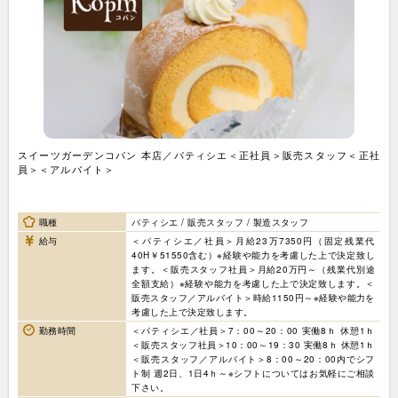
スイーツガーデンコパン 本店／パティシエ＜正社員＞販売スタッフ＜正社
員＞＜アルバイト＞
職種
パティシエ / 販売スタッフ / 製造スタッフ
給与
＜パティシエ／社員＞月給23万7350円（固定残業代
40H￥51550含む）※経験や能力を考慮した上で決定致し
ます。＜販売スタッフ社員＞月給20万円～（残業代別途
全額支給）※経験や能力を考慮した上で決定致します。＜
販売スタッフ／アルバイト＞時給1150円～※経験や能力を
考慮した上で決定致します。
勤務時間
＜パティシエ／社員＞7：00～20：00 実働8ｈ 休憩1ｈ
＜販売スタッフ社員＞10：00～19：30 実働8ｈ 休憩1ｈ
＜販売スタッフ／アルバイト＞8：00～20：00内でシフ
ト制 週2日、1日4ｈ～※シフトについてはお気軽にご相談
下さい。