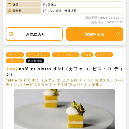
休日
月8日休み
最寄駅
JRしなの鉄道 軽井沢駅
掲載期間：2026/08/31まで
更新日付：2026/06/26
お気に入り
詳細をみる
パティシエ
ホールスタッフ
キッチンスタッフ
正社員
アルバイト
レストラン
東京都港区
café et bistro d'ici（カフェ エ ビストロ ディ
シ）
café et bistro d'ici（カフェ エ ビストロ ディシ）調理スタッフ/パ
ティシエ/サービススタッフ＜正社員/アルバイト＞募集☆