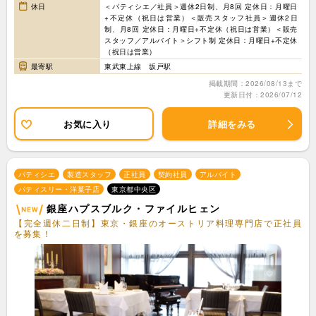
休日
＜パティシエ／社員＞週休2日制、月8回 定休日：月曜日
+不定休（祝日は営業）＜販売スタッフ社員＞週休2日
制、月8回 定休日：月曜日+不定休（祝日は営業）＜販売
スタッフ／アルバイト＞シフト制 定休日：月曜日+不定休
（祝日は営業）
最寄駅
東武東上線 坂戸駅
掲載期間：2026/08/13まで
更新日付：2026/07/12
お気に入り
詳細をみる
パティシエ
製造スタッフ
正社員
契約社員
アルバイト
パティスリー・洋菓子店
東京都中央区
銀座ハプスブルク・ファイルヒェン
【完全週休二日制】東京・銀座のオーストリア料理専門店で正社員
を募集！