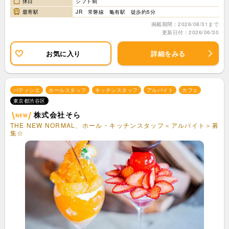
休日
シフト制
最寄駅
JR 常磐線 亀有駅 徒歩約5分
掲載期間：2026/08/31まで
更新日付：2026/06/30
お気に入り
詳細をみる
パティシエ
ホールスタッフ
キッチンスタッフ
アルバイト
カフェ
東京都渋谷区
株式会社そら
THE NEW NORMAL、ホール・キッチンスタッフ＜アルバイト＞募
集☆