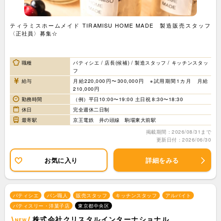
ティラミスホームメイド TIRAMISU HOME MADE 製造販売スタッフ
〈正社員〉募集☆
職種
パティシエ / 店長(候補) / 製造スタッフ / キッチンスタッ
フ
給与
月給220,000円〜300,000円 ※試用期間1カ月 月給
210,000円
勤務時間
（例）平日10:00〜19:00 土日祝 8:30〜18:30
休日
完全週休二日制
最寄駅
京王電鉄 井の頭線 駒場東大前駅
掲載期間：2026/08/31まで
更新日付：2026/06/30
お気に入り
詳細をみる
パティシエ
パン職人
販売スタッフ
キッチンスタッフ
アルバイト
パティスリー・洋菓子店
東京都中央区
株式会社クリスタルインターナショナル