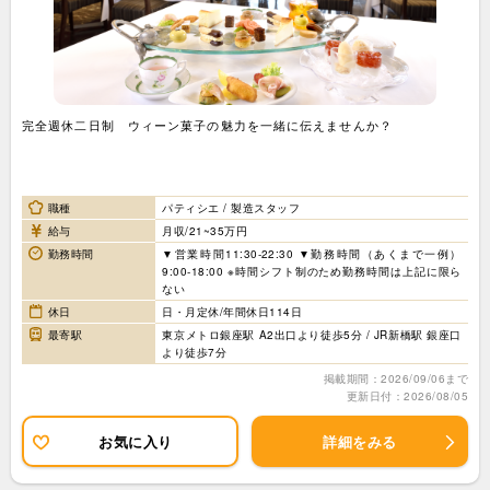
完全週休二日制 ウィーン菓子の魅力を一緒に伝えませんか？
職種
パティシエ / 製造スタッフ
給与
月収/21~35万円
勤務時間
▼営業時間11:30-22:30 ▼勤務時間（あくまで一例）
9:00-18:00 ※時間シフト制のため勤務時間は上記に限ら
ない
休日
日・月定休/年間休日114日
最寄駅
東京メトロ銀座駅 A2出口より徒歩5分 / JR新橋駅 銀座口
より徒歩7分
掲載期間：2026/09/06まで
更新日付：2026/08/05
お気に入り
詳細をみる