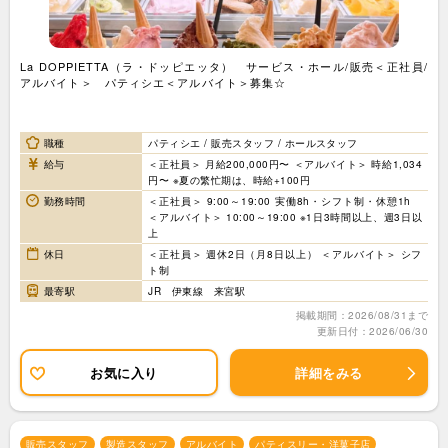
La DOPPIETTA（ラ・ドッピエッタ） サービス・ホール/販売＜正社員/
アルバイト＞ パティシエ＜アルバイト＞募集☆
職種
パティシエ / 販売スタッフ / ホールスタッフ
給与
＜正社員＞ 月給200,000円〜 ＜アルバイト＞ 時給1,034
円〜 ※夏の繁忙期は、時給+100円
勤務時間
＜正社員＞ 9:00～19:00 実働8h・シフト制・休憩1h
＜アルバイト＞ 10:00～19:00 ※1日3時間以上、週3日以
上
休日
＜正社員＞ 週休2日（月8日以上） ＜アルバイト＞ シフ
ト制
最寄駅
JR 伊東線 来宮駅
掲載期間：2026/08/31まで
更新日付：2026/06/30
お気に入り
詳細をみる
販売スタッフ
製造スタッフ
アルバイト
パティスリー・洋菓子店