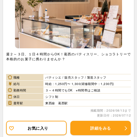
週２～３日、１日４時間からOK！葛西のパティスリー、ショコラトリーで
本格的のお菓子に携わりませんか？
職種
パティシエ / 販売スタッフ / 製造スタッフ
給与
時給 : 1,250円〜 1,300(研修期間中：1,230円)
勤務時間
３～４時間でもOK ※時間帯はご相談
休日
シフト制
最寄駅
東西線 葛西駅
掲載期間：2026/08/13まで
更新日付：2026/07/12
お気に入り
詳細をみる