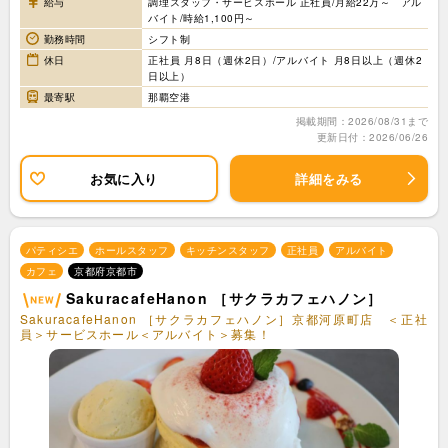
給与
調理スタッフ・サービスホール 正社員/月給22万～ アル
バイト/時給1,100円～
勤務時間
シフト制
休日
正社員 月8日（週休2日）/アルバイト 月8日以上（週休2
日以上）
最寄駅
那覇空港
掲載期間：2026/08/31まで
更新日付：2026/06/26
お気に入り
詳細をみる
パティシエ
ホールスタッフ
キッチンスタッフ
正社員
アルバイト
カフェ
京都府京都市
SakuracafeHanon ［サクラカフェハノン］
SakuracafeHanon ［サクラカフェハノン］京都河原町店 ＜正社
員＞サービスホール＜アルバイト＞募集！