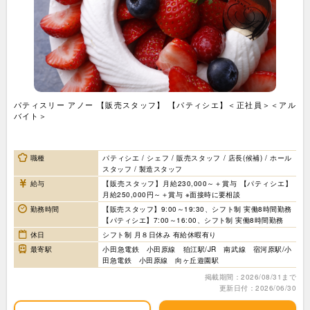
パティスリー アノー 【販売スタッフ】 【パティシエ】＜正社員＞＜アル
バイト＞
職種
パティシエ / シェフ / 販売スタッフ / 店長(候補) / ホール
スタッフ / 製造スタッフ
給与
【販売スタッフ】月給230,000～＋賞与 【パティシエ】
月給250,000円～＋賞与 ※面接時に要相談
勤務時間
【販売スタッフ】9:00～19:30、シフト制 実働8時間勤務
【パティシエ】7:00～16:00、シフト制 実働8時間勤務
休日
シフト制 月８日休み 有給休暇有り
最寄駅
小田急電鉄 小田原線 狛江駅/JR 南武線 宿河原駅/小
田急電鉄 小田原線 向ヶ丘遊園駅
掲載期間：2026/08/31まで
更新日付：2026/06/30