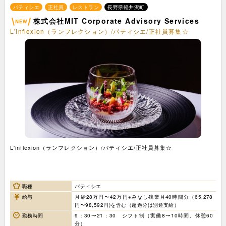
パティシエ
正社員
レストラン
長野県軽井沢町
株式会社MIT Corporate Advisory Services
L'inflexion（ランフレクション）/パティシエ/正社員募集☆
L'inflexion（ランフレクション）/パティシエ/正社員募集☆
職種
パティシエ
給与
月給28万円〜42万円※みなし残業月40時間分（65,278
円〜98,592円)を含む（超過分は別途支給）
勤務時間
9：30〜21：30 シフト制（実働8〜10時間、休憩60
分）