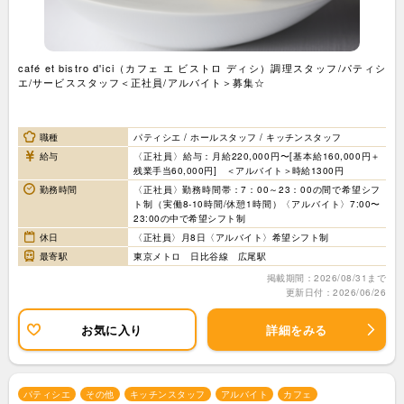
café et bistro d'ici（カフェ エ ビストロ ディシ）調理スタッフ/パティシ
エ/サービススタッフ＜正社員/アルバイト＞募集☆
職種
パティシエ / ホールスタッフ / キッチンスタッフ
給与
〈正社員〉給与：月給220,000円〜[基本給160,000円＋
残業手当60,000円] ＜アルバイト＞時給1300円
勤務時間
〈正社員〉勤務時間帯：7：00～23：00の間で希望シフ
ト制（実働8-10時間/休憩1時間）〈アルバイト〉7:00〜
23:00の中で希望シフト制
休日
〈正社員〉月8日〈アルバイト〉希望シフト制
最寄駅
東京メトロ 日比谷線 広尾駅
掲載期間：2026/08/31まで
更新日付：2026/06/26
お気に入り
詳細をみる
パティシエ
その他
キッチンスタッフ
アルバイト
カフェ