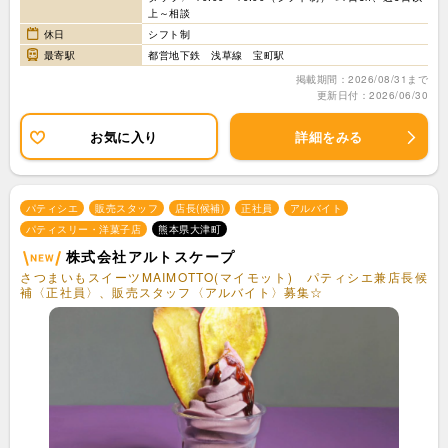
上～相談
休日
シフト制
最寄駅
都営地下鉄 浅草線 宝町駅
掲載期間：2026/08/31まで
更新日付：2026/06/30
お気に入り
詳細をみる
パティシエ
販売スタッフ
店長(候補)
正社員
アルバイト
パティスリー・洋菓子店
熊本県大津町
株式会社アルトスケープ
さつまいもスイーツMAIMOTTO(マイモット) パティシエ兼店長候
補〈正社員〉、販売スタッフ〈アルバイト〉募集☆