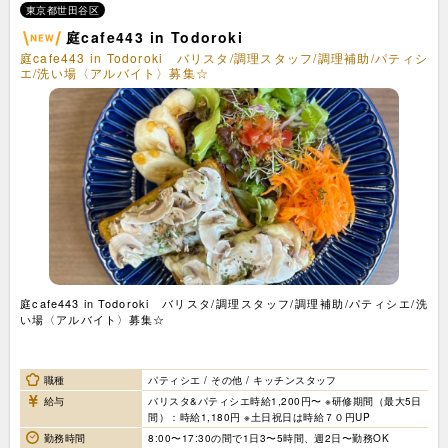
東京都世田谷区
庭cafe443 in Todoroki
庭cafe443 in Todoroki バリスタ/調理スタッフ/調理補助/パティシ
エ/洗い場〈アルバイト〉募集☆
庭cafe443 in Todoroki バリスタ/調理スタッフ/調理補助/パティシエ/洗
い場〈アルバイト〉募集☆
職種
パティシエ / その他 / キッチンスタッフ
給与
バリスタ&パティシエ時給1,200円〜 ※研修期間（最大5日
間）：時給1,180円 ※土日祝日は時給７０円UP
勤務時間
8:00〜17:30の間で1日3〜5時間、週2日〜勤務OK