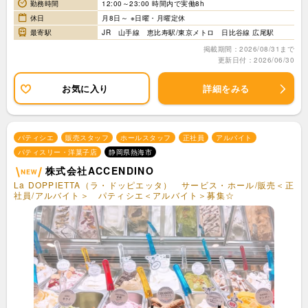
勤務時間
12:00～23:00 時間内で実働8h
休日
月8日～ ※日曜・月曜定休
最寄駅
JR 山手線 恵比寿駅/東京メトロ 日比谷線 広尾駅
掲載期間：2026/08/31まで
更新日付：2026/06/30
お気に入り
詳細をみる
パティシエ
販売スタッフ
ホールスタッフ
正社員
アルバイト
パティスリー・洋菓子店
静岡県熱海市
株式会社ACCENDINO
La DOPPIETTA（ラ・ドッピエッタ） サービス・ホール/販売＜正
社員/アルバイト＞ パティシエ＜アルバイト＞募集☆