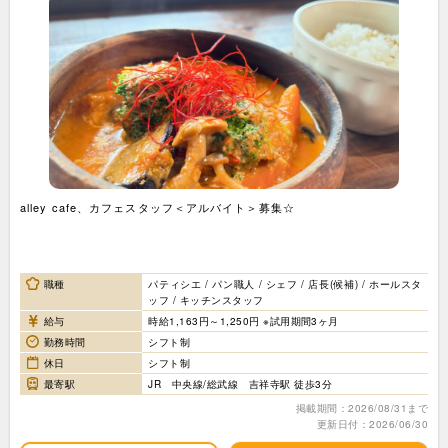
alley cafe、カフェスタッフ＜アルバイト＞募集☆
職種
パティシエ / パン職人 / シェフ / 店長(候補) / ホールスタ
ッフ / キッチンスタッフ
給与
時給1,163円～1,250円 ※試用期間3ヶ月
勤務時間
シフト制
休日
シフト制
最寄駅
JR 中央線/総武線 吉祥寺駅 徒歩3分
掲載期間：2026/08/31まで
更新日付：2026/06/30