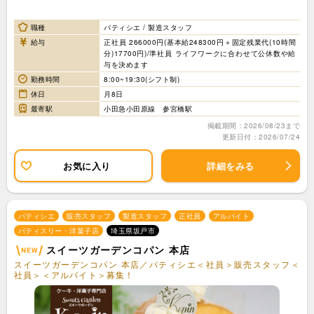
職種
パティシエ / 製造スタッフ
給与
正社員 266000円(基本給248300円＋固定残業代(10時間
分)17700円)/準社員 ライフワークに合わせて公休数や給
与を決めます
勤務時間
8:00~19:30(シフト制)
休日
月8日
最寄駅
小田急小田原線 参宮橋駅
掲載期間：2026/08/23まで
更新日付：2026/07/24
お気に入り
詳細をみる
パティシエ
販売スタッフ
製造スタッフ
正社員
アルバイト
パティスリー・洋菓子店
埼玉県坂戸市
スイーツガーデンコパン 本店
スイーツガーデンコパン 本店／パティシエ＜社員＞販売スタッフ＜
社員＞＜アルバイト＞募集！