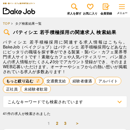
求人を探す
お気に入り
会員登録
TOP
タグ検索結果一覧
パティシエ 若手積極採用の関連求人 検索結果
パティシエ 若手積極採用に関連する求人情報はこちら。
BakeJob（ベイクジョブ）はパティシエ 若手積極採用などあなた
にピッタリの職場を探す事ができる製菓・製パン・カフェ業界専
門求人サイトです！素敵なカフェや人気パティスリー、パン屋さ
んの求人情報がたくさん♪3分でアカウント登録ができ、そのまま
WEB応募いただけます。オーナーやシェフからの熱い想いが掲載
されている求人が多数あります！
もっと絞り込む
交通費支給
経験者優遇
アルバイト
正社員
未経験者歓迎
こんなキーワードでも検索されています
41件の求人が検索されました
1
2
3
＞