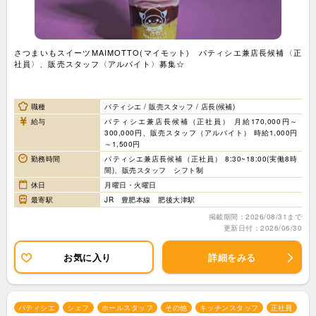
さつまいもスイーツMAIMOTTO(マイモット) パティシエ兼店長候補〈正
社員〉、販売スタッフ〈アルバイト〉募集☆
職種
パティシエ / 販売スタッフ / 店長(候補)
給与
パティシエ兼店長候補（正社員） 月給170,000円～
300,000円、販売スタッフ（アルバイト） 時給1,000円
～1,500円
勤務時間
パティシエ兼店長候補（正社員） 8:30~18:00(実働8時
間)、販売スタッフ シフト制
休日
月曜日・火曜日
最寄駅
JR 豊肥本線 肥後大津駅
掲載期間：2026/08/31まで
更新日付：2026/06/30
お気に入り
詳細をみる
パティシエ
シェフ
ホールスタッフ
その他
キッチンスタッフ
正社員