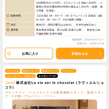
(30時間)代47,475円）/【アルバイト】時給1,230円～（1
週間の所定労働時間40時間の場合は1,300円～/経験・能
力考慮 応相談）
勤務時間
【正社員】08：00~17：00/【アルバイト】応相談（週2
日~5日、08：00~17：00の範囲で調整）
休日
週休2日（原則日曜日はお休み）、年末年始休日あり
最寄駅
東急電鉄目黒線・西小山駅/武蔵小山駅、 東急池上線・
戸越銀座駅/荏原中延駅
掲載期間：2026/08/27まで
更新日付：2026/07/26
お気に入り
詳細をみる
パティシエ
販売スタッフ
製造スタッフ
アルバイト
パティスリー・洋菓子店
東京都江戸川区
株式会社La vie est le chocolat (ラヴィエルショ
コラ)
パティスリー・ショコラトリーの製造補助スタッフ・販売スタッ
フ・その他＜アルバイト・パート＞