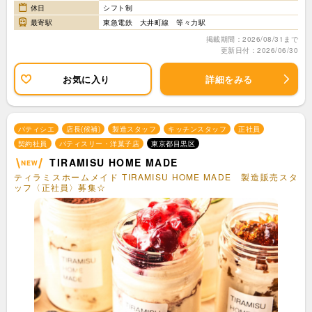
休日
シフト制
最寄駅
東急電鉄 大井町線 等々力駅
掲載期間：2026/08/31まで
更新日付：2026/06/30
お気に入り
詳細をみる
パティシエ
店長(候補)
製造スタッフ
キッチンスタッフ
正社員
契約社員
パティスリー・洋菓子店
東京都目黒区
TIRAMISU HOME MADE
ティラミスホームメイド TIRAMISU HOME MADE 製造販売スタ
ッフ〈正社員〉募集☆