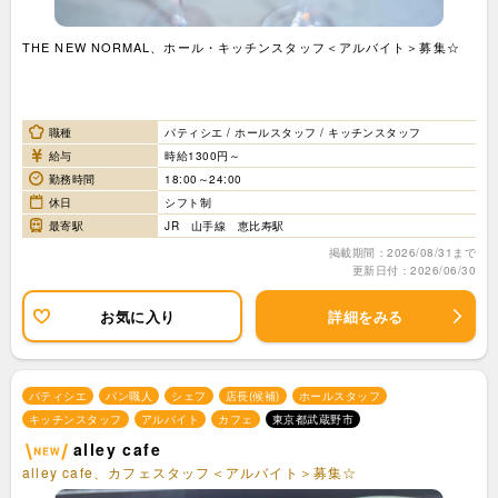
THE NEW NORMAL、ホール・キッチンスタッフ＜アルバイト＞募集☆
職種
パティシエ / ホールスタッフ / キッチンスタッフ
給与
時給1300円～
勤務時間
18:00～24:00
休日
シフト制
最寄駅
JR 山手線 恵比寿駅
掲載期間：2026/08/31まで
更新日付：2026/06/30
お気に入り
詳細をみる
パティシエ
パン職人
シェフ
店長(候補)
ホールスタッフ
キッチンスタッフ
アルバイト
カフェ
東京都武蔵野市
alley cafe
alley cafe、カフェスタッフ＜アルバイト＞募集☆