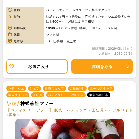
職種
パティシエ / ホールスタッフ / 製造スタッフ
給与
時給1,200円～ ※経験にて応相談 ※パティシエ経験者の方
は1,400円～ 経験によりご相談
勤務時間
10:00～19:00（休憩1時間）、週3～、シフト制
休日
シフト制
最寄駅
JR 山手線 目黒駅
掲載期間：2026/08/31まで
更新日付：2026/06/30
お気に入り
詳細をみる
パティシエ
シェフ
販売スタッフ
店長(候補)
ホールスタッフ
製造スタッフ
正社員
パティスリー・洋菓子店
東京都狛江市
株式会社アノー
【パティスリー アノー】 販売・パティシエ＜正社員＞＜アルバイト
>募集☆