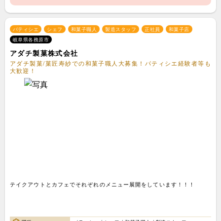
パティシエ
シェフ
和菓子職人
製造スタッフ
正社員
和菓子店
岐阜県各務原市
アダチ製菓株式会社
アダチ製菓/菓匠寿紗での和菓子職人大募集！パティシエ経験者等も
大歓迎！
テイクアウトとカフェでそれぞれのメニュー展開をしています！！！