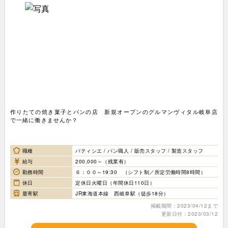
作りたての焼き菓子とパンの店 新規オープンのグルマンヴィタル岐阜店
で一緒に働きませんか？
職種
パティシエ / パン職人 / 販売スタッフ / 製造スタッフ
給与
200,000～（残業有）
勤務時間
６：００～19:30 （シフト制／所定労働時間8時間）
休日
定休日火曜日（年間休日110日）
最寄駅
JR東海道本線 西岐阜駅（徒歩18分）
掲載期間：2023/04/12まで
更新日付：2023/03/12