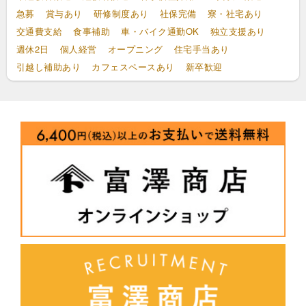
急募
賞与あり
研修制度あり
社保完備
寮・社宅あり
交通費支給
食事補助
車・バイク通勤OK
独立支援あり
週休2日
個人経営
オープニング
住宅手当あり
引越し補助あり
カフェスペースあり
新卒歓迎