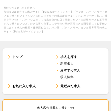
料理を作る楽しさを世界へ
富澤商店が運営する求人サイト【BakaJob/ベイクジョブ】「パン屋・パティスリー・カ
フェで働きたい！そんなあなたにピッタリの職場が探せます」パン屋で一から製パン技
術を学びたい・パティシエとして将来自分のお店を開業したい・未経験だけどお菓子屋
さんで働きたいなど、好きな事を仕事に…やりたい事が実現できる職場探しをお手伝い
致します！求人の検索・仕事探しなら、パン屋、パティスリー、カフェ業界専門の求人
サイト【BakaJob/ベイクジョブ】
トップ
求人を探す
新着求人
おすすめ求人
求人特集
お気に入り求人
最近みた求人
求人広告掲載をご検討中の