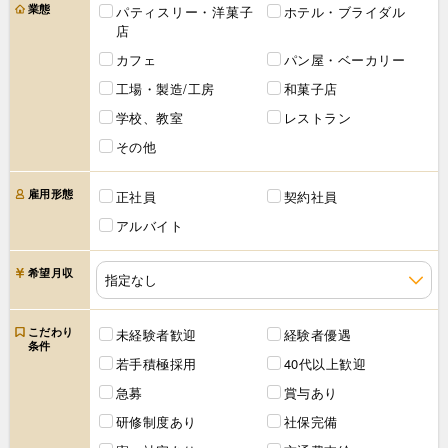
業態
パティスリー・洋菓子
ホテル・ブライダル
店
カフェ
パン屋・ベーカリー
工場・製造/工房
和菓子店
学校、教室
レストラン
その他
雇用形態
正社員
契約社員
アルバイト
希望月収
こだわり
未経験者歓迎
経験者優遇
条件
若手積極採用
40代以上歓迎
急募
賞与あり
研修制度あり
社保完備