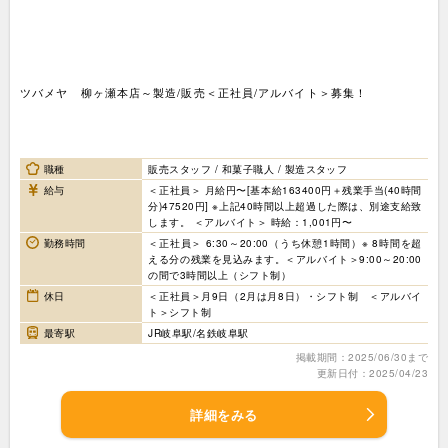
ツバメヤ 柳ヶ瀬本店～製造/販売＜正社員/アルバイト＞募集！
職種
販売スタッフ / 和菓子職人 / 製造スタッフ
給与
＜正社員＞ 月給円〜[基本給163400円＋残業手当(40時間
分)47520円] ※上記40時間以上超過した際は、別途支給致
します。 ＜アルバイト＞ 時給：1,001円〜
勤務時間
＜正社員＞ 6:30～20:00（うち休憩1時間）※ 8時間を超
える分の残業を見込みます。＜アルバイト＞9:00～20:00
の間で3時間以上（シフト制）
休日
＜正社員＞月9日（2月は月8日）・シフト制 ＜アルバイ
ト＞シフト制
最寄駅
JR岐阜駅/名鉄岐阜駅
掲載期間：2025/06/30まで
更新日付：2025/04/23
詳細をみる