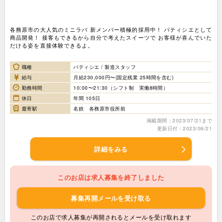
各務原市の大人気のミニラバ 新メンバー積極的採用中！ パティシエとして
商品開発！ 接客もできるから自分で考えたスイーツで お客様が喜んでいた
だける姿を直接体験できるよ。
職種
パティシエ / 製造スタッフ
給与
月給230,000円〜(固定残業 25時間を含む)
勤務時間
10:00〜21:30（シフト制 実働8時間）
休日
年間 105日
最寄駅
名鉄 各務原市役所前
掲載期間：2023/07/21まで
更新日付：2023/06/21
詳細をみる
このお店は求人募集を終了しました
募集再開メールを受け取る
このお店で求人募集が再開されるとメールを受け取れます