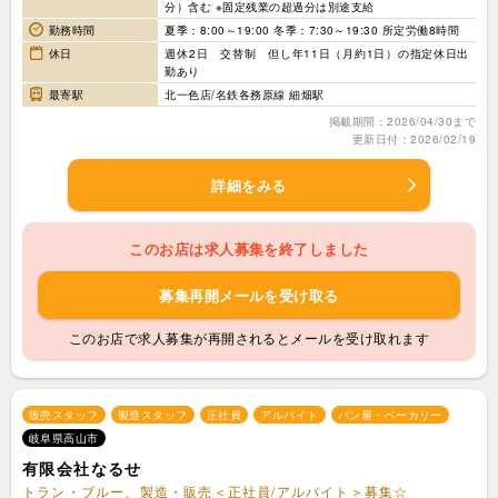
分）含む ※固定残業の超過分は別途支給
勤務時間
夏季：8:00～19:00 冬季：7:30～19:30 所定労働8時間
休日
週休2日 交替制 但し年11日（月約1日）の指定休日出
勤あり
最寄駅
北一色店/名鉄各務原線 細畑駅
掲載期間：2026/04/30まで
更新日付：2026/02/19
詳細をみる
このお店は求人募集を終了しました
募集再開メールを受け取る
このお店で求人募集が再開されるとメールを受け取れます
販売スタッフ
製造スタッフ
正社員
アルバイト
パン屋・ベーカリー
岐阜県高山市
有限会社なるせ
トラン・ブルー、製造・販売＜正社員/アルバイト＞募集☆