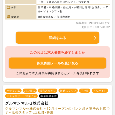
ト制。長期休みは土日のシフト。扶養内可。
休日
新卒者・中途採用＜正社員＞水曜日と他1日お休み。＜ア
ルバイト＞シフト制
最寄駅
R東海道本線／ 美濃赤坂駅
掲載期間：2023/06/30まで
更新日付：2023/06/02
詳細をみる
このお店は求人募集を終了しました
募集再開メールを受け取る
このお店で求人募集が再開されるとメールを受け取れます
パティシエ
パン職人
販売スタッフ
製造スタッフ
正社員
アルバイト
パティスリー・洋菓子店
岐阜県岐阜市
グルマンマルセ株式会社
グルマンマルセ株式会社～10月オープンのパンと焼き菓子のお店で
す～販売スタッフ<正社員>募集！