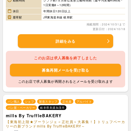
勤務時間
シフト制1ヵ月単位変形労働時間制（週平均実働40時間・
1日実働8～12時間）
休日
年間休日120日以上
最寄駅
JR東海道本線 岐阜駅
掲載期間：2024/10/31まで
更新日付：2024/10/18
詳細をみる
このお店は求人募集を終了しました
募集再開メールを受け取る
このお店で求人募集が再開されるとメールを受け取れます
パン職人
シェフ
製造スタッフ
正社員
アルバイト
パン屋・ベーカリー
岐阜県美濃加茂市
mills By TruffleBAKERY
【東海初上陸★ブーランジェ＜正社員＞大募集！】トリュフベーカ
リーの新ブランドmills By TruffleBAKERY～