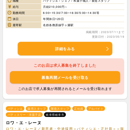
職種
パティシエ / シェフ / 和菓子職人 / 製造スタッフ
給与
月給210,000円～
勤務時間
6:00~15:30/7:00~16:30/5:00~14:30等
休日
年間休日120日
最寄駅
名鉄各務原線苧ヶ瀬駅
掲載期間：2023/07/11まで
更新日付：2023/05/19
詳細をみる
このお店は求人募集を終了しました
募集再開メールを受け取る
このお店で求人募集が再開されるとメールを受け取れます
パティシエ
販売スタッフ
製造スタッフ
正社員
アルバイト
パティスリー・洋菓子店
岐阜県岐阜市
ロワ・エ・レーヌ
ロワ・エ・レーヌ／新卒者・中途採用＜パティシエ・正社員＞＜販