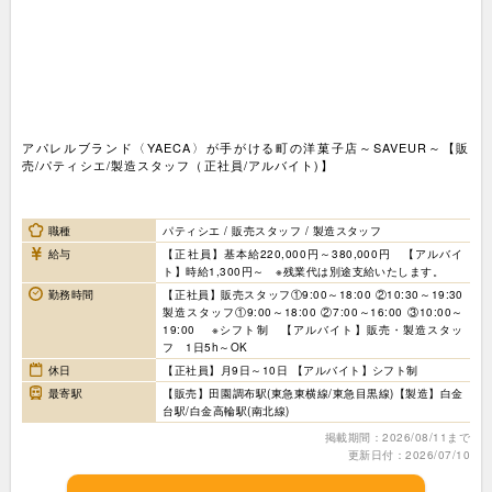
アパレルブランド〈YAECA〉が手がける町の洋菓子店～SAVEUR～【販
売/パティシエ/製造スタッフ（正社員/アルバイト)】
職種
パティシエ / 販売スタッフ / 製造スタッフ
給与
【正社員】基本給220,000円～380,000円 【アルバイ
ト】時給1,300円～ ※残業代は別途支給いたします。
勤務時間
【正社員】販売スタッフ①9:00～18:00 ②10:30～19:30
製造スタッフ①9:00～18:00 ②7:00～16:00 ③10:00～
19:00 ※シフト制 【アルバイト】販売・製造スタッ
フ 1日5h～OK
休日
【正社員】月9日～10日 【アルバイト】シフト制
最寄駅
【販売】田園調布駅(東急東横線/東急目黒線)【製造】白金
台駅/白金高輪駅(南北線)
掲載期間：2026/08/11まで
更新日付：2026/07/10