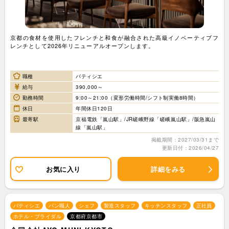
京都の食材を使用したフレンチと和食が融合された高級イノベーティブフ
レンチとして2026年リニューアルオープンします。
職種
パティシエ
給与
390,000～
勤務時間
9:00～21:00（変形労働時間/シフト制実働8時間）
休日
年間休日120日
最寄駅
京福電鉄「嵐山駅」/JR嵯峨野線「嵯峨嵐山駅」/阪急嵐山
線「嵐山駅」
掲載期間：2027/03/31まで
更新日付：2026/04/27
お気に入り
詳細をみる
パティシエ
パン職人
シェフ
製造スタッフ
キッチンスタッフ
正社員
ホテル・ブライダル
京都府京都市