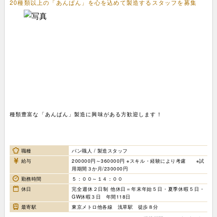
20種類以上の「あんぱん」を心を込めて製造するスタッフを募集
種類豊富な「あんぱん」製造に興味がある方歓迎します！
職種
パン職人 / 製造スタッフ
給与
200000円～360000円 ※スキル・経験により考慮 ※試
用期間３か月/230000円
勤務時間
５：００～１４：００
休日
完全週休２日制 他休日＝年末年始５日・夏季休暇５日・
GW休暇３日 年間118日
最寄駅
東京メトロ他各線 浅草駅 徒歩８分