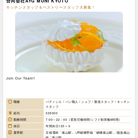
合同会社AYG MUNI KYOTO
キッチンスタッフ＆ペストリースタッフ大募集！
Join Our Team!!
職種
パティシエ / パン職人 / シェフ / 製造スタッフ / キッチン
スタッフ
給与
325000
勤務時間
7:00～22：00（変形労働時間/シフト制実働8時間）
休日
年間休日120＋６
最寄駅
京福電鉄「嵐山駅」/JR嵯峨野線「嵯峨嵐山駅」/阪急嵐山
線「嵐山駅」