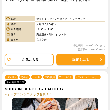
職種
製造スタッフ / その他 / キッチンスタッフ
給与
月給220,000円～
勤務時間
10:30～19:30
休日
完全週休2日制 シフト制
最寄駅
宮古空港
掲載期間：2026/08/31まで
更新日付：2026/06/26
お気に入り
詳細をみる
パン職人
その他
正社員
契約社員
アルバイト
パン屋・ベーカリー
東京都世田谷区
SHOGUN BURGER + FACTORY
⭐オープニングスタッフ募集！⭐