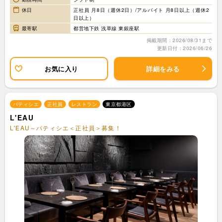
休日
正社員 月8日（週休2日）/アルバイト 月8日以上（週休2
日以上）
最寄駅
都営地下鉄 浅草線 東銀座駅
掲載期間：2026/08/31まで
更新日付：2026/06/26
お気に入り
詳細をみる
パティシエ
正社員
レストラン
東京都港区
L'EAU
L'EAU～パティシエ＜正社員＞募集！