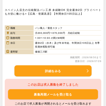
スペイン人店主の伝統製法パン工房 未経験OK 完全週休2日 プライベート
も大切に働ける⭐️【広島・世羅高原】【年間休日105日以上】
職種
パン職人 / 製造スタッフ
給与
月200,000円〜370,000円 月給日給制
勤務時間
1:30〜10:30 の間の8時間
休日
週休2日（水木）及び年末年始、年間休日105日以上 冬季
長期休暇取得可能
最寄駅
備後三川駅
掲載期間：2026/08/30まで
更新日付：2026/07/29
詳細をみる
このお店は求人募集を終了しました
募集再開メールを受け取る
このお店で求人募集が再開されるとメールを受け取れます