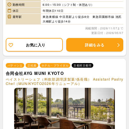
勤務時間
6:00～15:00（シフト制・休憩あり）
休日
年間休日110日
最寄駅
東急東横線 中目黒駅より徒歩8分 東急田園都市線 池尻
大橋駅より徒歩14分
掲載期間：2026/11/07まで
更新日付：2026/05/07
お気に入り
詳細をみる
パティシエ
正社員
ホテル・ブライダル
京都府京都市
合同会社AYG MUNI KYOTO
ペイストリーシェフ（料飲部調理課製菓/係長職） Assistant Pastry
Chef（MUNIKYOTO2026年リニューアル）