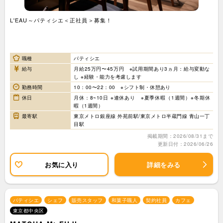
L'EAU～パティシエ＜正社員＞募集！
職種
パティシエ
給与
月給25万円〜45万円 ※試用期間あり3ヵ月：給与変動な
し ※経験・能力を考慮します
勤務時間
10：00〜22：00 ※シフト制・休憩あり
休日
月休：8~10日 ※連休あり ※夏季休暇（1週間）※冬期休
暇（1週間）
最寄駅
東京メトロ銀座線 外苑前駅/東京メトロ半蔵門線 青山一丁
目駅
掲載期間：2026/08/31まで
更新日付：2026/06/26
お気に入り
詳細をみる
パティシエ
シェフ
販売スタッフ
和菓子職人
契約社員
カフェ
東京都中央区