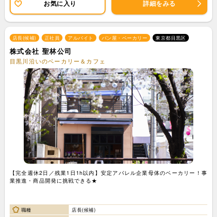
お気に入り
詳細をみる
店長(候補)
正社員
アルバイト
パン屋・ベーカリー
東京都目黒区
株式会社 聖林公司
目黒川沿いのベーカリー＆カフェ
【完全週休2日／残業1日1h以内】安定アパレル企業母体のベーカリー！事
業推進・商品開発に挑戦できる★
職種
店長(候補)