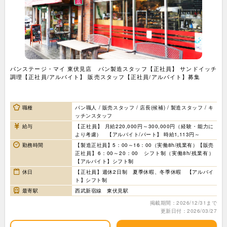
パンステージ・マイ 東伏見店 パン製造スタッフ【正社員】 サンドイッチ
調理【正社員/アルバイト】 販売スタッフ【正社員/アルバイト】募集
職種
パン職人 / 販売スタッフ / 店長(候補) / 製造スタッフ / キ
ッチンスタッフ
給与
【正社員】 月給220,000円～300,000円（経験・能力に
より考慮） 【アルバイト/パート】 時給1,113円～
勤務時間
【製造正社員】5：00～16：00（実働8h/残業有）【販売
正社員】6：00～20：00 シフト制（実働8h/残業有）
【アルバイト】シフト制
休日
【正社員】週休2日制 夏季休暇、冬季休暇 【アルバイ
ト】シフト制
最寄駅
西武新宿線 東伏見駅
掲載期間：2026/12/31まで
更新日付：2026/03/27