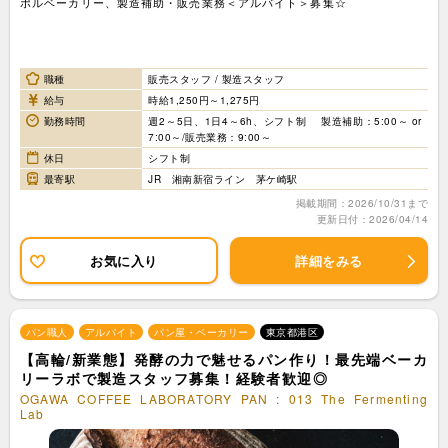
ポルベーカリー、製造補助・販売業務＜アルバイト＞募集☆
職種
販売スタッフ / 製造スタッフ
給与
時給1,250円～1,275円
勤務時間
週2～5日、1日4～6h、シフト制 製造補助：5:00～ or
7:00～/販売業務：9:00～
休日
シフト制
最寄駅
JR 湘南新宿ライン 茅ケ崎駅
掲載期間：2026/10/31まで
更新日付：2026/04/14
お気に入り
詳細をみる
パン職人
アルバイト
パン屋・ベーカリー
東京都港区
【高輪/新業態】発酵の力で魅せるパン作り！最先端ベーカ
リーラボで製造スタッフ募集！経験者歓迎◎
OGAWA COFFEE LABORATORY PAN : 013 The Fermenting
Lab