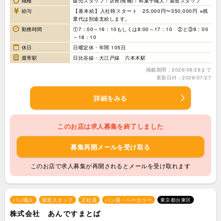
職種
販売スタッフ / 店長(候補) / 和菓子職人 / 製造スタッフ
給与
【基本給】入社時スタート 25,000円〜350,000円 ※残
業代は別途支給します。
勤務時間
①7：00～16：10もしくは8:00～17：10 ②と③9：00
～18：10
休日
日曜定休・年間 105日
最寄駅
日比谷線・大江戸線 六本木駅
掲載期間：2026/08/28まで
更新日付：2026/07/27
詳細をみる
このお店は求人募集を終了しました
募集再開メールを受け取る
このお店で求人募集が再開されるとメールを受け取れます
パン職人
製造スタッフ
正社員
パン屋・ベーカリー
東京都台東区
株式会社 あんですまとば