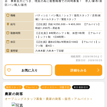
店 事業拡大につき、増員の為に複数職種での同時募集！ 求人/麻布/港
区/パン職人/販売
職種
パティシエ / パン職人 / シェフ / 販売スタッフ / 店長(候
補) / ホールスタッフ / 製造スタッフ
給与
【正社員】月給￥250,000～￥400,000 【アルバイト】
時給1,350円～昇給有
勤務時間
【正社員】8時間のシフト制、休憩1時間 【アルバイ
ト】シフト制 1日6時間～
休日
【正社員】週休2日制※年間休日108日 【アルバイト】シ
フト制 週4日～
最寄駅
六本木駅 六本木一丁目駅
掲載期間：2026/09/30まで
更新日付：2026/03/25
お気に入り
詳細をみる
販売スタッフ
アルバイト
パティスリー・洋菓子店
東京都新宿区
農家の刺客
オープニングスタッフ募集！農家の刺客～販売＜アルバイト＞