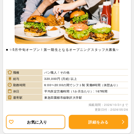
■ ✨5月中旬オープン！第一期生となるオープニングスタッフ大募集✨
職種
パン職人 / その他
給与
320,000円 (月給) 以上
勤務時間
6:00〜20:00の間でシフト制 実働8時間（休憩あり）
休日
平均所定労働時間（1か月当たり）: 167時間
最寄駅
東急田園都市線駒沢大学駅
掲載期間：2026/10/31まで
更新日付：2026/05/26
お気に入り
詳細をみる