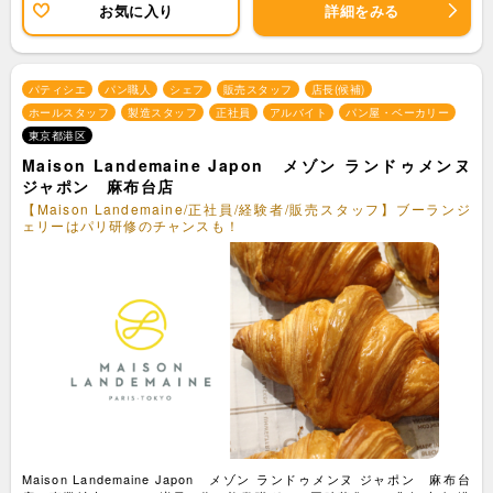
お気に入り
詳細をみる
パティシエ
パン職人
シェフ
販売スタッフ
店長(候補)
ホールスタッフ
製造スタッフ
正社員
アルバイト
パン屋・ベーカリー
東京都港区
Maison Landemaine Japon メゾン ランドゥメンヌ
ジャポン 麻布台店
【Maison Landemaine/正社員/経験者/販売スタッフ】ブーランジ
ェリーはパリ研修のチャンスも！
Maison Landemaine Japon メゾン ランドゥメンヌ ジャポン 麻布台