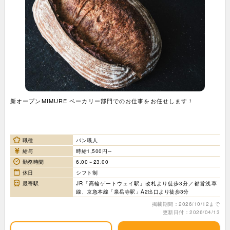
新オープンMIMURE ベーカリー部門でのお仕事をお任せします！
職種
パン職人
給与
時給1,500円～
勤務時間
6:00～23:00
休日
シフト制
最寄駅
JR「高輪ゲートウェイ駅」改札より徒歩3分／都営浅草
線、京急本線「泉岳寺駅」A2出口より徒歩3分
掲載期間：2026/10/12まで
更新日付：2026/04/13