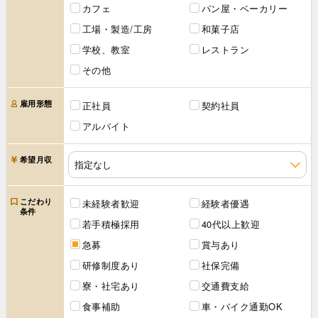
カフェ
パン屋・ベーカリー
工場・製造/工房
和菓子店
学校、教室
レストラン
その他
雇用形態
正社員
契約社員
アルバイト
希望月収
こだわり
未経験者歓迎
経験者優遇
条件
若手積極採用
40代以上歓迎
急募
賞与あり
研修制度あり
社保完備
寮・社宅あり
交通費支給
食事補助
車・バイク通勤OK