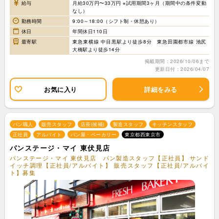
給与
月給30万円〜33万円 ※試用期間3ヶ月（期間中の条件変動
なし）
勤務時間
9:00～18:00（シフト制・休憩あり）
休日
年間休日110日
最寄駅
東急東横線 中目黒駅より徒歩8分 東急田園都市線 池尻
大橋駅より徒歩14分
掲載期間：2026/10/06まで
更新日付：2026/04/07
お気に入り
詳細をみる
パン職人
販売スタッフ
店長(候補)
製造スタッフ
キッチンスタッフ
正社員
アルバイト
パン屋・ベーカリー
東京都西東京市
パンステージ・マイ 東伏見店
パンステージ・マイ 東伏見店 パン製造スタッフ【正社員】 サンド
イッチ調理【正社員/アルバイト】 販売スタッフ【正社員/アルバイ
ト】募集