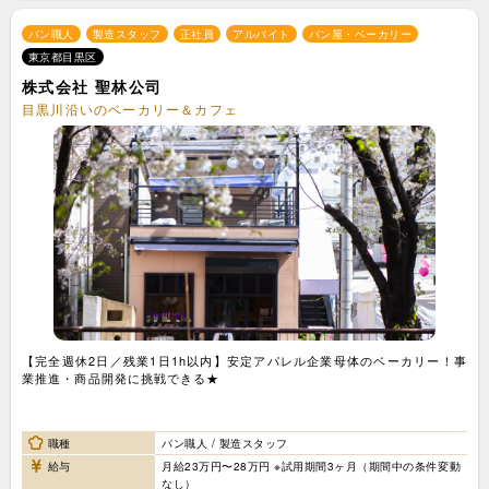
パン職人
製造スタッフ
正社員
アルバイト
パン屋・ベーカリー
東京都目黒区
株式会社 聖林公司
目黒川沿いのベーカリー＆カフェ
【完全週休2日／残業1日1h以内】安定アパレル企業母体のベーカリー！事
業推進・商品開発に挑戦できる★
職種
パン職人 / 製造スタッフ
給与
月給23万円〜28万円 ※試用期間3ヶ月（期間中の条件変動
なし）