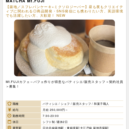
MATCHA Mt.FUJI
【築地／スフレパンケーキ×ミクソロジーバー】昼も夜もクリエイテ
ィブに関われる◎商品開発・SNS発信にも携わりたい方、英語環境
でも活躍したい方、大歓迎！ NEW
Mt.FUJIカフェ～パフェ作りが得意なパティシエ/販売スタッフ＜契約社員
＞募集！
職種
パティシエ / シェフ / 販売スタッフ / 和菓子職人
給与
月給 250,000円～
勤務時間
7:30-23:00
休日
シフト制 /週休2日
最寄駅
日比谷線築地駅・東銀座駅/大江戸線 築地市場駅/