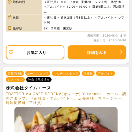
勤務時間
＜正社員＞ 9:00～19:00 実働8h・シフト制・休憩1h
＜アルバイト＞ 10:00～19:00 ※1日3時間以上、週3日以
上
休日
＜正社員＞ 週休2日（月8日以上） ＜アルバイト＞ シフ
ト制
最寄駅
JR 伊東線 来宮駅
掲載期間：2026/08/31まで
更新日付：2026/06/30
お気に入り
詳細をみる
店長(候補)
ホールスタッフ
キッチンスタッフ
正社員
アルバイト
レストラン
神奈川県横浜市
株式会社タイムエース
TRATTORIA＆CAFE SERENA(セレーナ) Yokohama ホール、調
理スタッフ、〈正社員・アルバイト〉、店長候補・マネージャー、
料理長候補〈正社員〉