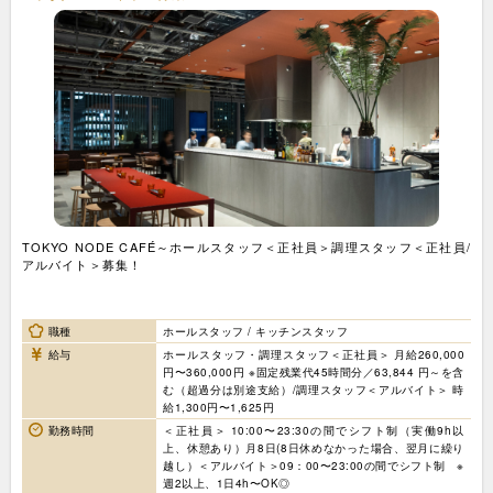
TOKYO NODE CAFÉ～ホールスタッフ＜正社員＞調理スタッフ＜正社員/
アルバイト＞募集！
職種
ホールスタッフ / キッチンスタッフ
給与
ホールスタッフ・調理スタッフ＜正社員＞ 月給260,000
円〜360,000円 ※固定残業代45時間分／63,844 円～を含
む（超過分は別途支給）/調理スタッフ＜アルバイト＞ 時
給1,300円〜1,625円
勤務時間
＜正社員＞ 10:00〜23:30の間でシフト制（実働9h以
上、休憩あり）月8日(8日休めなかった場合、翌月に繰り
越し）＜アルバイト＞09：00〜23:00の間でシフト制 ※
週2以上、1日4h〜OK◎