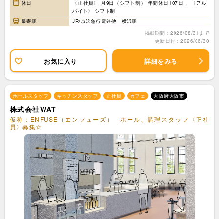
休日
〈正社員〉 月9日（シフト制） 年間休日107日 、〈アル
バイト〉 シフト制
最寄駅
JR/京浜急行電鉄他 横浜駅
掲載期間：2026/08/31まで
更新日付：2026/06/30
お気に入り
詳細をみる
ホールスタッフ
キッチンスタッフ
正社員
カフェ
大阪府大阪市
株式会社WAT
仮称：ENFUSE（エンフューズ） ホール、調理スタッフ〈正社
員〉募集☆