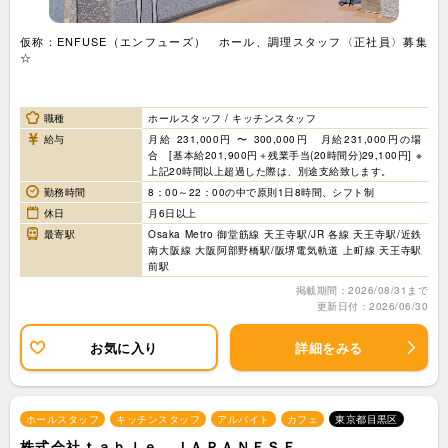
仮称：ENFUSE（エンフューズ） ホール、調理スタッフ〈正社員〉募集
☆
職種
ホールスタッフ / キッチンスタッフ
給与
月給 231,000円 〜 300,000円 月給231,000円の場
合 [基本給201,900円＋残業手当(20時間分)29,100円] ※
上記20時間以上超過した際は、別途支給致します。
勤務時間
8：00～22：00の中で原則1日8時間、シフト制
休日
月6日以上
最寄駅
Osaka Metro 御堂筋線 天王寺駅/JR 各線 天王寺駅/近鉄
南大阪線 大阪阿部野橋駅/阪堺電気軌道 上町線 天王寺駅
前駅
掲載期間：2026/08/31まで
更新日付：2026/06/30
お気に入り
詳細をみる
ホールスタッフ
キッチンスタッフ
アルバイト
カフェ
東京都目黒区
株式会社ｔａｂｌｅ ＪＡＰＡＮＥＳＥ