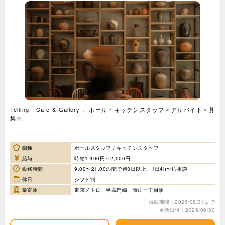
Telling - Cafe & Gallery-、ホール・キッチンスタッフ＜アルバイト＞募
集☆
職種
ホールスタッフ / キッチンスタッフ
給与
時給1,400円～2,000円
勤務時間
9:00〜21:00の間で週3日以上、1日4h〜応相談
休日
シフト制
最寄駅
東京メトロ 半蔵門線 青山一丁目駅
掲載期間：2026/08/31まで
更新日付：2026/06/30