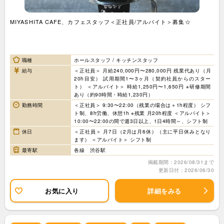
MIYASHITA CAFE、カフェスタッフ＜正社員/アルバイト＞募集☆
職種
ホールスタッフ / キッチンスタッフ
給与
＜正社員＞ 月給240,000円〜280,000円 残業代あり（月
20h目安） 試用期間1〜3ヶ月（契約社員からのスター
ト） ＜アルバイト＞ 時給1,250円〜1,650円 ※研修期間
あり（約90時間・時給1,230円）
勤務時間
＜正社員＞ 9:30〜22:00（残業の場合は＋1h程度） シフ
ト制、8h労働、休憩1h ※残業 月20h程度 ＜アルバイト＞
10:00〜22:00の間で週3日以上、1日4時間～、シフト制
休日
＜正社員＞ 月7日（2月は月6休）（主に平日休みとなり
ます） ＜アルバイト＞ シフト制
最寄駅
各線 渋谷駅
掲載期間：2026/08/31まで
更新日付：2026/06/30
お気に入り
詳細をみる