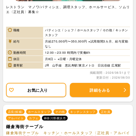
レストラン マノワ/パティシエ、調理スタッフ、ホールサービス、ソムリ
エ〈正社員〉募集☆
職種
パティシエ / シェフ / ホールスタッフ / その他 / キッチン
スタッフ
給与
月給270,000円〜350,000円 ※試用期間3カ月、給与変動
なし
勤務時間
12:00～23:00 時間内で実働8h
休日
月8日～ ※日曜・月曜定休
最寄駅
JR 山手線 恵比寿駅/東京メトロ 日比谷線 広尾駅
掲載期間：2026/08/31まで
更新日付：2026/06/30
お気に入り
詳細をみる
店長(候補)
ホールスタッフ
その他
キッチンスタッフ
正社員
アルバイト
カフェ
神奈川県横浜市
鎌倉海街テーブル
鎌倉海街テーブル キッチン・ホールスタッフ〈正社員・アルバイ