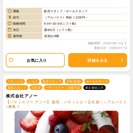
職種
販売スタッフ / ホールスタッフ
給与
（アルバイト）時給 1,226円～
勤務時間
9:00~20:00(シフト制)
休日
週休2日（シフト制）
最寄駅
清澄白河駅
掲載期間：2026/08/14まで
更新日付：2026/07/13
お気に入り
詳細をみる
パティシエ
シェフ
販売スタッフ
店長(候補)
ホールスタッフ
製造スタッフ
正社員
パティスリー・洋菓子店
東京都狛江市
株式会社アノー
【パティスリー アノー】 販売・パティシエ＜正社員＞＜アルバイト
>募集☆