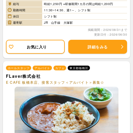
給与
時給1,250円 ※研修期間1カ月の間は時給1,200円
勤務時間
11:30~14:30、週1～、シフト制
休日
シフト制
最寄駅
JR 山手線 大塚駅
掲載期間：2026/08/31まで
更新日付：2026/06/30
お気に入り
詳細をみる
ホールスタッフ
アルバイト
カフェ
東京都板橋区
FLaver株式会社
E CAFE 板橋本店、接客スタッフ＜アルバイト＞募集☆