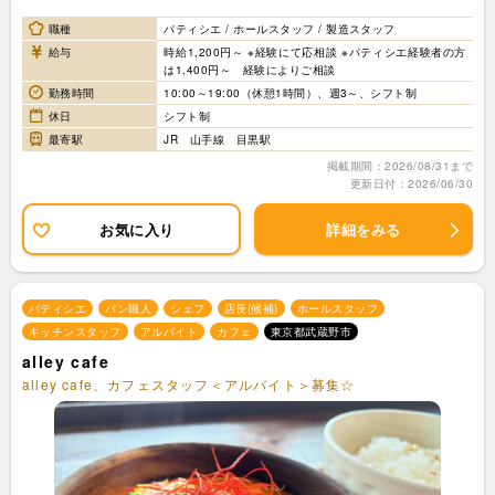
職種
パティシエ / ホールスタッフ / 製造スタッフ
給与
時給1,200円～ ※経験にて応相談 ※パティシエ経験者の方
は1,400円～ 経験によりご相談
勤務時間
10:00～19:00（休憩1時間）、週3～、シフト制
休日
シフト制
最寄駅
JR 山手線 目黒駅
掲載期間：2026/08/31まで
更新日付：2026/06/30
お気に入り
詳細をみる
パティシエ
パン職人
シェフ
店長(候補)
ホールスタッフ
キッチンスタッフ
アルバイト
カフェ
東京都武蔵野市
alley cafe
alley cafe、カフェスタッフ＜アルバイト＞募集☆