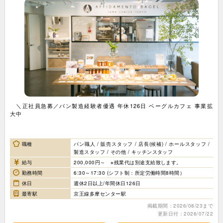
＼正社員急募／パン製造経験者優遇 年休126日 ベーグルカフェ 事業拡
大中
職種
パン職人 / 販売スタッフ / 店長(候補) / ホールスタッフ /
製造スタッフ / その他 / キッチンスタッフ
給与
200,000円～ ※残業代は別途支給致します。
勤務時間
6:30～17:30 (シフト制：所定労働時間8時間）
休日
週休2日以上/年間休日126日
最寄駅
京王線多摩センター駅
掲載期間：2026/08/23まで
更新日付：2026/07/22