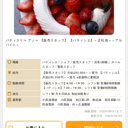
パティスリー アノー 【販売スタッフ】 【パティシエ】＜正社員＞＜アル
バイト＞
職種
パティシエ / シェフ / 販売スタッフ / 店長(候補) / ホール
スタッフ / 製造スタッフ
給与
【販売スタッフ】月給230,000～＋賞与 【パティシエ】
月給250,000円～＋賞与 ※面接時に要相談
勤務時間
【販売スタッフ】9:00～19:30、シフト制 実働8時間勤務
【パティシエ】7:00～16:00、シフト制 実働8時間勤務
休日
シフト制 月８日休み 有給休暇有り
最寄駅
小田急電鉄 小田原線 狛江駅/JR 南武線 宿河原駅/小
田急電鉄 小田原線 向ヶ丘遊園駅
掲載期間：2026/08/31まで
更新日付：2026/06/30
お気に入り
詳細をみる