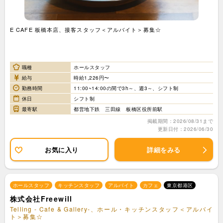
E CAFE 板橋本店、接客スタッフ＜アルバイト＞募集☆
職種
ホールスタッフ
給与
時給1,226円〜
勤務時間
11:00~14:00の間で3h～、週3～、シフト制
休日
シフト制
最寄駅
都営地下鉄 三田線 板橋区役所前駅
掲載期間：2026/08/31まで
更新日付：2026/06/30
お気に入り
詳細をみる
ホールスタッフ
キッチンスタッフ
アルバイト
カフェ
東京都港区
株式会社Freewill
Telling - Cafe & Gallery-、ホール・キッチンスタッフ＜アルバイ
ト＞募集☆