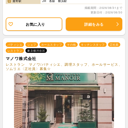
最寄駅
JR 各線 横浜駅
掲載期間：2026/08/31まで
更新日付：2026/06/30
お気に入り
詳細をみる
パティシエ
シェフ
ホールスタッフ
その他
キッチンスタッフ
正社員
レストラン
東京都渋谷区
マノワ株式会社
レストラン マノワ/パティシエ、調理スタッフ、ホールサービス、
ソムリエ〈正社員〉募集☆