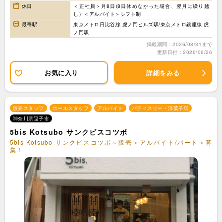
休日
＜正社員＞月8日(8日休めなかった場合、翌月に繰り越
し）＜アルバイト＞シフト制
最寄駅
東京メトロ日比谷線 虎ノ門ヒルズ駅/東京メトロ銀座線 虎
ノ門駅
掲載期間：2026/08/31まで
更新日付：2026/06/26
お気に入り
詳細をみる
販売スタッフ
ホールスタッフ
アルバイト
パティスリー・洋菓子店
神奈川県逗子市
5bis Kotsubo サンクビスコツボ
5bis Kotsubo サンクビスコツボ～販売＜アルバイト/パート＞募
集！