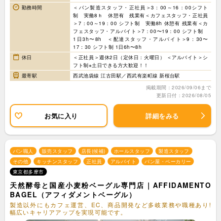
勤務時間
＜パン製造スタッフ・正社員＞3：00～16：00シフト
制 実働8ｈ 休憩有 残業有＜カフェスタッフ・正社員
＞7：00～19：00 シフト制 実働8h 休憩有 残業有＜カ
フェスタッフ・アルバイト＞7：00〜19：00 シフト制
1日3h〜8h ＜配達スタッフ・アルバイト＞9：30〜
17：30 シフト制 1日6h〜8h
休日
＜正社員＞週休2日（定休日：火曜日） ＜アルバイト＞シ
フト制※土日できる方大歓迎！！
最寄駅
西武池袋線 江古田駅／西武有楽町線 新桜台駅
掲載期間：2026/09/06まで
更新日付：2026/08/05
お気に入り
詳細をみる
パン職人
販売スタッフ
店長(候補)
ホールスタッフ
製造スタッフ
その他
キッチンスタッフ
正社員
アルバイト
パン屋・ベーカリー
東京都多摩市
天然酵母と国産小麦粉ベーグル専門店｜AFFIDAMENTO
BAGEL（アフィダメントベーグル）
製造以外にもカフェ運営、EC、商品開発など多岐業務や職種あり!
幅広いキャリアアップを実現可能です。