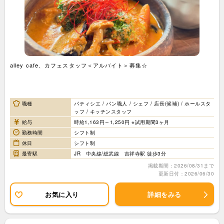
alley cafe、カフェスタッフ＜アルバイト＞募集☆
職種
パティシエ / パン職人 / シェフ / 店長(候補) / ホールスタ
ッフ / キッチンスタッフ
給与
時給1,163円～1,250円 ※試用期間3ヶ月
勤務時間
シフト制
休日
シフト制
最寄駅
JR 中央線/総武線 吉祥寺駅 徒歩3分
掲載期間：2026/08/31まで
更新日付：2026/06/30
お気に入り
詳細をみる