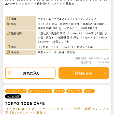
エ/サービススタッフ＜正社員/アルバイト＞募集☆
職種
パティシエ / ホールスタッフ / キッチンスタッフ
給与
〈正社員〉給与：月給220,000円〜[基本給160,000円＋
残業手当60,000円] ＜アルバイト＞時給1300円
勤務時間
〈正社員〉勤務時間帯：7：00～23：00の間で希望シフ
ト制（実働8-10時間/休憩1時間）〈アルバイト〉7:00〜
23:00の中で希望シフト制
休日
〈正社員〉月8日〈アルバイト〉希望シフト制
最寄駅
東京メトロ 日比谷線 広尾駅
掲載期間：2026/08/31まで
更新日付：2026/06/26
お気に入り
詳細をみる
ホールスタッフ
キッチンスタッフ
正社員
アルバイト
カフェ
東京都港区
TOKYO NODE CAFE
TOKYO NODE CAFE～ホールスタッフ＜正社員＞調理スタッフ＜
正社員/アルバイト＞募集！