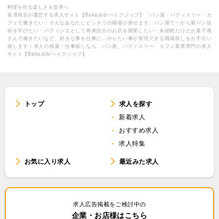
料理を作る楽しさを世界へ
富澤商店が運営する求人サイト【BakaJob/ベイクジョブ】「パン屋・パティスリー・カ
フェで働きたい！そんなあなたにピッタリの職場が探せます」パン屋で一から製パン技
術を学びたい・パティシエとして将来自分のお店を開業したい・未経験だけどお菓子屋
さんで働きたいなど、好きな事を仕事に…やりたい事が実現できる職場探しをお手伝い
致します！求人の検索・仕事探しなら、パン屋、パティスリー、カフェ業界専門の求人
サイト【BakaJob/ベイクジョブ】
トップ
求人を探す
新着求人
おすすめ求人
求人特集
お気に入り求人
最近みた求人
求人広告掲載をご検討中の
企業・お店様はこちら