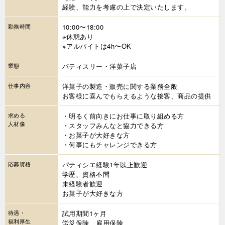
経験、能力を考慮の上で決定いたします。
勤務時間
10:00〜18:00
※休憩あり
※アルバイトは4h〜OK
業態
パティスリー・洋菓子店
仕事内容
洋菓子の製造・販売に関する業務全般
お客様に喜んでもらえるような接客、商品の提供
求める
・明るく前向きにお仕事に取り組める方
人材像
・スタッフみんなと協力できる方
・お菓子が大好きな方
・何事にもチャレンジできる方
応募資格
パティシエ経験1年以上歓迎
学歴、資格不問
未経験者歓迎
お菓子が大好きな方
待遇・
試用期間1ヶ月
福利厚生
労災保険、雇用保険