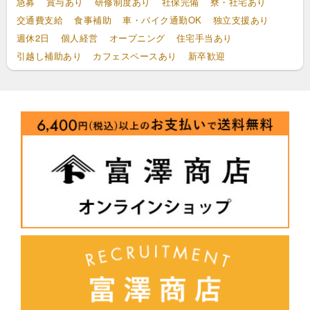
急募
賞与あり
研修制度あり
社保完備
寮・社宅あり
交通費支給
食事補助
車・バイク通勤OK
独立支援あり
週休2日
個人経営
オープニング
住宅手当あり
引越し補助あり
カフェスペースあり
新卒歓迎