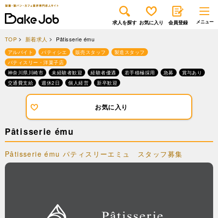
求人を探す
お気に入り
会員登録
TOP
新着求人
Pâtisserie ému
アルバイト
パティシエ
販売スタッフ
製造スタッフ
パティスリー・洋菓子店
神奈川県川崎市
未経験者歓迎
経験者優遇
若手積極採用
急募
賞与あり
交通費支給
週休2日
個人経営
新卒歓迎
お気に入り
Pâtisserie ému
Pâtisserie ému パティスリーエミュ スタッフ募集