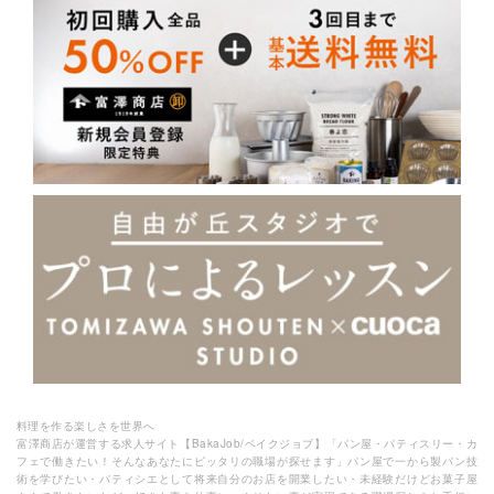
料理を作る楽しさを世界へ
富澤商店が運営する求人サイト【BakaJob/ベイクジョブ】「パン屋・パティスリー・カ
フェで働きたい！そんなあなたにピッタリの職場が探せます」パン屋で一から製パン技
術を学びたい・パティシエとして将来自分のお店を開業したい・未経験だけどお菓子屋