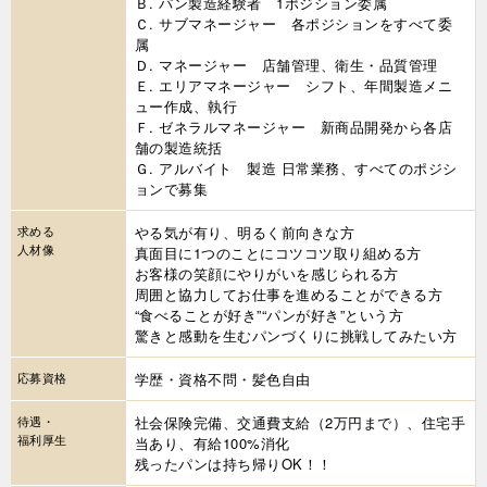
Ｂ. パン製造経験者 1ポジション委属
Ｃ. サブマネージャー 各ポジションをすべて委
属
Ｄ. マネージャー 店舗管理、衛生・品質管理
Ｅ. エリアマネージャー シフト、年間製造メニ
ュー作成、執行
Ｆ. ゼネラルマネージャー 新商品開発から各店
舗の製造統括
Ｇ. アルバイト 製造 日常業務、すべてのポジシ
ョンで募集
求める
やる気が有り、明るく前向きな方
人材像
真面目に1つのことにコツコツ取り組める方
お客様の笑顔にやりがいを感じられる方
周囲と協力してお仕事を進めることができる方
“食べることが好き”“パンが好き”という方
驚きと感動を生むパンづくりに挑戦してみたい方
応募資格
学歴・資格不問・髪色自由
待遇・
社会保険完備、交通費支給（2万円まで）、住宅手
福利厚生
当あり、有給100%消化
残ったパンは持ち帰りOK！！