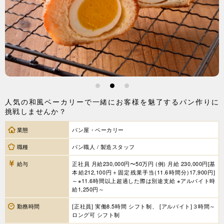
1
2
3
人気の和風ベーカリーで一緒にお客様を魅了するパン作りに
挑戦しませんか？
業態
パン屋・ベーカリー
職種
パン職人 / 製造スタッフ
給与
正社員 月給230,000円〜50万円 (例) 月給 230,000円[基
本給212,100円＋固定残業手当(11.6時間分)17,900円]
～※11.6時間以上超過した際は別途支給 ※アルバイト時
給1,250円～
勤務時間
[正社員] 実働8.5時間 シフト制、 [アルバイト]３時間～
ロング可 シフト制