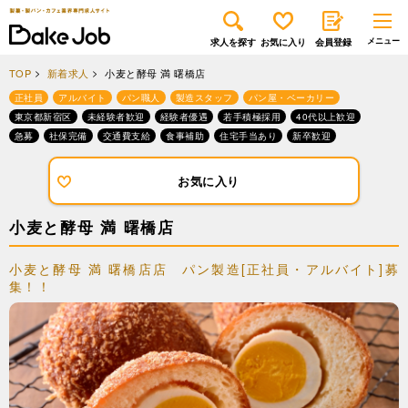
求人を探す
お気に入り
会員登録
TOP
新着求人
小麦と酵母 満 曙橋店
正社員
アルバイト
パン職人
製造スタッフ
パン屋・ベーカリー
東京都新宿区
未経験者歓迎
経験者優遇
若手積極採用
40代以上歓迎
急募
社保完備
交通費支給
食事補助
住宅手当あり
新卒歓迎
お気に入り
小麦と酵母 満 曙橋店
小麦と酵母 満 曙橋店店 パン製造[正社員・アルバイト]募
集！！