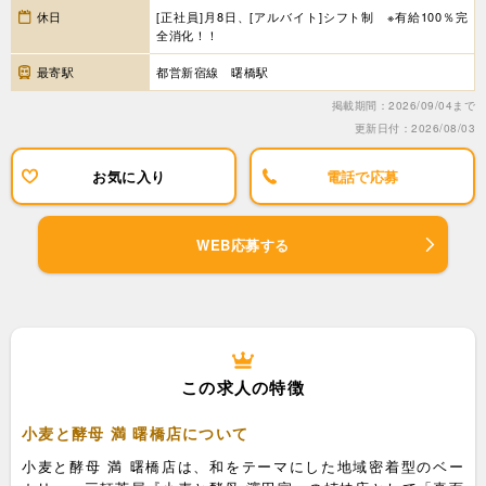
休日
[正社員]月8日、[アルバイト]シフト制 ※有給100％完
全消化！！
最寄駅
都営新宿線 曙橋駅
掲載期間：2026/09/04まで
更新日付：2026/08/03
お気に入り
電話で応募
WEB応募する
この求人の特徴
小麦と酵母 満 曙橋店について
小麦と酵母 満 曙橋店は、和をテーマにした地域密着型のベー