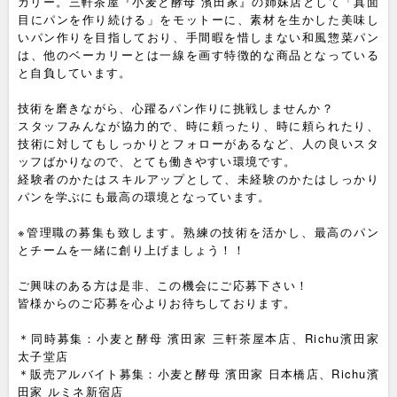
カリー。三軒茶屋『小麦と酵母 濱田家』の姉妹店として「真面
目にパンを作り続ける」をモットーに、素材を生かした美味し
いパン作りを目指しており、手間暇を惜しまない和風惣菜パン
は、他のベーカリーとは一線を画す特徴的な商品となっている
と自負しています。
技術を磨きながら、心躍るパン作りに挑戦しませんか？
スタッフみんなが協力的で、時に頼ったり、時に頼られたり、
技術に対してもしっかりとフォローがあるなど、人の良いスタ
ッフばかりなので、とても働きやすい環境です。
経験者のかたはスキルアップとして、未経験のかたはしっかり
パンを学ぶにも最高の環境となっています。
※管理職の募集も致します。熟練の技術を活かし、最高のパン
とチームを一緒に創り上げましょう！！
ご興味のある方は是非、この機会にご応募下さい！
皆様からのご応募を心よりお待ちしております。
＊同時募集：小麦と酵母 濱田家 三軒茶屋本店、Richu濱田家
太子堂店
＊販売アルバイト募集：小麦と酵母 濱田家 日本橋店、Richu濱
田家 ルミネ新宿店