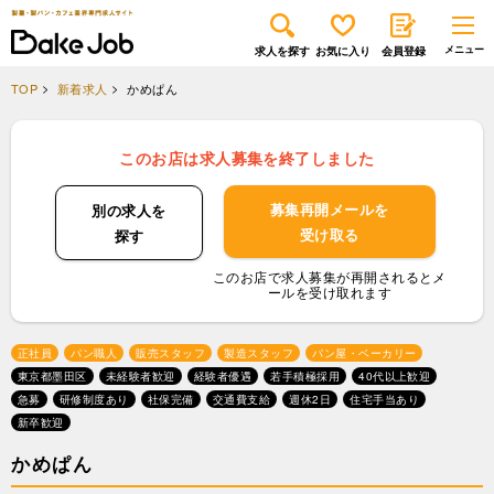
求人を探す
お気に入り
会員登録
TOP
新着求人
かめぱん
このお店は求人募集を終了しました
募集再開メールを
別の求人を
受け取る
探す
このお店で求人募集が再開されるとメ
ールを受け取れます
正社員
パン職人
販売スタッフ
製造スタッフ
パン屋・ベーカリー
東京都墨田区
未経験者歓迎
経験者優遇
若手積極採用
40代以上歓迎
急募
研修制度あり
社保完備
交通費支給
週休2日
住宅手当あり
新卒歓迎
かめぱん