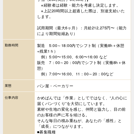
※経験者は経験・能力を考慮し決定します。
※上記20時間以上超過した際は、別途支給いた
します。
試用期間（最大6ヶ月）：月給212,275円〜（能力
により期間短縮あり）
勤務時間
製造 5:00～18:00内でシフト制（実働8h＋休憩
+残業1ｈ）
例）5:00〜15:00、6:00〜16:00 など
販売 7：00～20：00内でシフト制（実働8h＋休
憩）
例）7:00〜16:00、11：00～20：00など
業態
パン屋・ベーカリー
仕事内容
かめぱんでは「作業」としてではなく、“人の心に
届くパンづくり”を大切にしています。
素材や生地の変化を感じ、仲間と協力し、目の前
のお客様の声に耳を傾ける。
そんな毎日の積み重ねが、あなたの「感性」と
「成長」につながります。
■募集職種