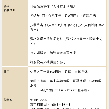
待遇・
社会保険完備（入社時より加入）
福利厚生
昇給年1回／住宅手当（月2万円）／役職手当
扶養手当（1人目〜2人目 各1万円／3人目以降 各2
万円）
資格取得支援制度あり（製パン技能士・販売士 な
ど）
技術講習会・勉強会参加費支援
制服貸与／社員割引あり
休日
休日／完全週休2日制（月曜・火曜定休）
休暇／有給、年末年始休暇、夏季休暇、GW休暇
あり
※社員旅行年1回（2025年北海道）
勤務地
〒131-0033
東京都墨田区向島3－39－8
（配属先は立花店墨田区立花2－1－11もありま