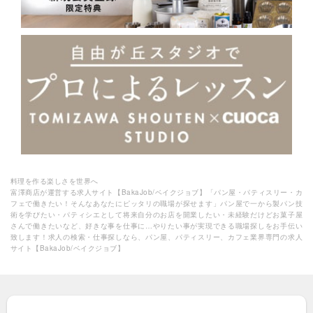
料理を作る楽しさを世界へ
富澤商店が運営する求人サイト【BakaJob/ベイクジョブ】「パン屋・パティスリー・カ
フェで働きたい！そんなあなたにピッタリの職場が探せます」パン屋で一から製パン技
術を学びたい・パティシエとして将来自分のお店を開業したい・未経験だけどお菓子屋
さんで働きたいなど、好きな事を仕事に…やりたい事が実現できる職場探しをお手伝い
致します！求人の検索・仕事探しなら、パン屋、パティスリー、カフェ業界専門の求人
サイト【BakaJob/ベイクジョブ】