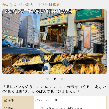
かめぱん パン職人 【正社員募集】
1
2
3
「共にパンを焼き、共に成長し、共に未来をつくる」 あなた
の“働く理由”を、かめぱんで見つけませんか？
業態
パン屋・ベーカリー
職種
パン職人 / 販売スタッフ / 製造スタッフ