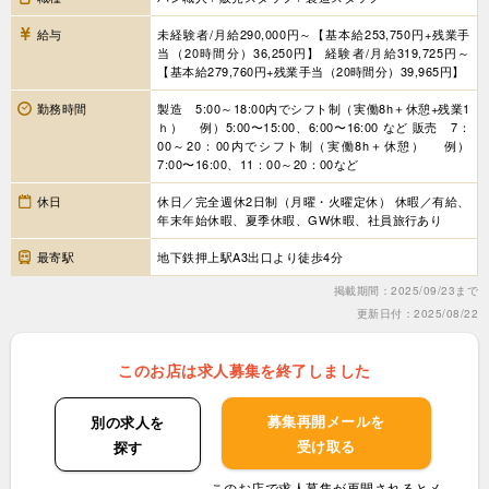
給与
未経験者/月給290,000円～【基本給253,750円+残業手
当（20時間分）36,250円】 経験者/月給319,725円～
【基本給279,760円+残業手当（20時間分）39,965円】
勤務時間
製造 5:00～18:00内でシフト制（実働8h＋休憩+残業1
ｈ） 例）5:00〜15:00、6:00〜16:00 など 販売 7：
00～20：00内でシフト制（実働8h＋休憩） 例）
7:00〜16:00、11：00～20：00など
休日
休日／完全週休2日制（月曜・火曜定休） 休暇／有給、
年末年始休暇、夏季休暇、GW休暇、社員旅行あり
最寄駅
地下鉄押上駅A3出口より徒歩4分
掲載期間：2025/09/23まで
更新日付：2025/08/22
このお店は求人募集を終了しました
募集再開メールを
別の求人を
受け取る
探す
このお店で求人募集が再開されるとメ