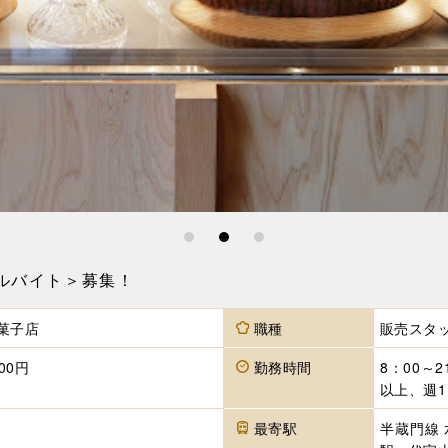
1
2
3
ルバイト＞募集！
菓子店
職種
販売スタッ
00円
勤務時間
8：00～
以上、週1
最寄駅
半蔵門線