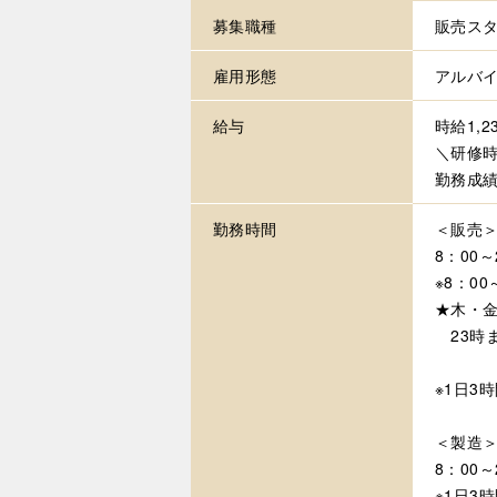
募集職種
販売スタ
雇用形態
アルバ
給与
時給1,2
＼研修時
勤務成績
勤務時間
＜販売
8：00
※8：0
★木・
23時
※1日3
＜製造
8：00
※1日3