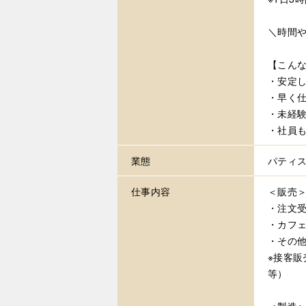
＼時間
【こん
・安定し
・早く仕
・未経
・社員
業態
パティ
仕事内容
＜販売
・注文
・カフ
・その
※接客
等）
＜製造