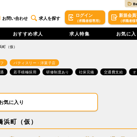
B
ログイン
新規
会員
お問い合わせ
求人を探す
（求職者様専用）
（求職者様
おすすめ求人
求人特集
お気に入
橋浜町（仮）
フ
パティスリー・洋菓子店
遇
若手積極採用
研修制度あり
社保完備
交通費支給
オ
お気に入り
本橋浜町（仮）