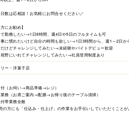
や日数は応相談！お気軽にお問合せください／
な方にお勧め】
て勤務したい→1日8時間、週4日や5日のフルタイムも可
事に慣れたいけど自分の時間も欲しい→1日3時間から、週1～2日か
験だけどチャレンジしてみたい→未経験やバイトデビュー歓迎
も視野にいれてチャレンジしてみたい→社員登用制度あり
スリー・洋菓子店
＞
受付（お伺い→商品準備→レジ）
ェ業務（お席ご案内→配膳→お帰り後のテーブル清掃）
他付帯業務全般
販売の方にも「仕込み・仕上げ」の作業をお手伝いしていただくことが
＞