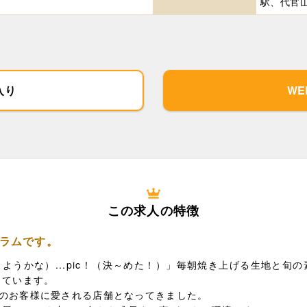
駅、代官
入り
W
この求人の特徴
ラムです。
れにしようかな）...pic！（決～めた！）」毎朝焼き上げる生地と
しています。
沢山のお客様に愛される店舗となってきました。