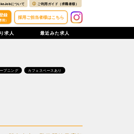
akeJobについて
ご利用ガイド（求職者様）
登録
採用ご担当者様はこちら
専用）
り求人
最近みた求人
ープニング
カフェスペースあり