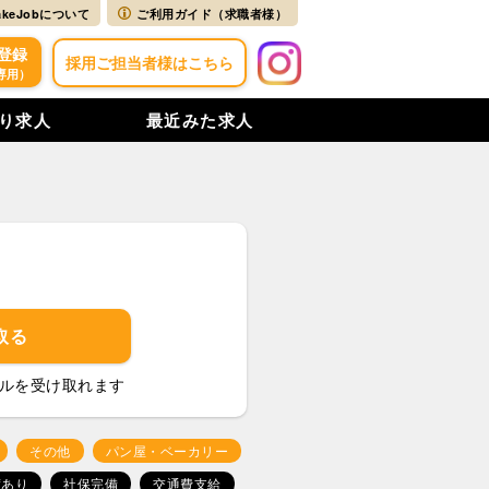
akeJobについて
ご利用ガイド（求職者様）
登録
採用ご担当者様はこちら
専用）
り求人
最近みた求人
取る
ルを受け取れます
その他
パン屋・ベーカリー
度あり
社保完備
交通費支給