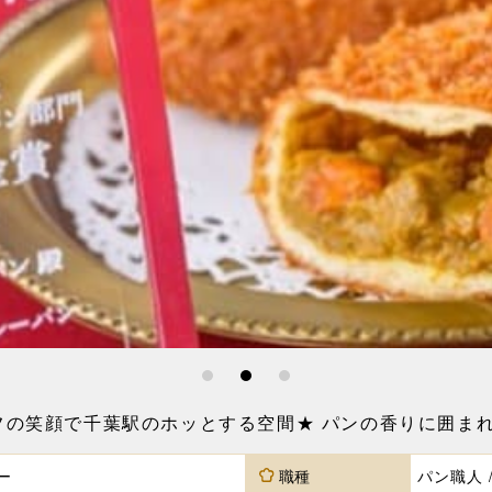
1
2
3
フの笑顔で千葉駅のホッとする空間★ パンの香りに囲ま
ー
職種
パン職人 /