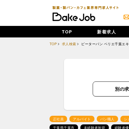
TOP
新着求人
TOP
求人検索
ピーターパン ペリエ千葉エ
別の
正社員
アルバイト
パン職人
シ
千葉県千葉市
未経験者歓迎
経験者優