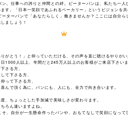
パン。仕事への誇りと仲間との絆。ピーターパンは、私たち一人
います。「日本一笑顔であふれるベーカリー」というビジョンを共
ピーターパンで「あなたらしく」働きませんか？ここには自分ら
話しましょう！
ありがとう！」と仰っていただける、その声を直に聴けるやりが
日1000人以上、年間だと245万人以上のお客様がご来店下さい
下さる方、
して下さる方、
仰って下さる方、
に喜んで頂く為に、パンにも、人にも、全力で向き合います。
湿度、ちょっとした手加減で美味しさが変わります。
もちろん違いますよね。
こそ、自分が一生懸命作ったパンや、おもてなしで笑顔になって