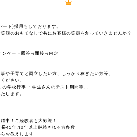
パート)採用もしております。
や笑顔のおもてなしで共にお客様の笑顔を創っていきませんか？
アンケート回答→面接→内定
家事や子育てと両立したい方、しっかり稼ぎたい方等、
談ください。
まの学校行事 ・学生さんのテスト期間等…
いたします。
。
活躍中！ご経験者も大歓迎！
最長45年,10年以上継続される方多数
からお教えします