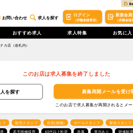
B
ログイン
新規
会員
お問い合わせ
求人を探す
（求職者様専用）
（求職者様
おすすめ求人
求人特集
お気に入
キナカ店（改札内）
このお店は求人募集を終了しました
募集再開メールを
受け
求人を
探す
このお店で求人募集が再開されるとメー
ェフ
販売スタッフ
店長(候補)
ホールスタッフ
製造スタッフ
遇
若手積極採用
40代以上歓迎
急募
賞与あり
研修制