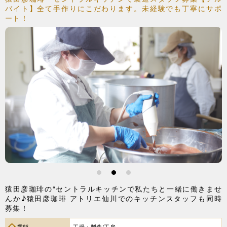
バイト】全て手作りにこだわります。未経験でも丁寧にサポ
ート！
1
2
3
猿田彦珈琲の“セントラルキッチンで私たちと一緒に働きませ
んか♪猿田彦珈琲 アトリエ仙川でのキッチンスタッフも同時
募集！
業態
工場・製造/工房