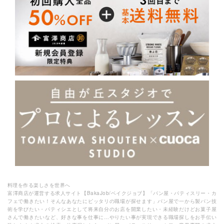
料理を作る楽しさを世界へ
富澤商店が運営する求人サイト【BakaJob/ベイクジョブ】「パン屋・パティスリー・カ
フェで働きたい！そんなあなたにピッタリの職場が探せます」パン屋で一から製パン技
術を学びたい・パティシエとして将来自分のお店を開業したい・未経験だけどお菓子屋
さんで働きたいなど、好きな事を仕事に…やりたい事が実現できる職場探しをお手伝い