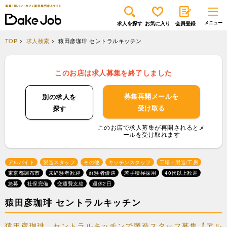
求人を探す
お気に入り
会員登録
TOP
求人検索
猿田彦珈琲 セントラルキッチン
このお店は求人募集を終了しました
募集再開メールを
別の求人を
受け取る
探す
このお店で求人募集が再開されるとメ
ールを受け取れます
アルバイト
製造スタッフ
その他
キッチンスタッフ
工場・製造/工房
東京都調布市
未経験者歓迎
経験者優遇
若手積極採用
40代以上歓迎
急募
社保完備
交通費支給
週休2日
猿田彦珈琲 セントラルキッチン
猿田彦珈琲 セントラルキッチンで製造スタッフ募集【アル