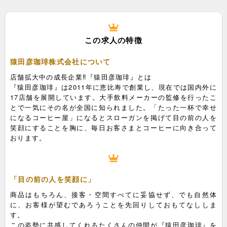
この求人の特徴
猿田彦珈琲株式会社について
店舗拡大中の成長企業‼『猿田彦珈琲』とは
『猿田彦珈琲』は2011年に恵比寿で創業し、現在では国内外に
17店舗を展開しています。大手飲料メーカーの監修を行ったこ
とで一気にその名が全国に知られました。「たった一杯で幸せ
になるコーヒー屋」になるとスローガンを掲げて目の前の人を
笑顔にすることを胸に、毎日お客さまとコーヒーに向き合って
おります。
「目の前の人を笑顔に」
商品はもちろん、接客・空間すべてに妥協せず、でも自然体
に、お客様が望むであろうことを先回りしておもてなししま
す。
この姿勢に共感してくれるたくさんの仲間が『猿田彦珈琲』を