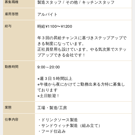
募集職種
製造スタッフ / その他 / キッチンスタッフ
雇用形態
アルバイト
給与
時給¥1100〜¥1200
年３回の昇給チャンスに基づきステップアップで
きる制度になっています。
正社員登用も設けています。やる気次第でステッ
プアップできる会社です！
勤務時間
9:00～20:00
※週３日５時間以上
※午後から夜にかけてご勤務出来る方特に募集し
ております
※土日歓迎！
業態
工場・製造/工房
仕事内容
・ドリンクソース製造
・サンドウィッチ製造（組み立て）
・フード仕込み