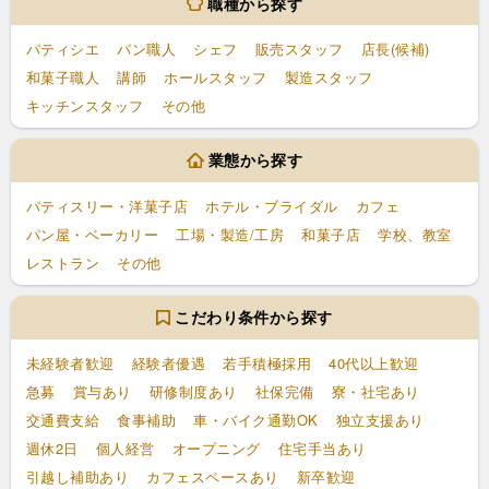
職種から探す
パティシエ
パン職人
シェフ
販売スタッフ
店長(候補)
和菓子職人
講師
ホールスタッフ
製造スタッフ
キッチンスタッフ
その他
業態から探す
パティスリー・洋菓子店
ホテル・ブライダル
カフェ
パン屋・ベーカリー
工場・製造/工房
和菓子店
学校、教室
レストラン
その他
こだわり条件から探す
未経験者歓迎
経験者優遇
若手積極採用
40代以上歓迎
急募
賞与あり
研修制度あり
社保完備
寮・社宅あり
交通費支給
食事補助
車・バイク通勤OK
独立支援あり
週休2日
個人経営
オープニング
住宅手当あり
引越し補助あり
カフェスペースあり
新卒歓迎