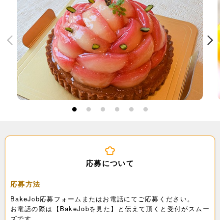
1
2
3
4
5
6
応募について
応募方法
BakeJob応募フォームまたはお電話にてご応募ください。
お電話の際は【BakeJobを見た】と伝えて頂くと受付がスムー
ズです。