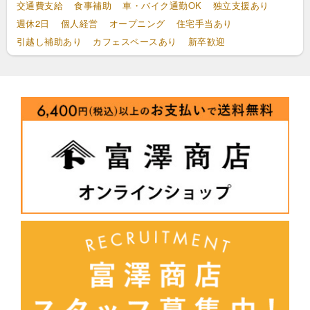
交通費支給
食事補助
車・バイク通勤OK
独立支援あり
週休2日
個人経営
オープニング
住宅手当あり
引越し補助あり
カフェスペースあり
新卒歓迎