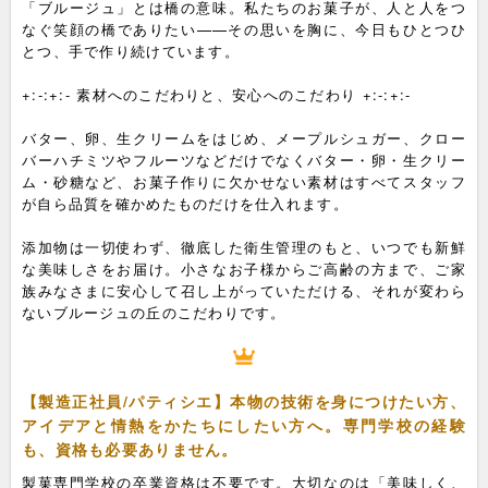
「ブルージュ」とは橋の意味。私たちのお菓子が、人と人をつ
なぐ笑顔の橋でありたい——その思いを胸に、今日もひとつひ
とつ、手で作り続けています。
+:-:+:- 素材へのこだわりと、安心へのこだわり +:-:+:-
バター、卵、生クリームをはじめ、メープルシュガー、クロー
バーハチミツやフルーツなどだけでなくバター・卵・生クリー
ム・砂糖など、お菓子作りに欠かせない素材はすべてスタッフ
が自ら品質を確かめたものだけを仕入れます。
添加物は一切使わず、徹底した衛生管理のもと、いつでも新鮮
な美味しさをお届け。小さなお子様からご高齢の方まで、ご家
族みなさまに安心して召し上がっていただける、それが変わら
ないブルージュの丘のこだわりです。
【製造正社員/パティシエ】本物の技術を身につけたい方、
アイデアと情熱をかたちにしたい方へ。専門学校の経験
も、資格も必要ありません。
製菓専門学校の卒業資格は不要です。大切なのは「美味しく、