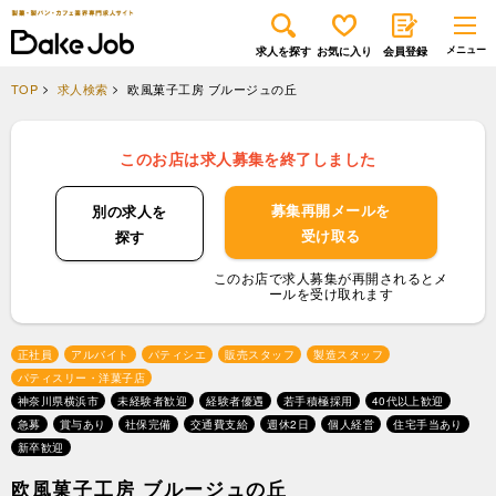
求人を探す
お気に入り
会員登録
TOP
求人検索
欧風菓子工房 ブルージュの丘
このお店は求人募集を終了しました
募集再開メールを
別の求人を
受け取る
探す
このお店で求人募集が再開されるとメ
ールを受け取れます
正社員
アルバイト
パティシエ
販売スタッフ
製造スタッフ
パティスリー・洋菓子店
神奈川県横浜市
未経験者歓迎
経験者優遇
若手積極採用
40代以上歓迎
急募
賞与あり
社保完備
交通費支給
週休2日
個人経営
住宅手当あり
新卒歓迎
欧風菓子工房 ブルージュの丘