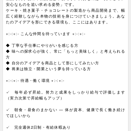
安心なものを追い求める姿勢」です。
ケーキ・焼き菓子・チョコレートの製造から商品開発まで、幅
広く経験しながら本物の技術を身につけていきましょう。あな
たのアイデアを形にできる環境も、ここにはあります。
+:-:+:- こんな仲間を待っています +:-:+:-
◆ 丁寧な手仕事にやりがいを感じる方
◆ 味への探求心が強く、常に「もっと美味しく」と考えられる
方
◆ 自分のアイデアを商品として形にしてみたい方
◆ 将来は独立・開業という夢を持っている方
+:-:+:- 待遇・働く環境 +:-:+:-
✓ 毎年必ず昇給。努力と成果をしっかり給与で評価します
（実力次第で昇給幅もアップ）
✓ 朝食・昼食のまかない — 体が資本、健康で長く働き続け
てほしいから
✓ 完全週休2日制・有給休暇あり