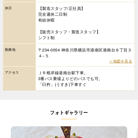
休日
【製造スタッフ/正社員】
完全週休二日制
有給休暇
【販売スタッフ・製造スタッフ】
シフト制
勤務地
〒234-0054 神奈川県横浜市港南区港南台８丁目３
４−５
＞地図を見る
アクセス
ＪＲ根岸線港南台駅下車。
3番バス乗場よりどのバスでも可。
「臼杵」(うすき)下車すぐ
フォトギャラリー