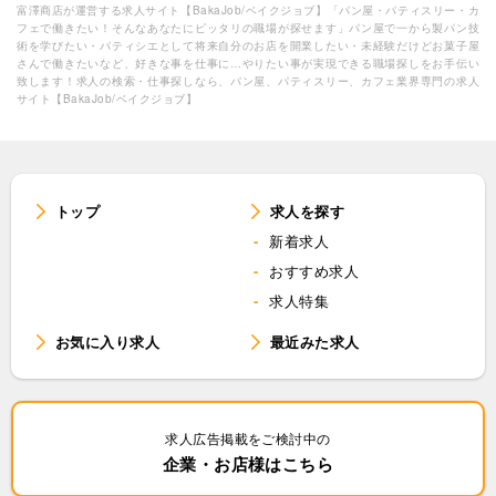
富澤商店が運営する求人サイト【BakaJob/ベイクジョブ】「パン屋・パティスリー・カ
フェで働きたい！そんなあなたにピッタリの職場が探せます」パン屋で一から製パン技
術を学びたい・パティシエとして将来自分のお店を開業したい・未経験だけどお菓子屋
さんで働きたいなど、好きな事を仕事に…やりたい事が実現できる職場探しをお手伝い
致します！求人の検索・仕事探しなら、パン屋、パティスリー、カフェ業界専門の求人
サイト【BakaJob/ベイクジョブ】
トップ
求人を探す
新着求人
おすすめ求人
求人特集
お気に入り求人
最近みた求人
求人広告掲載をご検討中の
企業・お店様はこちら