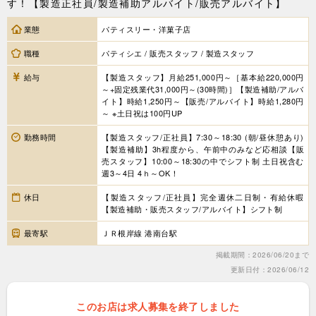
す！【製造正社員/製造補助アルバイト/販売アルバイト】
業態
パティスリー・洋菓子店
職種
パティシエ / 販売スタッフ / 製造スタッフ
給与
【製造スタッフ】月給251,000円～［基本給220,000円
～+固定残業代31,000円～(30時間)］【製造補助/アルバ
イト】時給1,250円～【販売/アルバイト】時給1,280円
～ ※土日祝は100円UP
勤務時間
【製造スタッフ/正社員】7:30～18:30 (朝/昼休憩あり)
【製造補助】3h程度から、午前中のみなど応相談【販
売スタッフ】10:00～18:30の中でシフト制 土日祝含む
週3～4日 4ｈ～OK！
休日
【製造スタッフ/正社員】完全週休二日制・有給休暇
【製造補助・販売スタッフ/アルバイト】シフト制
最寄駅
ＪＲ根岸線 港南台駅
掲載期間：2026/06/20まで
更新日付：2026/06/12
このお店は求人募集を終了しました