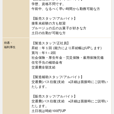
学歴、資格不問です。
午前中、なるべく早い時間から勤務可能な方
【販売スタッフ/アルバイト】
接客未経験の方も歓迎
ブルージュの丘のお菓子が好きな方
土日の出勤が可能な方
待遇・
【製造スタッフ/正社員】
福利厚生
昇給：年１回 (能力により昇給幅はUPします)
賞与：年1～2回
社会保険・厚生年金・労災保険・雇用保険完備
住宅手当の補助金有
交通費全額支給
【製造補助スタッフ/アルバイト】
交通費(バス往復)支給 ※詳細は面接時にご説明い
たします。
【販売スタッフ/アルバイト】
交通費(バス往復)支給 ※詳細は面接時にご説明い
たします。
土日祝は時給100円UP