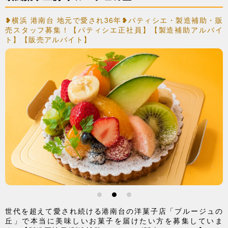
❥横浜 港南台 地元で愛され36年❥パティシエ・製造補助・販
売スタッフ募集！【パティシエ正社員】【製造補助アルバイ
ト】【販売アルバイト】
1
2
3
世代を超えて愛され続ける港南台の洋菓子店「ブルージュの
丘」で本当に美味しいお菓子を届けたい方を募集していま