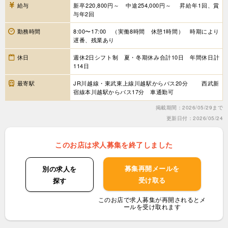
給与
新卒220,800円～ 中途254,000円～ 昇給年1回、賞
与年2回
勤務時間
8:00〜17:00 （実働8時間 休憩1時間） 時期により
遅番、残業あり
休日
週休2日シフト制 夏・冬期休み合計10日 年間休日計
114日
最寄駅
JR川越線・東武東上線川越駅からバス20分 西武新
宿線本川越駅からバス17分 車通勤可
掲載期間：2026/05/29まで
更新日付：2026/05/24
このお店は求人募集を終了しました
募集再開メールを
別の求人を
受け取る
探す
このお店で求人募集が再開されるとメ
ールを受け取れます