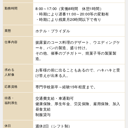
勤務時間
8:00～17:00（実働8時間 休憩1時間）
・時期により遅番11:00～20:00等の変動有
・時期により残業月20時間以下で有り
業態
ホテル・ブライダル
仕事内容
披露宴のコース料理のデザート、ウエディングケ
ーキ、パンの製造、盛り付け。
その他、催事のプチガトー、焼菓子等の製菓製
造。
求める
お客様の前に出ることもあるので、ハキハキと受
人材像
け答えが出来る人。
応募資格
専門学校新卒～経験15年程度まで。
待遇・
交通費支給・車通勤可
福利厚生
健康保険、厚生年金、労災保険、雇用保険、加入
昼食支給
制服貸与
休日
週休2日（シフト制）