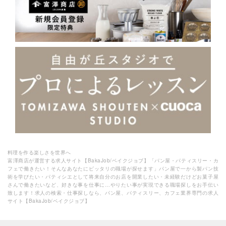
料理を作る楽しさを世界へ
富澤商店が運営する求人サイト【BakaJob/ベイクジョブ】「パン屋・パティスリー・カ
フェで働きたい！そんなあなたにピッタリの職場が探せます」パン屋で一から製パン技
術を学びたい・パティシエとして将来自分のお店を開業したい・未経験だけどお菓子屋
さんで働きたいなど、好きな事を仕事に…やりたい事が実現できる職場探しをお手伝い
致します！求人の検索・仕事探しなら、パン屋、パティスリー、カフェ業界専門の求人
サイト【BakaJob/ベイクジョブ】