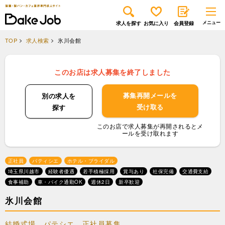
求人を探す
お気に入り
会員登録
TOP
求人検索
氷川会館
このお店は求人募集を終了しました
募集再開メールを
別の求人を
受け取る
探す
このお店で求人募集が再開されるとメ
ールを受け取れます
正社員
パティシエ
ホテル・ブライダル
埼玉県川越市
経験者優遇
若手積極採用
賞与あり
社保完備
交通費支給
食事補助
車・バイク通勤OK
週休2日
新卒歓迎
氷川会館
結婚式場 パテシエ 正社員募集