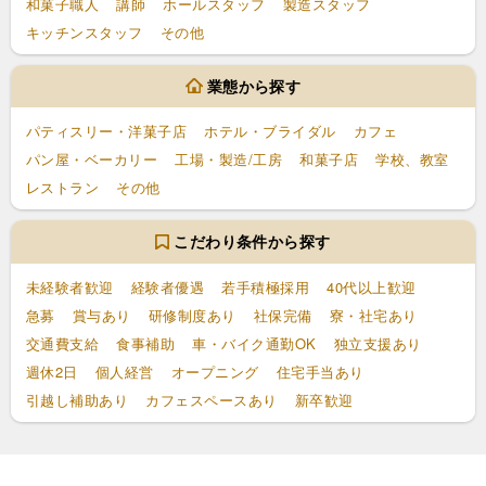
和菓子職人
講師
ホールスタッフ
製造スタッフ
キッチンスタッフ
その他
業態から探す
パティスリー・洋菓子店
ホテル・ブライダル
カフェ
パン屋・ベーカリー
工場・製造/工房
和菓子店
学校、教室
レストラン
その他
こだわり条件から探す
未経験者歓迎
経験者優遇
若手積極採用
40代以上歓迎
急募
賞与あり
研修制度あり
社保完備
寮・社宅あり
交通費支給
食事補助
車・バイク通勤OK
独立支援あり
週休2日
個人経営
オープニング
住宅手当あり
引越し補助あり
カフェスペースあり
新卒歓迎