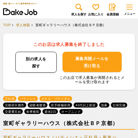
求人を探す
お気に入り
会員登録
TOP
求人検索
室町ギャラリーハウス（株式会社ＢＰ京都）
このお店は求人募集を終了しました
募集再開メールを
別の求人を
受け取る
探す
このお店で求人募集が再開されるとメ
ールを受け取れます
正社員
パティシエ
ホテル・ブライダル
京都府京都市
経験者優遇
若手積極採用
40代以上歓迎
急募
社保完備
交通費支給
食事補助
週休2日
オープニング
室町ギャラリーハウス（株式会社ＢＰ京都）
室町ギャラリーハウス／パティシエ＜正社員＞募集☆