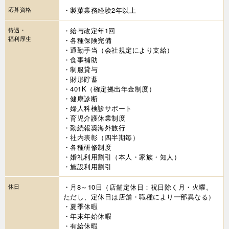
応募資格
・製菓業務経験2年以上
待遇・
・給与改定年1回
福利厚生
・各種保険完備
・通勤手当（会社規定により支給）
・食事補助
・制服貸与
・財形貯蓄
・401K（確定拠出年金制度）
・健康診断
・婦人科検診サポート
・育児介護休業制度
・勤続報奨海外旅行
・社内表彰（四半期毎）
・各種研修制度
・婚礼利用割引（本人・家族・知人）
・施設利用割引
休日
・月8～10日（店舗定休日：祝日除く月・火曜。
ただし、定休日は店舗・職種により一部異なる）
・夏季休暇
・年末年始休暇
・有給休暇