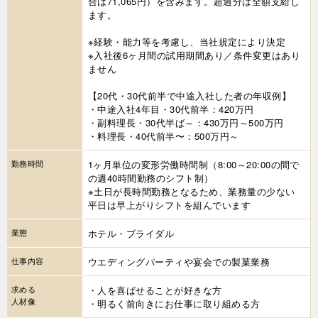
合は71,065円）を含みます。超過分は全額支給し
ます。
※経験・能力等を考慮し、当社規定により決定
※入社後6ヶ月間の試用期間あり／条件変更はあり
ません
【20代・30代前半で中途入社した者の年収例】
・中途入社4年目・30代前半：420万円
・副料理長・30代半ば～：430万円～500万円
・料理長・40代前半〜：500万円～
勤務時間
1ヶ月単位の変形労働時間制（8:00～20:00の間で
の週40時間勤務のシフト制）
※土日が長時間勤務となるため、業務量の少ない
平日は早上がりシフトを組んでいます
業態
ホテル・ブライダル
仕事内容
ウエディングパーティや宴会での製菓業務
求める
・人を喜ばせることが好きな方
人材像
・明るく前向きにお仕事に取り組める方