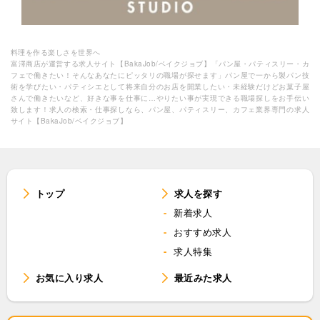
料理を作る楽しさを世界へ
富澤商店が運営する求人サイト【BakaJob/ベイクジョブ】「パン屋・パティスリー・カ
フェで働きたい！そんなあなたにピッタリの職場が探せます」パン屋で一から製パン技
術を学びたい・パティシエとして将来自分のお店を開業したい・未経験だけどお菓子屋
さんで働きたいなど、好きな事を仕事に…やりたい事が実現できる職場探しをお手伝い
致します！求人の検索・仕事探しなら、パン屋、パティスリー、カフェ業界専門の求人
サイト【BakaJob/ベイクジョブ】
トップ
求人を探す
新着求人
おすすめ求人
求人特集
お気に入り求人
最近みた求人