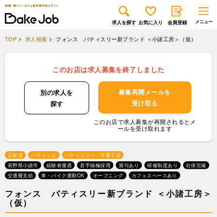
求人を探す
お気に入り
会員登録
TOP
求人検索
フォンス パティスリー新ブランド ＜小諸工房＞（仮）
このお店は求人募集を終了しました
募集再開メールを
別の求人を
受け取る
探す
このお店で求人募集が再開されるとメ
ールを受け取れます
正社員
パティシエ
パティスリー・洋菓子店
長野県小諸市
経験者優遇
若手積極採用
賞与あり
研修制度あり
社保完備
交通費支給
車・バイク通勤OK
オープニング
カフェスペースあり
フォンス パティスリー新ブランド ＜小諸工房＞
（仮）