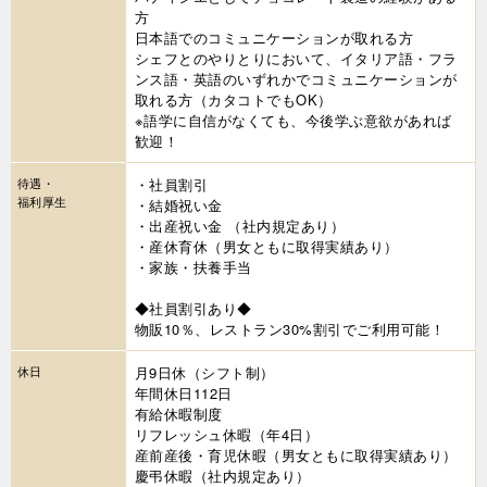
方
日本語でのコミュニケーションが取れる方
シェフとのやりとりにおいて、イタリア語・フラ
ンス語・英語のいずれかでコミュニケーションが
取れる方（カタコトでもOK）
※語学に自信がなくても、今後学ぶ意欲があれば
歓迎！
待遇・
・社員割引
福利厚生
・結婚祝い金
・出産祝い金 （社内規定あり）
・産休育休（男女ともに取得実績あり）
・家族・扶養手当
◆社員割引あり◆
物販10％、レストラン30%割引でご利用可能！
休日
月9日休（シフト制）
年間休日112日
有給休暇制度
リフレッシュ休暇（年4日）
産前産後・育児休暇（男女ともに取得実績あり）
慶弔休暇（社内規定あり）