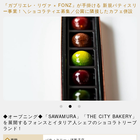
『ガブリエレ・リヴァ × FONZ』が手掛ける 新規パティスリ
ー事業！＼ショコラティエ募集／公園に隣接したカフェ併設
1
2
3
◆オープニング◆「SAWAMURA」「THE CITY BAKERY」
を展開するフォンスとイタリア人シェフのショコラトリーブ
ランド！
業態
パティスリー・洋菓子店