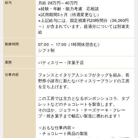
給与
月給 28万円～40万円
※経験・年齢・能力考慮 応相談
※試用期間3ヶ月（待遇変更なし）
※上記給与には、固定残業代20時間分（36,260円
～）が含まれています。超過分については別途支
給
勤務時間
07:00 ～ 17:00（1時間休憩含む）
シフト制
業態
パティスリー・洋菓子店
仕事内容
フォンスとイタリア人シェフがタッグを組み、長
野県小諸市に新たなパティスリーブランドの工房
を立ち上げます。
この工房では主力となるボンボンショコラ、タブ
レットなどのチョコレートを製造します。
そのほか、ジェラート・チーズケーキ・クレー
プ・焼き菓子まで幅広い製造に携われます！
＜おもな仕事内容＞
・チョコレート商品の製造