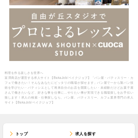
料理を作る楽しさを世界へ
富澤商店が運営する求人サイト【BakaJob/ベイクジョブ】「パン屋・パティスリー・カ
フェで働きたい！そんなあなたにピッタリの職場が探せます」パン屋で一から製パン技
術を学びたい・パティシエとして将来自分のお店を開業したい・未経験だけどお菓子屋
さんで働きたいなど、好きな事を仕事に…やりたい事が実現できる職場探しをお手伝い
致します！求人の検索・仕事探しなら、パン屋、パティスリー、カフェ業界専門の求人
サイト【BakaJob/ベイクジョブ】
トップ
求人を探す