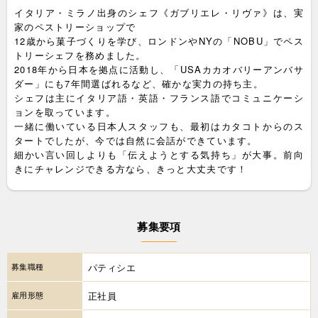
イタリア・ミラノ出身のシェフ《ガブリエレ・リヴァ》は、実
家のペストリーショップで
12歳から菓子づくりを学び、ロンドンやNYの「NOBU」でペス
トリーシェフを務めました。
2018年から日本を拠点に活動し、「USAカカオバリーアンバサ
ダー」にも7年間選ばれるなど、確かな実力の持ち主。
シェフは主にイタリア語・英語・フランス語でコミュニケーシ
ョンを取っています。
一緒に働いている日本人スタッフも、最初はカタコトからのス
タートでしたが、今では自然に会話ができています。
細かい言い回しよりも「伝えようとする気持ち」が大事。前向
きにチャレンジできる方なら、きっと大丈夫です！
募集要項
募集職種
パティシエ
雇用形態
正社員