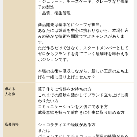
・ジェラート、チーズケーキ、クレープなど焼菓
子の製造
・品質、衛生管理
商品開発は基本的にシェフが担当。
あなたには製造を中心に携わりながら、本場仕込
みの確かな技術を間近で学ぶチャンスがありま
す。
ただ作るだけではなく、スタートメンバーとして
ゼロからブランドを育てていく醍醐味を味わえる
ポジションです。
本場の技術を吸収しながら、新しい工房の立ち上
げを一緒に盛り上げませんか？
求める
菓子作りに情熱をお持ちの方
人材像
これまでの経験を活かしてブランド立ち上げに携
わりたい方
コミュニケーションを大切にできる方
成長意欲を持って前向きに仕事に取り組める方
応募資格
ショコラティエの経験がある方
または
パティシエとしてチョコレート製造の経験がある