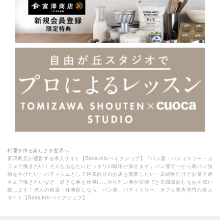
料理を作る楽しさを世界へ
富澤商店が運営する求人サイト【BakaJob/ベイクジョブ】「パン屋・パティスリー・カ
フェで働きたい！そんなあなたにピッタリの職場が探せます」パン屋で一から製パン技
術を学びたい・パティシエとして将来自分のお店を開業したい・未経験だけどお菓子屋
さんで働きたいなど、好きな事を仕事に…やりたい事が実現できる職場探しをお手伝い
致します！求人の検索・仕事探しなら、パン屋、パティスリー、カフェ業界専門の求人
サイト【BakaJob/ベイクジョブ】