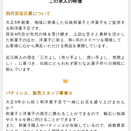
この求人の特徴
四代目近江屋について
大正5年創業、地域に密着した伝統和菓子と洋菓子をご提供す
る和洋菓子店です。
現在4代目が先代の味を受け継ぎ、上品な甘さと素材を活かし
た和菓子のほか、洋菓子に加え、和×洋のスイーツを開発して
お客様に心から満足いただける商品を展開しています。
近江商人の理念「三方よし（売り手よし、買い手よし、世間よ
し）」に基づき、伝統にとらわれず新たなお菓子作りの挑戦に
励んでいます。
パティシエ、販売スタッフ募集☆
大正5年から続く和洋菓子店で一緒にお店を盛り上げません
か？
和菓子と洋菓子の両方に携わることができるので、幅広い知識
やスキルを身に付けることができます。
また、和菓子職人やパティシエが在籍しているので、経験豊富
なスタッフからスキルを習得することができます。