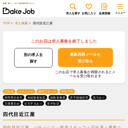
求人を探す
お気に入り
会員登録
TOP
求人検索
四代目近江屋
このお店は求人募集を終了しました
募集再開メールを
別の求人を
受け取る
探す
このお店で求人募集が再開されるとメ
ールを受け取れます
正社員
パティシエ
販売スタッフ
和菓子店
静岡県浜松市
未経験者歓迎
経験者優遇
若手積極採用
賞与あり
交通費支給
住宅手当あり
新卒歓迎
四代目近江屋
四代目近江屋、パティシエ・販売スタッフ＜正社員＞募集☆