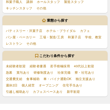
和菓子職人
講師
ホールスタッフ
製造スタッフ
キッチンスタッフ
その他
業態から探す
パティスリー・洋菓子店
ホテル・ブライダル
カフェ
パン屋・ベーカリー
工場・製造/工房
和菓子店
学校、教室
レストラン
その他
こだわり条件から探す
未経験者歓迎
経験者優遇
若手積極採用
40代以上歓迎
急募
賞与あり
研修制度あり
社保完備
寮・社宅あり
交通費支給
食事補助
車・バイク通勤OK
独立支援あり
週休2日
個人経営
オープニング
住宅手当あり
引越し補助あり
カフェスペースあり
新卒歓迎