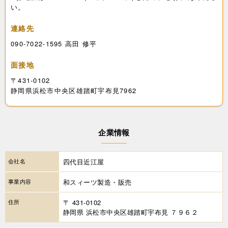
い。
連絡先
090-7022-1595 高田 修平
面接地
〒431-0102
静岡県浜松市中央区雄踏町宇布見7962
企業情報
会社名
四代目近江屋
事業内容
和スィーツ製造・販売
住所
〒 431-0102
静岡県 浜松市中央区雄踏町宇布見 ７９６２