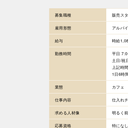
募集職種
販売スタ
雇用形態
アルバ
給与
時給1,0
勤務時間
平日 7:0
土日/祝日
上記時
1日6時
業態
カフェ
仕事内容
仕入れ
求める
人材像
明るく
応募資格
特にな