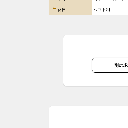
休日
シフト制
別の