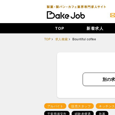
TOP
新着求人
TOP
求人検索
Bountiful coffee
別の
アルバイト
販売スタッフ
キッチンス
千葉県浦安市
経験者優遇
急募