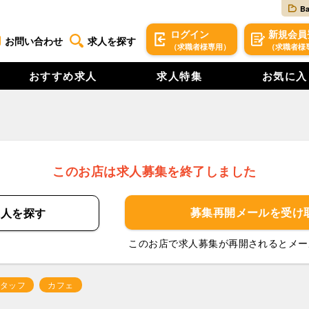
B
ログイン
新規
会員
お問い合わせ
求人を探す
（求職者様専用）
（求職者様
おすすめ求人
求人特集
お気に入
このお店は求人募集を終了しました
募集再開メールを
受け
求人を
探す
このお店で求人募集が再開されるとメー
タッフ
カフェ