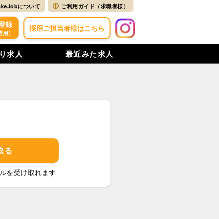
akeJobについて
ご利用ガイド（求職者様）
登録
採用ご担当者様はこちら
専用）
り求人
最近みた求人
取る
ルを受け取れます