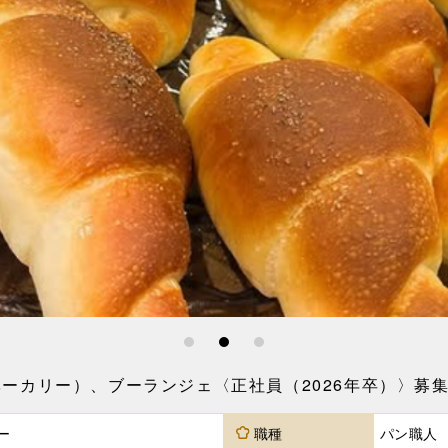
1
2
3
トーチ ベーカリー）、ブーランジェ〈正社員（2026年卒）〉募
ー
職種
パン職人