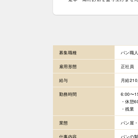
募集職種
パン職
雇用形態
正社員
給与
月給21
勤務時間
6:00〜
・休憩6
・残業 
業態
パン屋
仕事内容
パンの