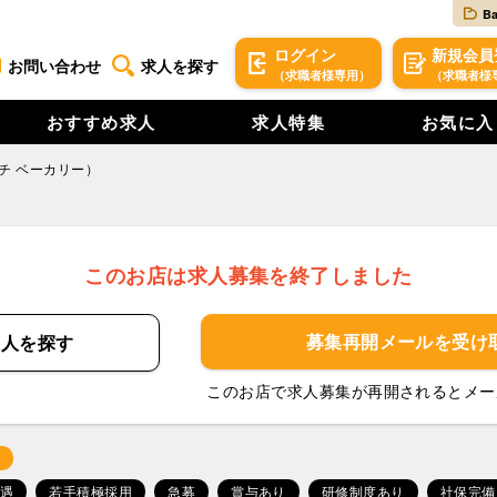
B
ログイン
新規
会員
お問い合わせ
求人を探す
（求職者様専用）
（求職者様
おすすめ求人
求人特集
お気に入
 トーチ ベーカリー）
このお店は求人募集を終了しました
募集再開メールを
受け
求人を
探す
このお店で求人募集が再開されるとメー
遇
若手積極採用
急募
賞与あり
研修制度あり
社保完備