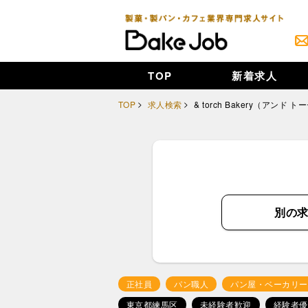
TOP
新着求人
TOP
求人検索
& torch Bakery（アンド
別の
正社員
パン職人
パン屋・ベーカリー
東京都練馬区
未経験者歓迎
経験者優