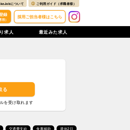
akeJobについて
ご利用ガイド（求職者様）
登録
採用ご担当者様はこちら
専用）
り求人
最近みた求人
取る
ルを受け取れます
交通費支給
食事補助
週休2日