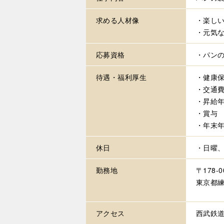
求める
人材像
・楽し
・元気
応募資格
・パン
待遇・
福利厚生
・健康
・交通費
・昇給年
・賞与
・年末
休日
・日曜
勤務地
〒178-0
東京都練
アクセス
西武鉄道