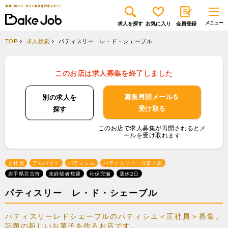
求人を探す
お気に入り
会員登録
TOP
求人検索
パティスリー レ・ド・シェーブル
このお店は求人募集を終了しました
募集再開メールを
別の求人を
受け取る
探す
このお店で求人募集が再開されるとメ
ールを受け取れます
正社員
アルバイト
パティシエ
パティスリー・洋菓子店
岩手県宮古市
未経験者歓迎
社保完備
週休2日
パティスリー レ・ド・シェーブル
パティスリーレドシェーブルのパティシエ＜正社員＞募集。
話題の新しいお菓子を作るお店です。