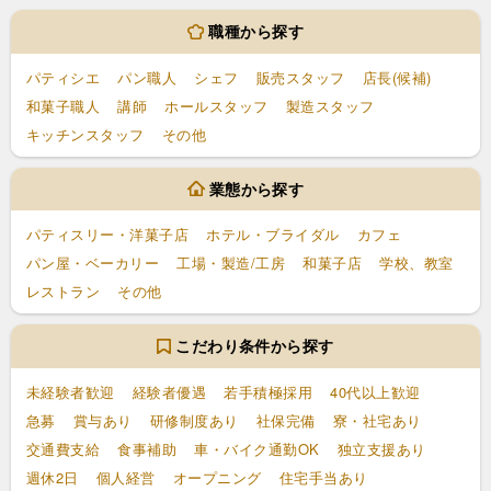
職種から探す
パティシエ
パン職人
シェフ
販売スタッフ
店長(候補)
和菓子職人
講師
ホールスタッフ
製造スタッフ
キッチンスタッフ
その他
業態から探す
パティスリー・洋菓子店
ホテル・ブライダル
カフェ
パン屋・ベーカリー
工場・製造/工房
和菓子店
学校、教室
レストラン
その他
こだわり条件から探す
未経験者歓迎
経験者優遇
若手積極採用
40代以上歓迎
急募
賞与あり
研修制度あり
社保完備
寮・社宅あり
交通費支給
食事補助
車・バイク通勤OK
独立支援あり
週休2日
個人経営
オープニング
住宅手当あり