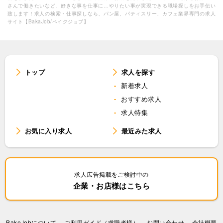
さんで働きたいなど、好きな事を仕事に…やりたい事が実現できる職場探しをお手伝い
致します！求人の検索・仕事探しなら、パン屋、パティスリー、カフェ業界専門の求人
サイト【BakaJob/ベイクジョブ】
トップ
求人を探す
新着求人
おすすめ求人
求人特集
お気に入り求人
最近みた求人
求人広告掲載をご検討中の
企業・お店様はこちら
BakeJobについて
ご利用ガイド（求職者様）
お問い合わせ
会社概要