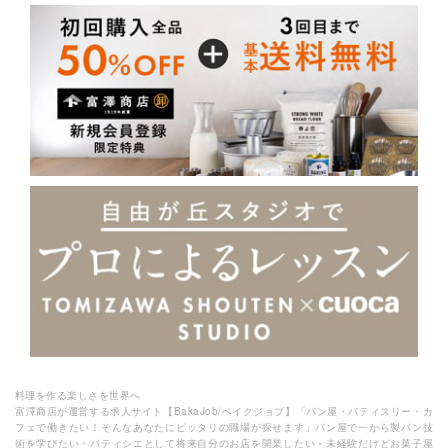
料理を作る楽しさを世界へ
富澤商店が運営する求人サイト【BakaJob/ベイクジョブ】「パン屋・パティスリー・カ
フェで働きたい！そんなあなたにピッタリの職場が探せます」パン屋で一から製パン技
術を学びたい・パティシエとして将来自分のお店を開業したい・未経験だけどお菓子屋