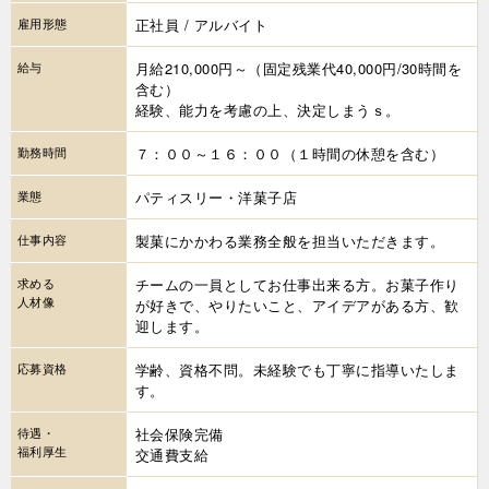
雇用形態
正社員 / アルバイト
給与
月給210,000円～（固定残業代40,000円/30時間を
含む）
経験、能力を考慮の上、決定しまうｓ。
勤務時間
７：００～１６：００（１時間の休憩を含む）
業態
パティスリー・洋菓子店
仕事内容
製菓にかかわる業務全般を担当いただきます。
求める
チームの一員としてお仕事出来る方。お菓子作り
人材像
が好きで、やりたいこと、アイデアがある方、歓
迎します。
応募資格
学齢、資格不問。未経験でも丁寧に指導いたしま
す。
待遇・
社会保険完備
福利厚生
交通費支給