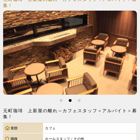
集！
1
2
3
元町珈琲 上新屋の離れ～カフェスタッフ＜アルバイト＞募
集！
業態
カフェ
職種
ホールスタッフ / その他