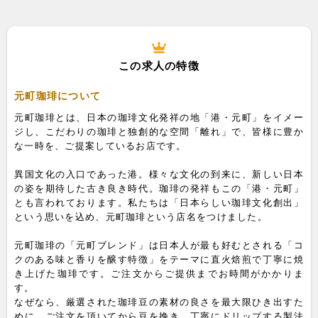
この求人の特徴
元町珈琲について
元町珈琲とは、日本の珈琲文化発祥の地「港・元町」をイメー
ジし、こだわりの珈琲と独創的な空間「離れ」で、皆様に豊か
な一時を、ご提案しているお店です。
異国文化の入口であった港。様々な文化の到来に、新しい日本
の姿を期待した古き良き時代。珈琲の発祥もこの「港・元町」
とも言われております。私たちは「日本らしい珈琲文化創出」
という思いを込め、元町珈琲という店名をつけました。
元町珈琲の「元町ブレンド」は日本人が最も好むとされる「コ
クのある味と香りを醸す特徴」をテーマに直火焙煎で丁寧に焼
き上げた珈琲です。ご注文からご提供までお時間がかかりま
す。
なぜなら、厳選された珈琲豆の素材の良さを最大限ひき出すた
めに、ご注文を頂いてから豆を挽き、丁寧にドリップする製法