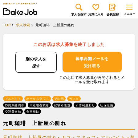
求人を探す
お気に入り
会員登録
TOP
求人検索
元町珈琲 上新屋の離れ
このお店は求人募集を終了しました
募集再開メールを
別の求人を
受け取る
探す
このお店で求人募集が再開されるとメ
ールを受け取れます
アルバイト
ホールスタッフ
その他
カフェ
静岡県静岡市
未経験者歓迎
経験者優遇
研修制度あり
社保完備
交通費支給
食事補助
元町珈琲 上新屋の離れ
元町珈琲 上新屋の離れ～カフェスタッフ＜アルバイト＞募