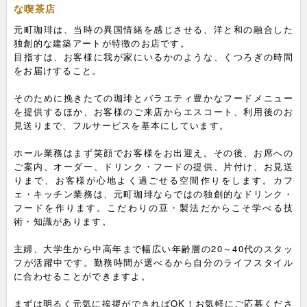
な喫茶店
元町珈琲は、当時の異国情緒を感じさせる、洋と和の融合した
独創的な建築アートが特徴のお店です。
目指すは、お客様に我が家にいるかのような、くつろぎの時間
をお届けすること。
そのために挽きたての珈琲とバラエティ豊かなフードメニュー
を提供するほか、お客様のご来店からエスコート、利用後のお
見送りまで、フルサービスを基本にしています。
ホール業務はまず笑顔でお客様をお出迎え。その後、お席への
ご案内、オーダー、ドリンク・フードの提供、片付け、お見送
りまで、お客様が心地よく過ごせる空間作りをします。カフ
ェ・キッチン業務は、元町珈琲ならではの独創的なドリンク・
フードを作ります。こだわりの豆・製法だからこそ学べる技
術・知識があります。
主婦、大学生から中高年まで幅広い年齢層の20～40代のスタッ
フが活躍中です。勤務時間が選べるから自分のライフスタイル
に合わせることができますよ。
まずは明るく元気に挨拶ができればOK！お気軽にご応募くださ