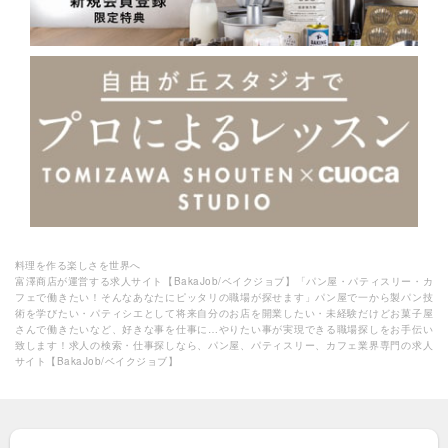
料理を作る楽しさを世界へ
富澤商店が運営する求人サイト【BakaJob/ベイクジョブ】「パン屋・パティスリー・カ
フェで働きたい！そんなあなたにピッタリの職場が探せます」パン屋で一から製パン技
術を学びたい・パティシエとして将来自分のお店を開業したい・未経験だけどお菓子屋
さんで働きたいなど、好きな事を仕事に…やりたい事が実現できる職場探しをお手伝い
致します！求人の検索・仕事探しなら、パン屋、パティスリー、カフェ業界専門の求人
サイト【BakaJob/ベイクジョブ】