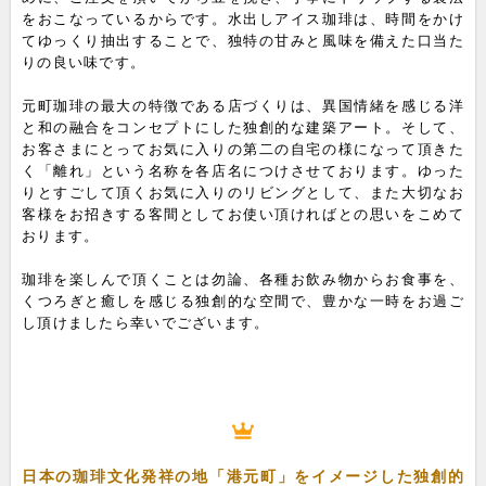
をおこなっているからです。水出しアイス珈琲は、時間をかけ
てゆっくり抽出することで、独特の甘みと風味を備えた口当た
りの良い味です。
元町珈琲の最大の特徴である店づくりは、異国情緒を感じる洋
と和の融合をコンセプトにした独創的な建築アート。そして、
お客さまにとってお気に入りの第二の自宅の様になって頂きた
く「離れ」という名称を各店名につけさせております。ゆった
りとすごして頂くお気に入りのリビングとして、また大切なお
客様をお招きする客間としてお使い頂ければとの思いをこめて
おります。
珈琲を楽しんで頂くことは勿論、各種お飲み物からお食事を、
くつろぎと癒しを感じる独創的な空間で、豊かな一時をお過ご
し頂けましたら幸いでございます。
日本の珈琲文化発祥の地「港元町」をイメージした独創的