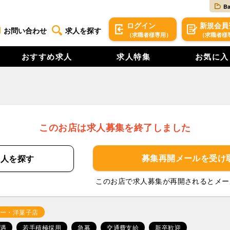
B
ログイン
新規
会員
お問い合わせ
求人を探す
（求職者様専用）
（求職者様
おすすめ求人
求人特集
お気に入
このお店は求人募集を終了しました
募集再開メールを
受け
求人を
探す
このお店で求人募集が再開されるとメー
ー・洋菓子店
遇
若手積極採用
急募
交通費支給
新卒歓迎