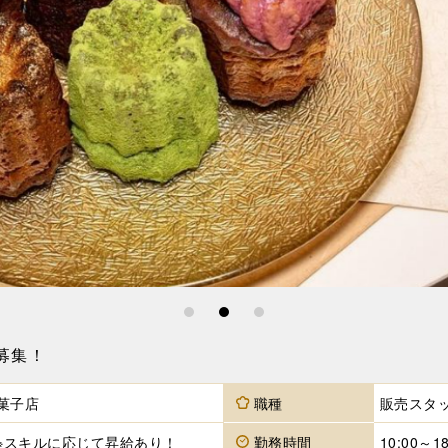
1
2
3
＞募集！
菓子店
職種
販売スタ
〜 ※スキルに応じて昇給あり！
勤務時間
10:00～