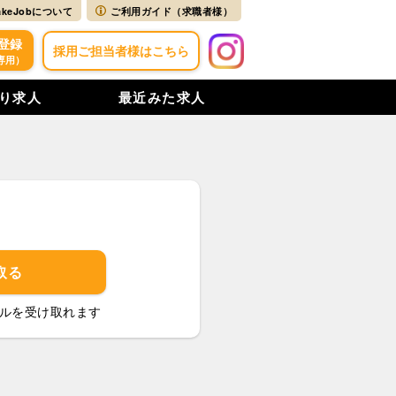
akeJobについて
ご利用ガイド（求職者様）
登録
採用ご担当者様はこちら
専用）
り求人
最近みた求人
取る
ルを受け取れます