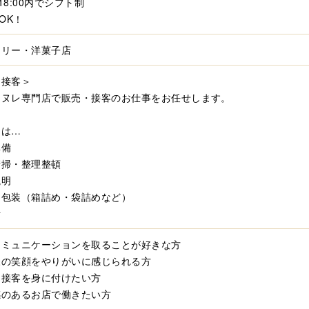
～18:00内でシフト制
～OK！
スリー・洋菓子店
・接客＞
カヌレ専門店で販売・接客のお仕事をお任せします。
には…
準備
清掃・整理整頓
説明
な包装（箱詰め・袋詰めなど）
計
コミュニケーションを取ることが好きな方
様の笑顔をやりがいに感じられる方
な接客を身に付けたい方
感のあるお店で働きたい方