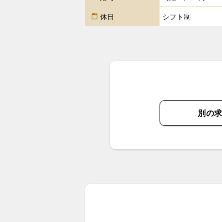
休日
シフト制
別の