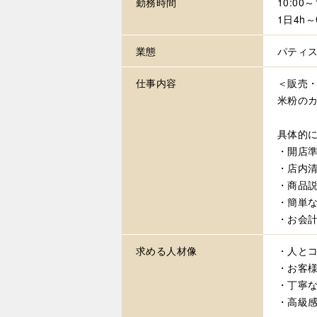
勤務時間
10:00
1日4h
業態
パティ
仕事内容
＜販売
米粉の
具体的
・開店
・店内
・商品
・簡単
・お会
求める
人材像
・人と
・お客
・丁寧
・高級