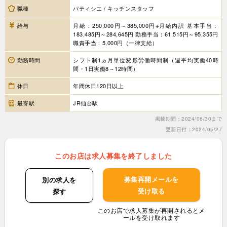
職種
パティシエ / キッチンスタッフ
給与
月給：250,000円～385,000円※月給内訳 基本手当：
183,485円～284,645円 勤務手当：61,515円～95,355円
職責手当：5,000円（一律支給）
勤務時間
シフト制1ヵ月単位変形労働時間制（週平均実働40時
間・1日実働8～12時間）
休日
年間休日120日以上
最寄駅
JR仙台駅
掲載期間：2024/06/30まで
更新日付：2024/05/27
このお店は求人募集を終了しました
募集再開メールを
別の求人を
受け取る
探す
このお店で求人募集が再開されるとメ
ールを受け取れます