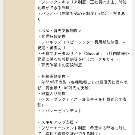
・フレックスキャリア制度（正社員のまま、時短
勤務ができる制度）
・パラノバ（副業を認める制度）※規定・審査あ
り
＜出産・育児支援制度＞
・育児時短制度
・ノバキッズ（ベビーシッター費用補助制度）※
規定・審査あり
・子育てポータルサイト『Succu!!』（社内情報や
育児に係る情報提供等を行うポータルサイト）
・育児休業中の面談制度
＜各種表彰制度＞
・年間MVP表彰（各種職種ごとの最優秀社員を表
彰。賞金最大100万円を支給）
・殿堂入り制度
・ベストプラクティス（優良事例を社員総会で表
彰）
・ノバレーゼコンテスト
＜スキルアップ支援＞
・フリーエージェント制度（希望する部署に対し
て、異動の直接交渉ができる制度）