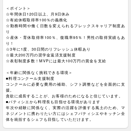
＜ポイント＞
☆年間休日120日以上、月9日休み
☆有給休暇取得率100％の義務化
☆勤務時間や働く日数を変えられるフレックスキャリア制度あ
り
☆産休・育休取得率100％、復職率95％！男性の取得実績もあ
り！
☆3年に1度、30日間のリフレッシュ休暇あり
☆最大200万円の奨学金返済支援制度
☆表彰制度多数！MVPには最大100万円の賞金を支給
＜年齢に関係なく挑戦できる環境＞
■料理コンクール支援制度
コンクールに必要な費用の補助、シフト調整などを全面的に支
援。
貪欲に成長することが、お客様のためになると信じています。
■パティシエから料理長も目指せる環境があります
年次や経験に関係なく、実際の活躍を評価する風土のため、マ
ネジメントに携わりたい方にはシェフパティシエやキッチン全
体を統括するシェフも目指していただけます。