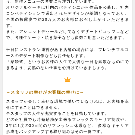
う、新作メニューの考案にも注力しています。
オリジナルケーキは社内のパティシエから作品を公募し、社内
コンペティションで選出されたデザインが基調となっており、
全国の披露宴で約20万人のお客様にお召し上がりいただきま
す。
また、アシェットデセールだけでなくデザートビュッフェなど
で、各種生ケーキ・焼き菓子なども多数ご用意いただきます。
平日にレストラン運営がある店舗の場合には、フレンチフルコ
ースのデザート制作などもお任せします。
「結婚式」というお客様の人生で大切な一日を素敵なものにで
きるよう、妥協のない仕事を心掛けていきましょう。
～スタッフの幸せがお客様の幸せに～
スタッフが楽しく幸せな環境で働いていなければ、お客様を幸
せにすることはできません。
全スタッフの人生が充実することを目指しています。
どの正社員でも時短勤務が出来るフレックスキャリア制度や、
3年に1度の30日間のリフレッシュ休暇など、 多様なキャリア
形成をバックアップする取り組みはその一例です。