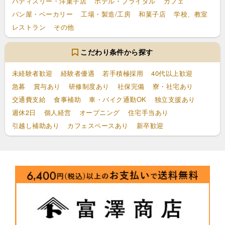
パティスリー・洋菓子店
ホテル・ブライダル
カフェ
パン屋・ベーカリー
工場・製造/工房
和菓子店
学校、教室
レストラン
その他
こだわり条件から探す
未経験者歓迎
経験者優遇
若手積極採用
40代以上歓迎
急募
賞与あり
研修制度あり
社保完備
寮・社宅あり
交通費支給
食事補助
車・バイク通勤OK
独立支援あり
週休2日
個人経営
オープニング
住宅手当あり
引越し補助あり
カフェスペースあり
新卒歓迎