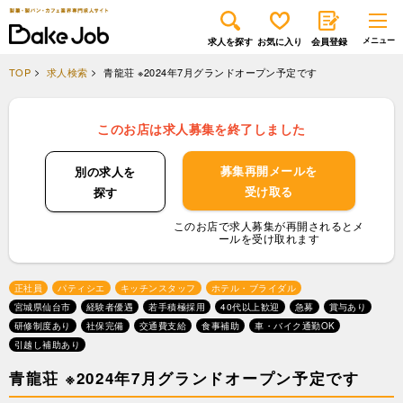
求人を探す
お気に入り
会員登録
TOP
求人検索
青龍荘 ※2024年7月グランドオープン予定です
このお店は求人募集を終了しました
募集再開メールを
別の求人を
受け取る
探す
このお店で求人募集が再開されるとメ
ールを受け取れます
正社員
パティシエ
キッチンスタッフ
ホテル・ブライダル
宮城県仙台市
経験者優遇
若手積極採用
40代以上歓迎
急募
賞与あり
研修制度あり
社保完備
交通費支給
食事補助
車・バイク通勤OK
引越し補助あり
青龍荘 ※2024年7月グランドオープン予定です