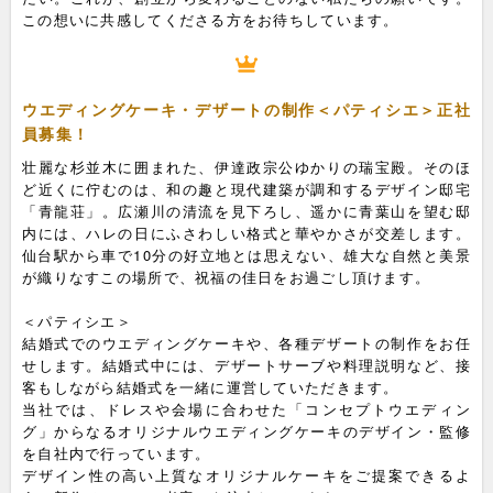
この想いに共感してくださる方をお待ちしています。
ウエディングケーキ・デザートの制作＜パティシエ＞正社
員募集！
壮麗な杉並木に囲まれた、伊達政宗公ゆかりの瑞宝殿。そのほ
ど近くに佇むのは、和の趣と現代建築が調和するデザイン邸宅
「青龍荘」。広瀬川の清流を見下ろし、遥かに青葉山を望む邸
内には、ハレの日にふさわしい格式と華やかさが交差します。
仙台駅から車で10分の好立地とは思えない、雄大な自然と美景
が織りなすこの場所で、祝福の佳日をお過ごし頂けます。
＜パティシエ＞
結婚式でのウエディングケーキや、各種デザートの制作をお任
せします。結婚式中には、デザートサーブや料理説明など、接
客もしながら結婚式を一緒に運営していただきます。
当社では、ドレスや会場に合わせた「コンセプトウエディン
グ」からなるオリジナルウエディングケーキのデザイン・監修
を自社内で行っています。
デザイン性の高い上質なオリジナルケーキをご提案できるよ