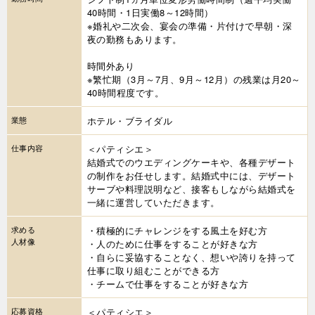
40時間・1日実働8～12時間）
※婚礼や二次会、宴会の準備・片付けで早朝・深
夜の勤務もあります。
時間外あり
※繁忙期（3月～7月、9月～12月）の残業は月20～
40時間程度です。
業態
ホテル・ブライダル
仕事内容
＜パティシエ＞
結婚式でのウエディングケーキや、各種デザート
の制作をお任せします。結婚式中には、デザート
サーブや料理説明など、接客もしながら結婚式を
一緒に運営していただきます。
求める
・積極的にチャレンジをする風土を好む方
人材像
・人のために仕事をすることが好きな方
・自らに妥協することなく、想いや誇りを持って
仕事に取り組むことができる方
・チームで仕事をすることが好きな方
応募資格
＜パティシエ＞