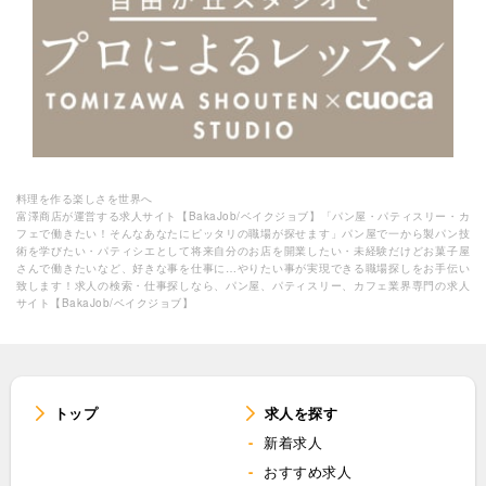
料理を作る楽しさを世界へ
富澤商店が運営する求人サイト【BakaJob/ベイクジョブ】「パン屋・パティスリー・カ
フェで働きたい！そんなあなたにピッタリの職場が探せます」パン屋で一から製パン技
術を学びたい・パティシエとして将来自分のお店を開業したい・未経験だけどお菓子屋
さんで働きたいなど、好きな事を仕事に…やりたい事が実現できる職場探しをお手伝い
致します！求人の検索・仕事探しなら、パン屋、パティスリー、カフェ業界専門の求人
サイト【BakaJob/ベイクジョブ】
トップ
求人を探す
新着求人
おすすめ求人