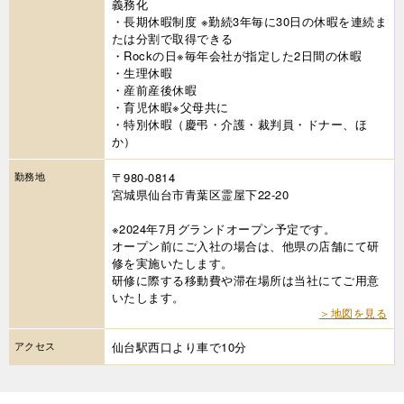
義務化
・長期休暇制度 ※勤続3年毎に30日の休暇を連続ま
たは分割で取得できる
・Rockの日※毎年会社が指定した2日間の休暇
・生理休暇
・産前産後休暇
・育児休暇※父母共に
・特別休暇（慶弔・介護・裁判員・ドナー、ほ
か）
勤務地
〒980-0814
宮城県仙台市青葉区霊屋下22-20
※2024年7月グランドオープン予定です。
オープン前にご入社の場合は、他県の店舗にて研
修を実施いたします。
研修に際する移動費や滞在場所は当社にてご用意
いたします。
＞地図を見る
アクセス
仙台駅西口より車で10分