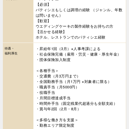
【必須】
パティシエもしくは調理の経験 （ジャンル、年数
は問いません）
【歓迎】
ウエディングケーキの製作経験をお持ちの方
【活かせる経験】
ホテル、レストランでのパティシエ経験
待遇・
・昇給年1回（3月）※人事考課による
福利厚生
・社会保険完備（雇用・労災・健康・厚生年金）
・団体保険加入制度
＜各種手当＞
・交通費（月3万円まで）
・全国勤務手当（月1万円 ※対象者に限る）
・職責手当（月5000円）
・役職手当
・月間目標達成手当
・時間外手当（固定残業代超過分も全額支給）
・賞与年2回（2月・8月）
＜多様な働き方を支援＞
・勤務エリア限定制度