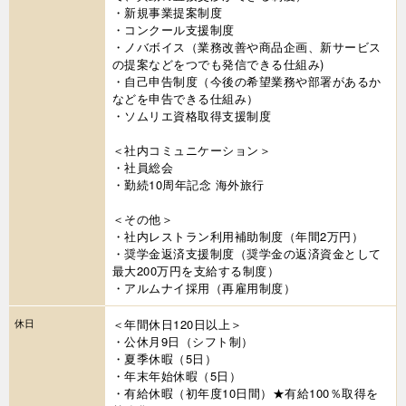
・新規事業提案制度
・コンクール支援制度
・ノバボイス（業務改善や商品企画、新サービス
の提案などをつでも発信できる仕組み)
・自己申告制度（今後の希望業務や部署があるか
などを申告できる仕組み）
・ソムリエ資格取得支援制度
＜社内コミュニケーション＞
・社員総会
・勤続10周年記念 海外旅行
＜その他＞
・社内レストラン利用補助制度（年間2万円）
・奨学金返済支援制度（奨学金の返済資金として
最大200万円を支給する制度）
・アルムナイ採用（再雇用制度）
休日
＜年間休日120日以上＞
・公休月9日（シフト制）
・夏季休暇（5日）
・年末年始休暇（5日）
・有給休暇（初年度10日間）★有給100％取得を