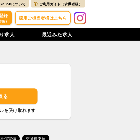
akeJobについて
ご利用ガイド（求職者様）
登録
採用ご担当者様はこちら
専用）
り求人
最近みた求人
取る
ルを受け取れます
社保完備
交通費支給