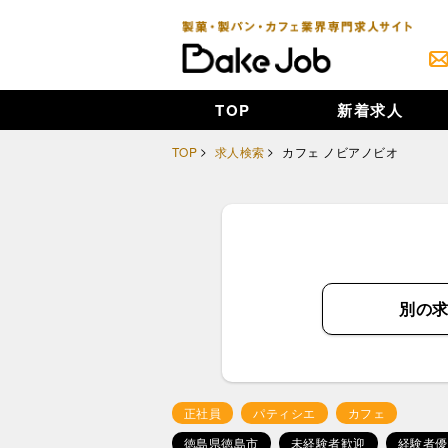
TOP
新着求人
TOP
求人検索
カフェ ノビアノビオ
別の
正社員
パティシエ
カフェ
徳島県徳島市
未経験者歓迎
経験者優