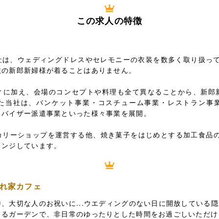
この求人の特徴
は、ウェディングドレスやセレモニーの衣装を数多く取り扱って
数の新郎新婦様が着ることはありません。
ィに加え、会場のコンセプトや料理も全て異なることから、新郎
た当社は、バンケット事業・コスチューム事業・レストラン事
ドバイザー派遣事業といった様々事業を展開。
カリーショップを運営する他、焼き菓子をはじめとする加工食品の
レンジしています。
れ家カフェ
、大切な人のお祝いに...ウエディングのない日に開放している
じるガーデンで、非日常のゆったりとした時間をお過ごしいただけ