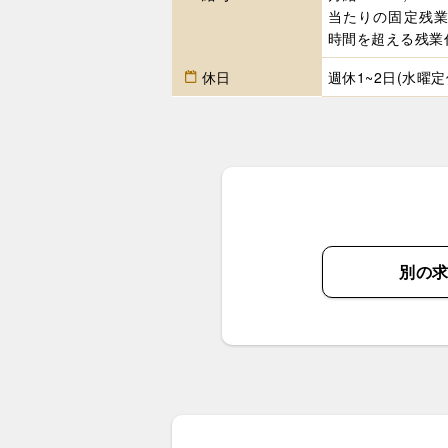
当たりの固定残業
時間を超える残業
休日
週休1~2日(水曜
別の