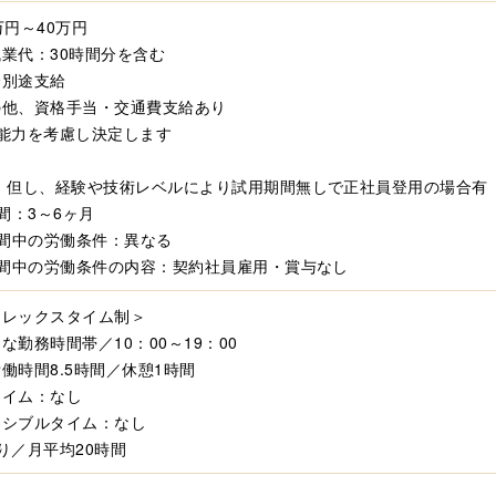
万円～40万円
業代：30時間分を含む
分別途支給
の他、資格手当・交通費支給あり
・能力を考慮し決定します
間 但し、経験や技術レベルにより試用期間無しで正社員登用の場合有
期間：3～6ヶ月
期間中の労働条件：異なる
期間中の労働条件の内容：契約社員雇用・賞与なし
フレックスタイム制＞
な勤務時間帯／10：00～19：00
働時間8.5時間／休憩1時間
タイム：なし
キシブルタイム：なし
り／月平均20時間