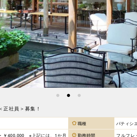
1
2
3
＜正社員＞募集！
職種
パティシ
 〜 ￥400,000 ※上記には、1か月
勤務時間
フルフレ