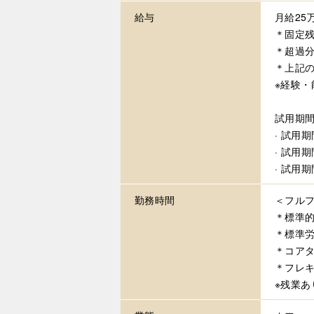
給与
月給25
＊固定残
＊超過
＊上記
※経験
試用期
· 試用
· 試用
· 試用
勤務時間
＜フル
＊標準的
＊標準労
＊コア
＊フレ
※残業あ