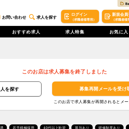
B
ログイン
新規
会員
お問い合わせ
求人を探す
（求職者様専用）
（求職者様
おすすめ求人
求人特集
お気に入
このお店は求人募集を終了しました
募集再開メールを
受け
求人を
探す
このお店で求人募集が再開されるとメー
遇
若手積極採用
40代以上歓迎
賞与あり
研修制度あり