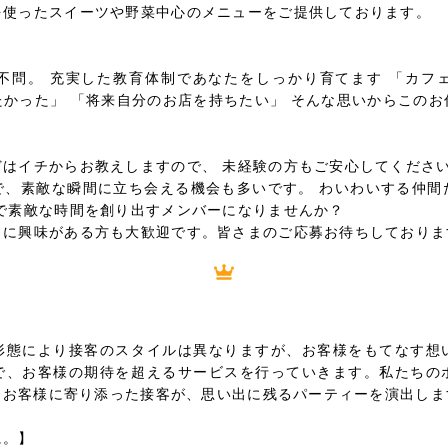
を使ったスイーツや野菜中心のメニューをご提供しております。
不問。 充実した教育体制であなたをしっかり育てます 「カフ
かった」 「将来自分のお店を持ちたい」 そんな思いからこの
はイチからお教えしますので、 未経験の方もご安心してくださ
で、素敵な瞬間に立ち会える機会も多いです。 わいわいする仲間
で素敵な時間を創り出すメンバーになりませんか？
りに興味がある方も大歓迎です。皆さまのご応募お待ちしておりま
形態により接客のスタイルは異なりますが、お客様をもてなす想
で、お客様の期待を超えるサービスを行っていきます。私たちの
と。お客様に寄り添った接客が、思い出に残るパーティーを演出しま
に。】