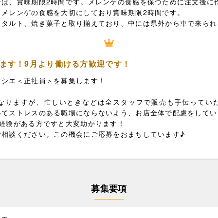
ンは、賞味期限2時間です。メレンゲの食感を保つために注文後に
、メレンゲの食感を大切にしており賞味期限2時間です。
、タルト、焼き菓子と取り揃えており、中には県外から車で来られ
ます！9月より働ける方歓迎です！
ィシエ＜正社員＞を募集します！
なりますが、忙しいときなどは全スタッフで販売も手伝ってい
いてストレスのある職場にならないよう、お店全体で配慮をしてい
で経験がある方ですと大変助かります！
ご相談ください。この機会にご応募をおまちしています♪
募集要項
シエ