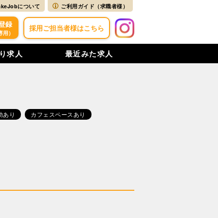
akeJobについて
ご利用ガイド（求職者様）
登録
採用ご担当者様はこちら
専用）
り求人
最近みた求人
助あり
カフェスペースあり