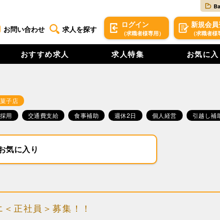
B
ログイン
新規
会員
お問い合わせ
求人を探す
（求職者様専用）
（求職者様
おすすめ求人
求人特集
お気に入
菓子店
採用
交通費支給
食事補助
週休2日
個人経営
引越し補
お気に入り
エ＜正社員＞募集！！