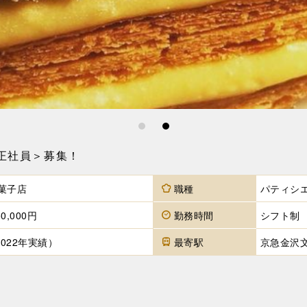
1
2
正社員＞募集！
菓子店
職種
パティシ
0,000円
勤務時間
シフト制
2022年実績）
最寄駅
京急金沢