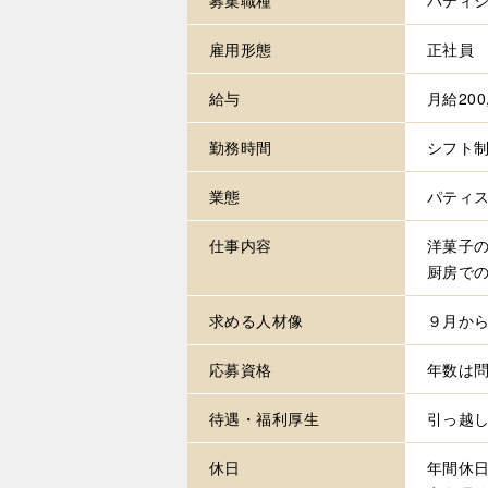
雇用形態
正社員
給与
月給200,
勤務時間
シフト
業態
パティ
仕事内容
洋菓子
厨房で
求める
人材像
９月か
応募資格
年数は
待遇・
福利厚生
引っ越
休日
年間休日