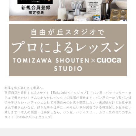
料理を作る楽しさを世界へ
富澤商店が運営する求人サイト【BakaJob/ベイクジョブ】「パン屋・パティスリー・カ
フェで働きたい！そんなあなたにピッタリの職場が探せます」パン屋で一から製パン技
術を学びたい・パティシエとして将来自分のお店を開業したい・未経験だけどお菓子屋
さんで働きたいなど、好きな事を仕事に…やりたい事が実現できる職場探しをお手伝い
致します！求人の検索・仕事探しなら、パン屋、パティスリー、カフェ業界専門の求人
サイト【BakaJob/ベイクジョブ】