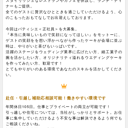
スタイリッシュなレストランやカフェを併設し、ランチ・ディ
ナーもご提供。
全てのゲストに贅沢なひとときを過ごしていただけるよう、心
のこもったおもてなしでお出迎えしております。
今回はパティシエ＜正社員＞を大募集。
『本当に美味しいもので笑顔になってほしい』をモットーに、
ゲストの笑顔をを想い浮かべながら作ったケーキが会場に並ぶ
時は、やりがいと喜びもいっぱいです。
活躍のステージをウェディング業界に広げたい方、細工菓子の
腕を活かしたい方、オリジナリティ溢れるウエディングケーキ
を作ってみたい方、歓迎です！
とてもやりがいのある環境であなたのスキルを活かしてくださ
い。
赴任・引越し補助応相談可能！働きやすい環境です
年間休日105日。仕事とプライベートの両立が可能です！
引っ越しや住宅については、当社がしっかりとサポート。お仕
事に集中していただけるよう不安な事は解決できるよう何でも
ご相談くださいね。