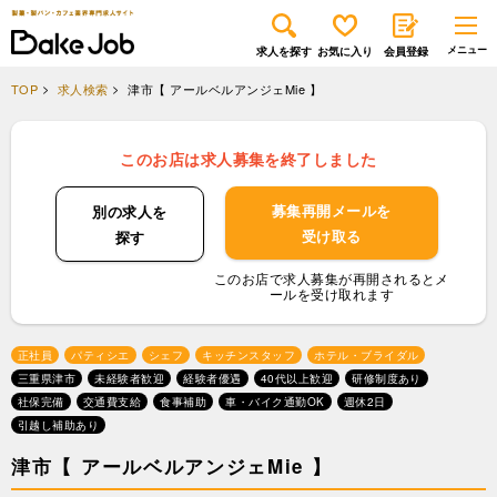
求人を探す
お気に入り
会員登録
TOP
求人検索
津市【 アールベルアンジェMie 】
このお店は求人募集を終了しました
募集再開メールを
別の求人を
受け取る
探す
このお店で求人募集が再開されるとメ
ールを受け取れます
正社員
パティシエ
シェフ
キッチンスタッフ
ホテル・ブライダル
三重県津市
未経験者歓迎
経験者優遇
40代以上歓迎
研修制度あり
社保完備
交通費支給
食事補助
車・バイク通勤OK
週休2日
引越し補助あり
津市【 アールベルアンジェMie 】