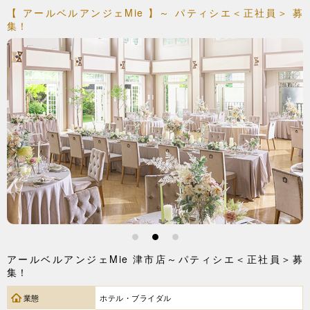
【 アールベルアンジェMie 】～ パティシエ＜正社員＞ 募
集！
1
2
3
アールベルアンジェMie 津市店～パティシエ＜正社員＞募
集！
業態
ホテル・ブライダル