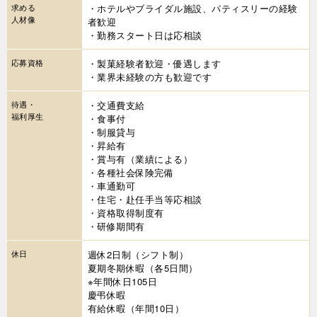
求める
・ホテルやブライダル施設、パティスリーの経験
人材像
者歓迎
・勤務スタート日は応相談
応募資格
・製菓経験者歓迎・優遇します
・業界未経験の方も歓迎です
待遇・
・交通費支給
福利厚生
・食事付
・制服貸与
・昇給有
・賞与有（業績による）
・各種社会保険完備
・車通勤可
・住宅・赴任手当等応相談
・資格取得制度有
・研修期間有
休日
週休2日制（シフト制）
夏期冬期休暇（各5日間）
※年間休日105日
慶弔休暇
有給休暇（年間10日）