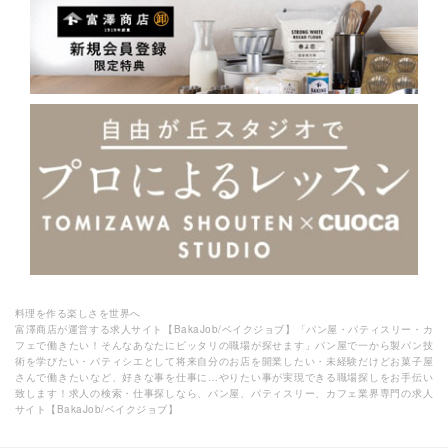
料理を作る楽しさを世界へ
富澤商店が運営する求人サイト【BakaJob/ベイクジョブ】「パン屋・パティスリー・カ
フェで働きたい！そんなあなたにピッタリの職場が探せます」パン屋で一から製パン技
術を学びたい・パティシエとして将来自分のお店を開業したい・未経験だけどお菓子屋
さんで働きたいなど、好きな事を仕事に…やりたい事が実現できる職場探しをお手伝い
致します！求人の検索・仕事探しなら、パン屋、パティスリー、カフェ業界専門の求人
サイト【BakaJob/ベイクジョブ】