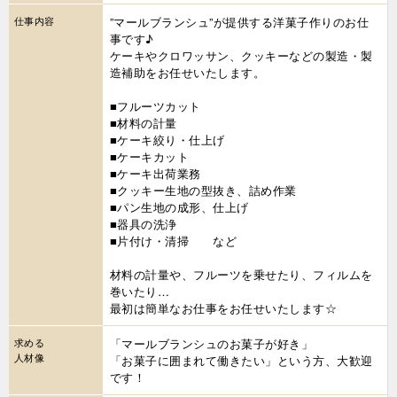
仕事内容
”マールブランシュ”が提供する洋菓子作りのお仕
事です♪
ケーキやクロワッサン、クッキーなどの製造・製
造補助をお任せいたします。
■フルーツカット
■材料の計量
■ケーキ絞り・仕上げ
■ケーキカット
■ケーキ出荷業務
■クッキー生地の型抜き、詰め作業
■パン生地の成形、仕上げ
■器具の洗浄
■片付け・清掃 など
材料の計量や、フルーツを乗せたり、フィルムを
巻いたり…
最初は簡単なお仕事をお任せいたします☆
求める
「マールブランシュのお菓子が好き」
人材像
「お菓子に囲まれて働きたい」という方、大歓迎
です！