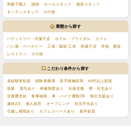
和菓子職人
講師
ホールスタッフ
製造スタッフ
キッチンスタッフ
その他
業態から探す
パティスリー・洋菓子店
ホテル・ブライダル
カフェ
パン屋・ベーカリー
工場・製造/工房
和菓子店
学校、教室
レストラン
その他
こだわり条件から探す
未経験者歓迎
経験者優遇
若手積極採用
40代以上歓迎
急募
賞与あり
研修制度あり
社保完備
寮・社宅あり
交通費支給
食事補助
車・バイク通勤OK
独立支援あり
週休2日
個人経営
オープニング
住宅手当あり
引越し補助あり
カフェスペースあり
新卒歓迎