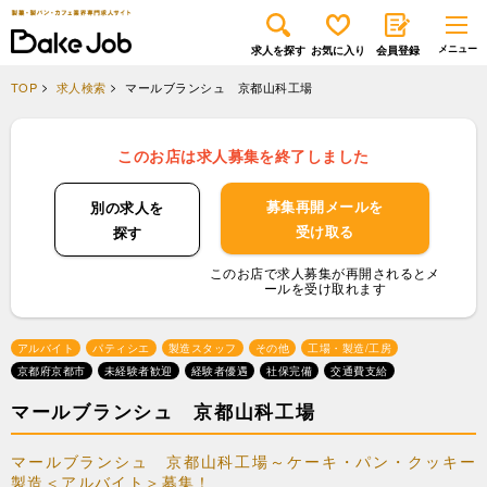
求人を探す
お気に入り
会員登録
TOP
求人検索
マールブランシュ 京都山科工場
このお店は求人募集を終了しました
募集再開メールを
別の求人を
受け取る
探す
このお店で求人募集が再開されるとメ
ールを受け取れます
アルバイト
パティシエ
製造スタッフ
その他
工場・製造/工房
京都府京都市
未経験者歓迎
経験者優遇
社保完備
交通費支給
マールブランシュ 京都山科工場
マールブランシュ 京都山科工場～ケーキ・パン・クッキー
製造＜アルバイト＞募集！