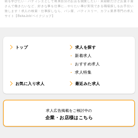
術を学びたい・パティシエとして将来自分のお店を開業したい・未経験だけどお菓子屋
さんで働きたいなど、好きな事を仕事に…やりたい事が実現できる職場探しをお手伝い
致します！求人の検索・仕事探しなら、パン屋、パティスリー、カフェ業界専門の求人
サイト【BakaJob/ベイクジョブ】
トップ
求人を探す
新着求人
おすすめ求人
求人特集
お気に入り求人
最近みた求人
求人広告掲載をご検討中の
企業・お店様はこちら