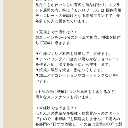
見た目もかわいらしい有名な商品ばかり。４ブラ
ンド展開の内、特に『モンロワール』は 国内高級
チョコレートの先駆けとなる老舗ブランドで、長
年多くの人に愛されています。
＜完成までの流れは？＞
製造ラインを6～8名のチームで担当。機械を操作
して完成に導きます。
▼生地づくり／材料を計量して、混ぜます。
▼テンパリング／口当たり滑らかなチョコレート
を作るため、温度を保ちながら攪拌します。
▼焼成／製品を焼き、形をつくります。
▼加工／デコレーションやコーティングなどを行
います。
※上記の他に機械についた素材をふきとるなど、
簡単なメンテナンスも行います。
＜未経験でもできる？＞
ほとんどの先輩が多職種・他業界からのスタート
ですので、未経験でも問題ありません。工場内の
各部門を1日ずつ体験し、その後は先輩のOJTで製