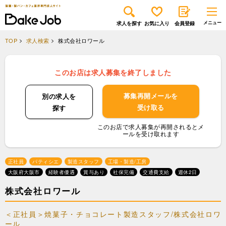
求人を探す
お気に入り
会員登録
TOP
求人検索
株式会社ロワール
このお店は求人募集を終了しました
募集再開メールを
別の求人を
受け取る
探す
このお店で求人募集が再開されるとメ
ールを受け取れます
正社員
パティシエ
製造スタッフ
工場・製造/工房
大阪府大阪市
経験者優遇
賞与あり
社保完備
交通費支給
週休2日
株式会社ロワール
＜正社員＞焼菓子・チョコレート製造スタッフ/株式会社ロワ
ール