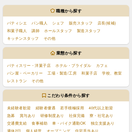
職種から探す
パティシエ
パン職人
シェフ
販売スタッフ
店長(候補)
和菓子職人
講師
ホールスタッフ
製造スタッフ
キッチンスタッフ
その他
業態から探す
パティスリー・洋菓子店
ホテル・ブライダル
カフェ
パン屋・ベーカリー
工場・製造/工房
和菓子店
学校、教室
レストラン
その他
こだわり条件から探す
未経験者歓迎
経験者優遇
若手積極採用
40代以上歓迎
急募
賞与あり
研修制度あり
社保完備
寮・社宅あり
交通費支給
食事補助
車・バイク通勤OK
独立支援あり
週休2日
個人経営
オープニング
住宅手当あり