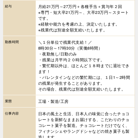
給与
月給21万円～27万円＋各種手当＋賞与年２回
※専門・短大卒21万円～、大卒23万円～スタート
です。
※経験や能力を考慮の上、決定いたします。
※残業代は別途全額支給いたします。
勤務時間
＼１分単位で残業代支給！／
8時30分～17時30分（実働8時間）
・夜勤無し/日勤のみ
・残業は月平均２０時間以下です。
・繁忙期以外は、ほとんど１８時までに退社でき
ます！
・バレンタインなどの繁忙期には、１日1～2時間
の残業が発生することがあります。
その場合、残業代は別途全額支給いたします。
業態
工場・製造/工房
仕事内容
日本の風土と生活、日本人の味覚に合ったチョコ
レートを新鮮なままお届けする、こだわりのチョ
コレート菓子を製造。チョコレートだけでなく、
フィナンシェやラングドシャなどの焼き菓子も製
造します。