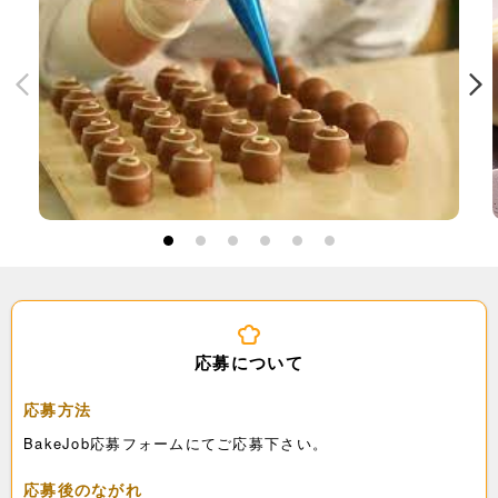
1
2
3
4
5
6
応募について
応募方法
BakeJob応募フォームにてご応募下さい。
応募後のながれ