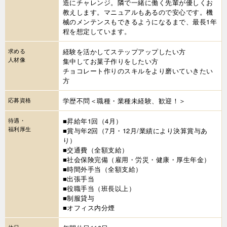
造にチャレンジ。隣で一緒に働く先輩が優しくお
教えします。マニュアルもあるので安心です。機
械のメンテンスもできるようになるまで、最長1年
程を想定しています。
求める
経験を活かしてステップアップしたい方
人材像
集中してお菓子作りをしたい方
チョコレート作りのスキルをより磨いていきたい
方
応募資格
学歴不問＜職種・業種未経験、歓迎！＞
待遇・
■昇給年1回（4月）
福利厚生
■賞与年2回（7月・12月/業績により決算賞与あ
り）
■交通費（全額支給）
■社会保険完備（雇用・労災・健康・厚生年金）
■時間外手当（全額支給）
■出張手当
■役職手当（班長以上）
■制服貸与
■オフィス内分煙
休日