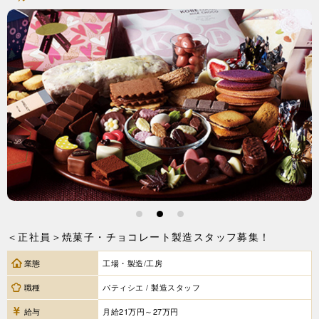
1
2
3
＜正社員＞焼菓子・チョコレート製造スタッフ募集！
業態
工場・製造/工房
職種
パティシエ / 製造スタッフ
給与
月給21万円～27万円