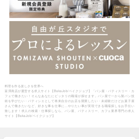
料理を作る楽しさを世界へ
富澤商店が運営する求人サイト【BakaJob/ベイクジョブ】「パン屋・パティスリー・カ
フェで働きたい！そんなあなたにピッタリの職場が探せます」パン屋で一から製パン技
術を学びたい・パティシエとして将来自分のお店を開業したい・未経験だけどお菓子屋
さんで働きたいなど、好きな事を仕事に…やりたい事が実現できる職場探しをお手伝い
致します！求人の検索・仕事探しなら、パン屋、パティスリー、カフェ業界専門の求人
サイト【BakaJob/ベイクジョブ】