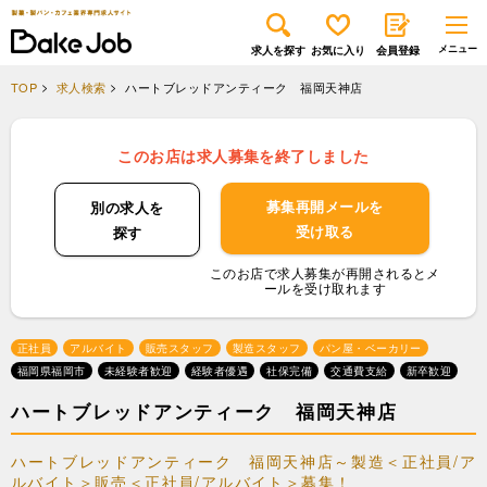
求人を探す
お気に入り
会員登録
TOP
求人検索
ハートブレッドアンティーク 福岡天神店
このお店は求人募集を終了しました
募集再開メールを
別の求人を
受け取る
探す
このお店で求人募集が再開されるとメ
ールを受け取れます
正社員
アルバイト
販売スタッフ
製造スタッフ
パン屋・ベーカリー
福岡県福岡市
未経験者歓迎
経験者優遇
社保完備
交通費支給
新卒歓迎
ハートブレッドアンティーク 福岡天神店
ハートブレッドアンティーク 福岡天神店～製造＜正社員/ア
ルバイト＞販売＜正社員/アルバイト＞募集！