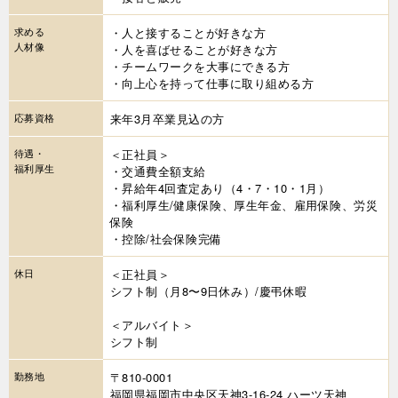
求める
・人と接することが好きな方
人材像
・人を喜ばせることが好きな方
・チームワークを大事にできる方
・向上心を持って仕事に取り組める方
応募資格
来年3月卒業見込の方
待遇・
＜正社員＞
福利厚生
・交通費全額支給
・昇給年4回査定あり（4・7・10・1月）
・福利厚生/健康保険、厚生年金、雇用保険、労災
保険
・控除/社会保険完備
休日
＜正社員＞
シフト制（月8〜9日休み）/慶弔休暇
＜アルバイト＞
シフト制
勤務地
〒810-0001
福岡県福岡市中央区天神3-16-24 ハーツ天神