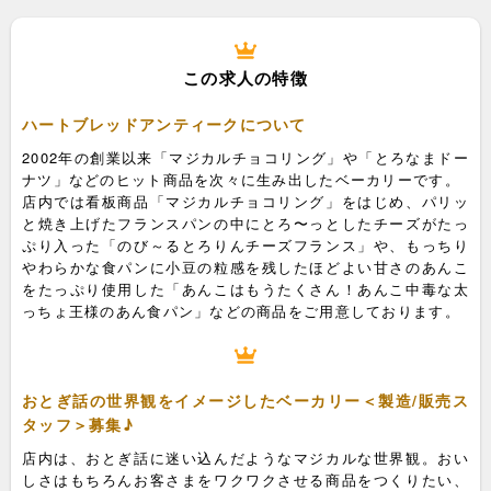
この求人の特徴
ハートブレッドアンティークについて
2002年の創業以来「マジカルチョコリング」や「とろなまドー
ナツ」などのヒット商品を次々に生み出したベーカリーです。
店内では看板商品「マジカルチョコリング」をはじめ、パリッ
と焼き上げたフランスパンの中にとろ〜っとしたチーズがたっ
ぷり入った「のび～るとろりんチーズフランス」や、もっちり
やわらかな食パンに小豆の粒感を残したほどよい甘さのあんこ
をたっぷり使用した「あんこはもうたくさん！あんこ中毒な太
っちょ王様のあん食パン」などの商品をご用意しております。
おとぎ話の世界観をイメージしたベーカリー＜製造/販売ス
タッフ＞募集♪
店内は、おとぎ話に迷い込んだようなマジカルな世界観。おい
しさはもちろんお客さまをワクワクさせる商品をつくりたい、