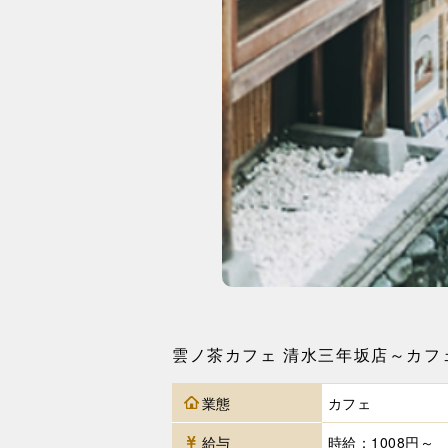
雲ノ茶カフェ 清水三年坂店～カフ
業態
カフェ
給与
時給：1008円～