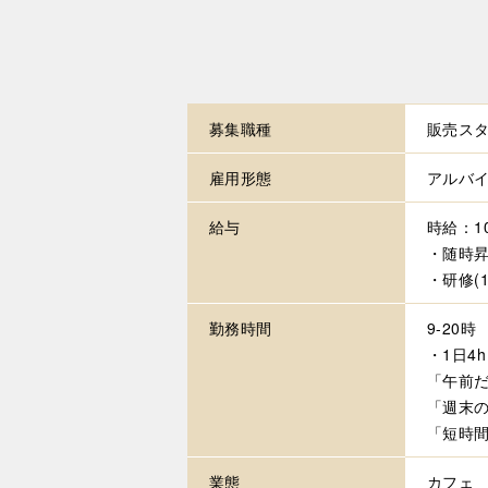
募集職種
販売スタ
雇用形態
アルバ
給与
時給：1
・随時
・研修(
勤務時間
9-20時
・1日4
「午前
「週末
「短時
業態
カフェ