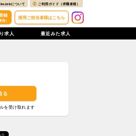
akeJobについて
ご利用ガイド（求職者様）
登録
採用ご担当者様はこちら
専用）
り求人
最近みた求人
取る
ルを受け取れます
あり