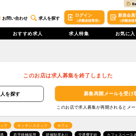
B
ログイン
新規
会員
お問い合わせ
求人を探す
（求職者様専用）
（求職者様
おすすめ求人
求人特集
お気に入
このお店は求人募集を終了しました
募集再開メールを
受け
求人を
探す
このお店で求人募集が再開されるとメー
ッフ
キッチンスタッフ
カフェ
遇
若手積極採用
研修制度あり
交通費支給
カフェスペース