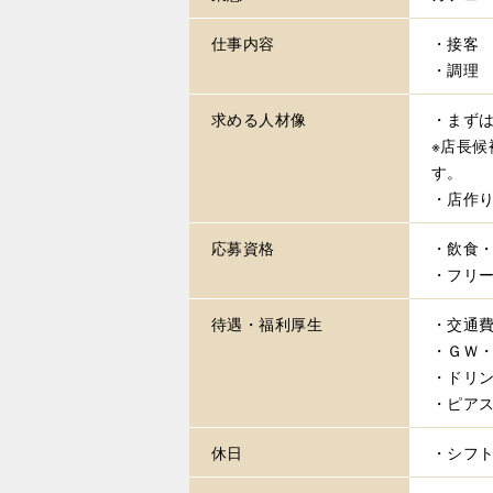
仕事内容
・接客
・調理
求める
人材像
・まず
※店長
す。
・店作
応募資格
・飲食
・フリ
待遇・
福利厚生
・交通費
・ＧＷ
・ドリン
・ピア
休日
・シフ