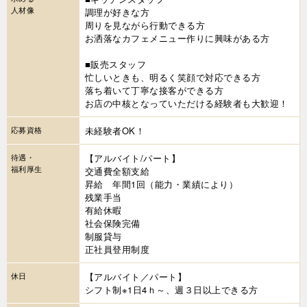
人材像
調理が好きな方
周りを見ながら行動できる方
お洒落なカフェメニュー作りに興味がある方
■販売スタッフ
忙しいときも、明るく笑顔で対応できる方
落ち着いて丁寧な接客ができる方
お店の中核となっていただける経験者も大歓迎！
応募資格
未経験者OK！
待遇・
【アルバイト/パート】
福利厚生
交通費全額支給
昇給 年間1回（能力・業績により）
残業手当
有給休暇
社会保険完備
制服貸与
正社員登用制度
休日
【アルバイト／パート】
シフト制※1日4ｈ～、週３日以上できる方