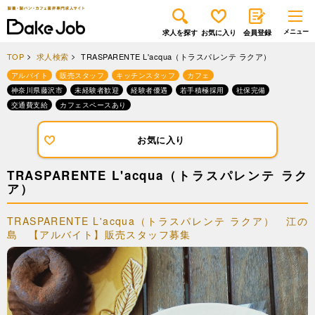
求人を探す
お気に入り
会員登録
TOP
求人検索
TRASPARENTE L'acqua（トラスパレンテ ラクア）
アルバイト
販売スタッフ
キッチンスタッフ
カフェ
神奈川県藤沢市
未経験者歓迎
経験者優遇
若手積極採用
社保完備
交通費支給
カフェスペースあり
お気に入り
TRASPARENTE L'acqua（トラスパレンテ ラク
ア）
TRASPARENTE L'acqua（トラスパレンテ ラクア） 江の
島 【アルバイト】販売スタッフ募集