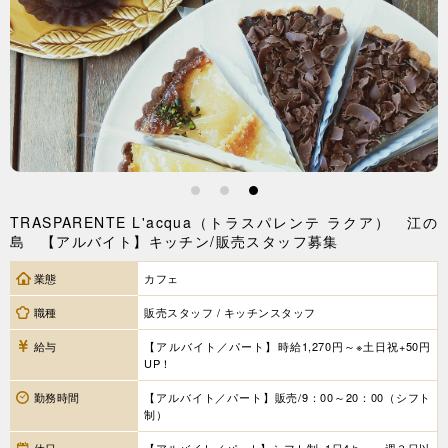
1
2
3
TRASPARENTE L'acqua（トラスパレンテ ラクア） 江の
島 【アルバイト】キッチン/販売スタッフ募集
業態
カフェ
職種
販売スタッフ / キッチンスタッフ
給与
【アルバイト／パート】時給1,270円～※土日祝+50円
UP！
勤務時間
【アルバイト／パート】販売/9：00～20：00（シフト
制）
休日
【アルバイト／パート】シフト制※1日4ｈ～、週３日以