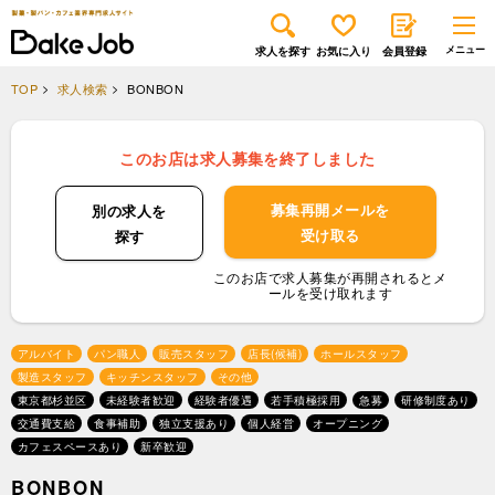
求人を探す
お気に入り
会員登録
TOP
求人検索
BONBON
このお店は求人募集を終了しました
募集再開メールを
別の求人を
受け取る
探す
このお店で求人募集が再開されるとメ
ールを受け取れます
アルバイト
パン職人
販売スタッフ
店長(候補)
ホールスタッフ
製造スタッフ
キッチンスタッフ
その他
東京都杉並区
未経験者歓迎
経験者優遇
若手積極採用
急募
研修制度あり
交通費支給
食事補助
独立支援あり
個人経営
オープニング
カフェスペースあり
新卒歓迎
BONBON