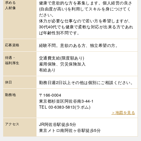
求める
健康で意欲的な方を募集します。個人経営の良さ
人材像
(自由度が高い)を利用してスキルを身につけてく
ださい。
体力が必要な仕事なので若い方を希望しますが、
30代40代でも健康で柔軟な対応が出来る方であれ
ば年齢性別不問です。
応募資格
経験不問。意欲のある方、独立希望の方。
待遇・
交通費支給(限度額あり)
福利厚生
雇用保険、労災保険加入
有給あり
休日
勤務日週2日以上その他は個別にご相談ください。
勤務地
〒166-0004
東京都杉並区阿佐谷南3-44-1
TEL 03-6383-5813(ラポム)
＞地図を見る
アクセス
JR阿佐谷駅徒歩5分
東京メトロ南阿佐ヶ谷駅徒歩5分