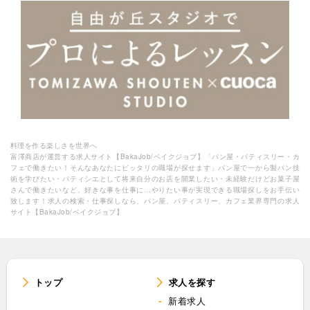
料理を作る楽しさを世界へ
富澤商店が運営する求人サイト【BakaJob/ベイクジョブ】「パン屋・パティスリー・カ
フェで働きたい！そんなあなたにピッタリの職場が探せます」パン屋で一から製パン技
術を学びたい・パティシエとして将来自分のお店を開業したい・未経験だけどお菓子屋
さんで働きたいなど、好きな事を仕事に…やりたい事が実現できる職場探しをお手伝い
致します！求人の検索・仕事探しなら、パン屋、パティスリー、カフェ業界専門の求人
サイト【BakaJob/ベイクジョブ】
トップ
求人を探す
新着求人