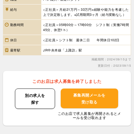
給与
<正社員＞月給21万円～33万円※経験や能力を考慮した
上で決定致します。※試用期間3ヶ月（給与変動なし）
勤務時間
<正社員＞05時00分～17時00分 シフト制（実働7時間
45分、休憩1ｈ）
休日
<正社員＞シフト制 週休二日 年間休日102日
最寄駅
JR中央本線「上諏訪」駅
掲載期間：2024/09/15まで
更新日付：2023/09/15
このお店は求人募集を終了しました
募集再開メールを
別の求人を
受け取る
探す
このお店で求人募集が再開されるとメ
ールを受け取れます