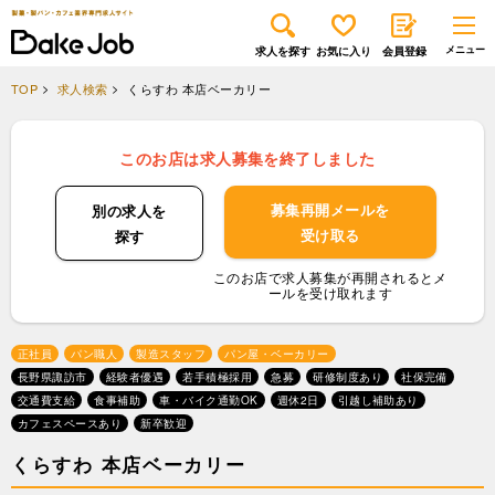
求人を探す
お気に入り
会員登録
TOP
求人検索
くらすわ 本店ベーカリー
このお店は求人募集を終了しました
募集再開メールを
別の求人を
受け取る
探す
このお店で求人募集が再開されるとメ
ールを受け取れます
正社員
パン職人
製造スタッフ
パン屋・ベーカリー
長野県諏訪市
経験者優遇
若手積極採用
急募
研修制度あり
社保完備
交通費支給
食事補助
車・バイク通勤OK
週休2日
引越し補助あり
カフェスペースあり
新卒歓迎
くらすわ 本店ベーカリー