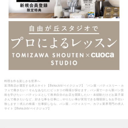
料理を作る楽しさを世界へ
富澤商店が運営する求人サイト【BakaJob/ベイクジョブ】「パン屋・パティスリー・カ
フェで働きたい！そんなあなたにピッタリの職場が探せます」パン屋で一から製パン技
術を学びたい・パティシエとして将来自分のお店を開業したい・未経験だけどお菓子屋
さんで働きたいなど、好きな事を仕事に…やりたい事が実現できる職場探しをお手伝い
致します！求人の検索・仕事探しなら、パン屋、パティスリー、カフェ業界専門の求人
サイト【BakaJob/ベイクジョブ】