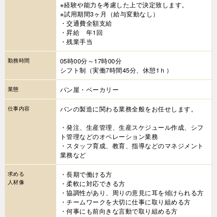
※経験や能力を考慮した上で決定致します。
※試用期間3ヶ月（給与変動なし）
・交通費全額支給
・昇給 年1回
・残業手当
勤務時間
05時00分～17時00分
シフト制（実働7時間45分、休憩1ｈ）
業態
パン屋・ベーカリー
仕事内容
パンの製造に関わる業務全般をお任せします。
・発注、生産管理、生産スケジュール作成、シフ
ト管理などのオペレーション業務
・スタッフ育成、教育、指導などのマネジメント
業務など
求める
・長期で働ける方
人材像
・柔軟に対応できる方
・協調性があり、周りの意見に耳を傾けられる方
・チームワークを大切に仕事に取り組める方
・何事にも前向きな言動で取り組める方