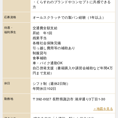
・くらすわのブランドやコンセプトに共感できる
方
応募資格
オールスクラッチでの製パン経験（1年以上）
待遇・
交通費全額支給
福利厚生
昇給 年1回
残業手当
各種社会保険完備
引っ越し費用等の補助あり
制服貸与
食事補助
車・バイク通勤OK
自己啓発支援（書籍購入や講習会補助など年間4万
円まで支給）
休日
シフト制（週休2日制）
年間休日102日
勤務地
〒392-0027 長野県諏訪市 湖岸通り3丁目1-30
＞地図を見る
アクセス