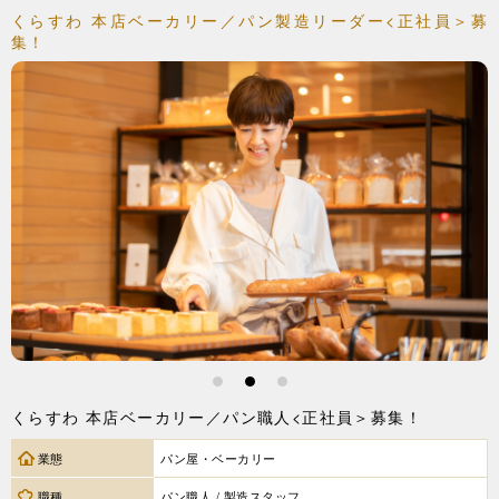
くらすわ 本店ベーカリー／パン製造リーダー<正社員＞募
集！
1
2
3
くらすわ 本店ベーカリー／パン職人<正社員＞募集！
業態
パン屋・ベーカリー
職種
パン職人 / 製造スタッフ