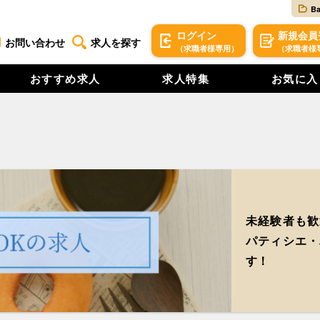
B
ログイン
新規
会員
お問い合わせ
求人を探す
（求職者様専用）
（求職者様
おすすめ求人
求人特集
お気に入
未経験者も歓
パティシエ・
す！