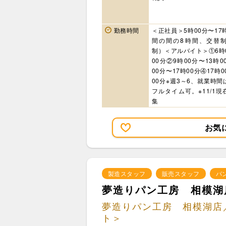
勤務時間
＜正社員＞5時00分〜17
間の間の8時間、交替
制）＜アルバイト＞①6時
00分②9時00分〜13時0
00分〜17時00分④17時0
00分※週3～6、就業時
フルタイム可。※11/1
集
お気
製造スタッフ
販売スタッフ
パ
夢造りパン工房 相模湖
夢造りパン工房 相模湖店
ト＞