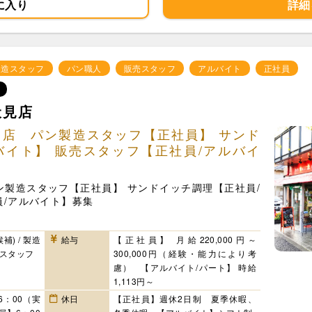
に入り
詳細
製造スタッフ
パン職人
販売スタッフ
アルバイト
正社員
伏見店
見店 パン製造スタッフ【正社員】 サンド
バイト】 販売スタッフ【正社員/アルバイ
ン製造スタッフ【正社員】 サンドイッチ調理【正社員/
員/アルバイト】募集
補) / 製造
給与
【正社員】 月給220,000円～
売スタッフ
300,000円（経験・能力により考
慮） 【アルバイト/パート】 時給
1,113円～
6：00（実
休日
【正社員】週休2日制 夏季休暇、