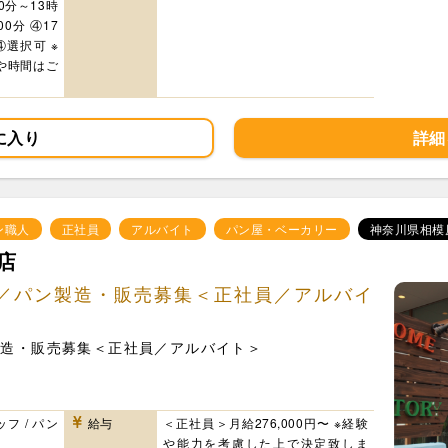
0分～13時
00分 ④17
④選択可 ※
や時間はご
に入り
詳細
ン職人
正社員
アルバイト
パン屋・ベーカリー
神奈川県相模
店
／パン製造・販売募集＜正社員／アルバイ
製造・販売募集＜正社員／アルバイト＞
フ / パン
給与
＜正社員＞月給276,000円〜 ※経験
や能力を考慮した上で決定致しま