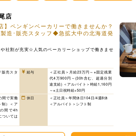
尾店
店】ペンギンベーカリーで働きませんか？
】製造･販売スタッフ◆急拡大中の北海道発
いや社割が充実☆人気のベーカリーショップで働きませ
/ 販売スタ
給与
＜正社員＞月給23万円～※固定残業
代4万900円～(30h含む、超過分別
途支給) ＜アルバイト＞時給1,160円
～※土日祝時給+50円
 の間で実働
休日
＜正社員＞年間休日104日/4週8休
ト制）＜ア
＜アルバイト＞シフト制
0の間で4h
については
。