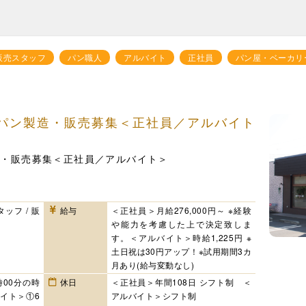
販売スタッフ
パン職人
アルバイト
正社員
パン屋・ベーカリ
パン製造・販売募集＜正社員／アルバイト
造・販売募集＜正社員／アルバイト＞
ッフ / 販
給与
＜正社員＞月給276,000円～ ※経験
や能力を考慮した上で決定致しま
す。＜アルバイト＞時給1,225円 ※
土日祝は30円アップ！※試用期間3カ
月あり(給与変動なし)
時00分の時
休日
＜正社員＞年間108日 シフト制 ＜
イト＞①6
アルバイト＞シフト制