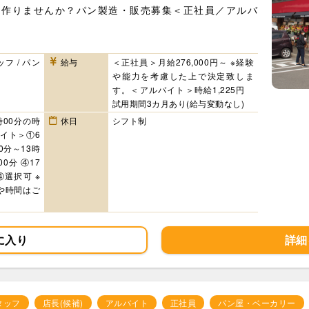
を作りませんか？パン製造・販売募集＜正社員／アルバ
フ / パン
給与
＜正社員＞月給276,000円～ ※経験
や能力を考慮した上で決定致しま
す。＜アルバイト＞時給1,225円
試用期間3カ月あり(給与変動なし)
時00分の時
休日
シフト制
イト＞①6
0分～13時
00分 ④17
④選択可 ※
や時間はご
に入り
詳細
タッフ
店長(候補)
アルバイト
正社員
パン屋・ベーカリー