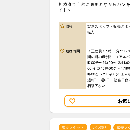
相模湖で自然に囲まれながらパン
イト＞
職種
製造スタッフ / 販売スタッ
職人
勤務時間
＜正社員＞5時00分〜17
間の間の8時間 ＜アルバ
時00分〜9時00分 ②9時0
00分 ③13時00分～17時
時00分〜21時00分 ①～
週3日〜週6日、勤務日数
相談下さい。
お気
製造スタッフ
パン職人
販売ス