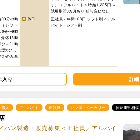
す。＜アルバイト＞時給1,225円 ※
試用期間3カ月あり(給与変動なし)
時00分の時
休日
正社員＞年間108日 シフト制＜アル
制（シフト
バイト＞シフト制
00分〜9時
0分③13時
0分～21時
間は選択可。
現在①のみ募
に入り
詳細
ン職人
アルバイト
正社員
パン屋・ベーカリー
神奈川県相模
店
／パン製造・販売募集＜正社員／アルバイ