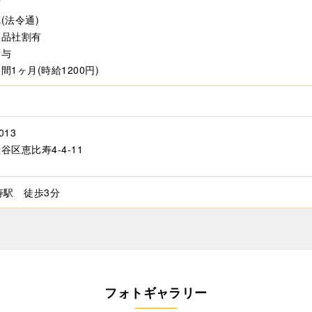
有
(法令通)
製品社割有
貸与
間1ヶ月(時給1200円)
制
013
谷区恵比寿4-4-11
寿駅 徒歩3分
フォトギャラリー