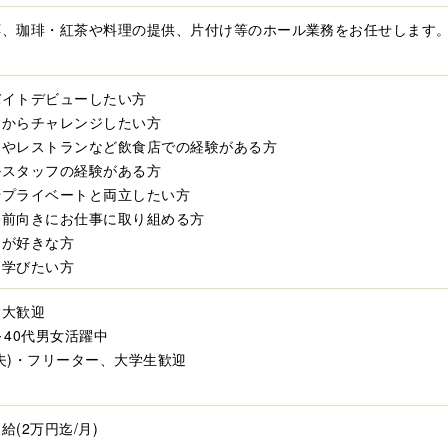
応、珈琲・紅茶や料理の提供、片付け等のホール業務をお任せします
バイトデビューしたい方
験からチャレンジしたい方
ェやレストランなど飲食店での経験がある方
ルスタッフの経験がある方
やプライベートと両立したい方
く前向きにお仕事に取り組める方
ェが好きな方
を学びたい方
験大歓迎
～40代男女活躍中
夫)・フリーター、大学生歓迎
給(2万円迄/月)