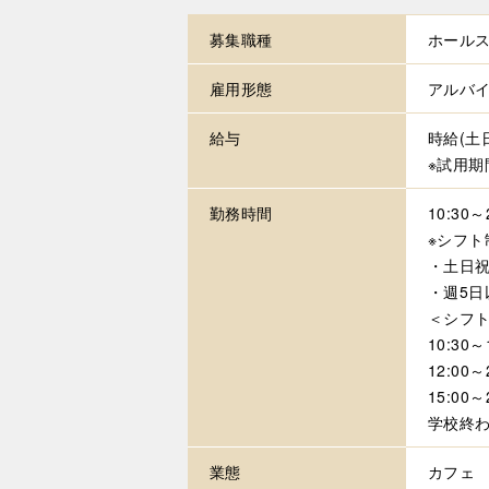
募集職種
ホール
雇用形態
アルバ
給与
時給(土
※試用期
勤務時間
10:30
※シフト
・土日祝
・週5
＜シフ
10:30～
12:00～
15:00～
学校終わ
業態
カフェ