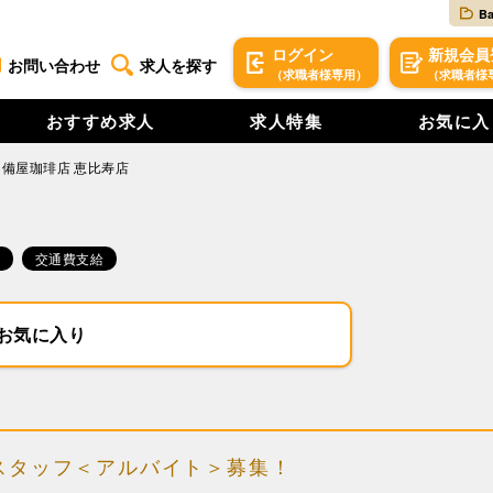
B
ログイン
新規
会員
お問い合わせ
求人を探す
（求職者様専用）
（求職者様
おすすめ求人
求人特集
お気に入
備屋珈琲店 恵比寿店
交通費支給
お気に入り
スタッフ＜アルバイト＞募集！