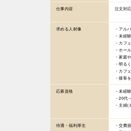
仕事内容
注文対
求める
人材像
・アル
・未経
・カフ
・ホー
・家庭
・明る
・カフ
・接客
応募資格
・未経
・20代
・主婦(
待遇・
福利厚生
・交費規