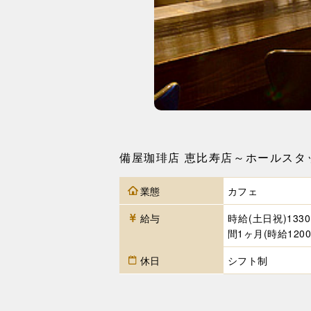
備屋珈琲店 恵比寿店～ホールスタ
業態
カフェ
給与
時給(土日祝)133
間1ヶ月(時給1200
休日
シフト制