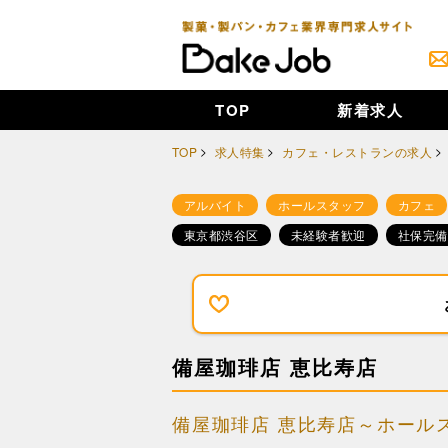
TOP
新着求人
TOP
求人特集
カフェ・レストランの求人
アルバイト
ホールスタッフ
カフェ
東京都渋谷区
未経験者歓迎
社保完備
備屋珈琲店 恵比寿店
備屋珈琲店 恵比寿店～ホール