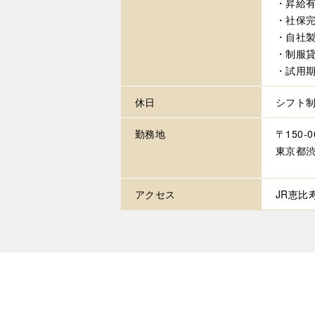
・昇給
・社保完
・自社
・制服
・試用期
休日
シフト
勤務地
〒150-0
東京都渋
アクセス
JR恵比