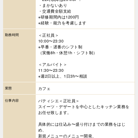
・まかないあり
・交通費全額支給
※研修期間内は1200円
※経験・能力を考慮します
勤務時間
＜正社員＞
10:00〜23:30
※早番・遅番のシフト制
（実働8h・休憩1h・シフト制）
＜アルバイト＞
11:30〜23:30
※週2日以上、1日3h〜相談
業態
カフェ
仕事内容
パティシエ＜正社員＞
スイーツ・デザートを中心としたキッチン業務を
お任せ致します。
具体的には仕込み〜盛り付けまでの業務をはじ
め、
新規メニューのメニュー開発、