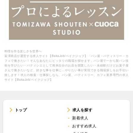
料理を作る楽しさを世界へ
富澤商店が運営する求人サイト【BakaJob/ベイクジョブ】「パン屋・パティスリー・カ
フェで働きたい！そんなあなたにピッタリの職場が探せます」パン屋で一から製パン技
術を学びたい・パティシエとして将来自分のお店を開業したい・未経験だけどお菓子屋
さんで働きたいなど、好きな事を仕事に…やりたい事が実現できる職場探しをお手伝い
致します！求人の検索・仕事探しなら、パン屋、パティスリー、カフェ業界専門の求人
サイト【BakaJob/ベイクジョブ】
トップ
求人を探す
新着求人
おすすめ求人