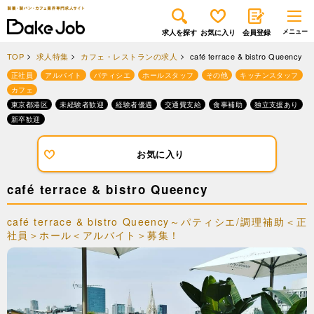
求人を探す
お気に入り
会員登録
TOP
求人特集
カフェ・レストランの求人
café terrace & bistro Queency
正社員
アルバイト
パティシエ
ホールスタッフ
その他
キッチンスタッフ
カフェ
東京都港区
未経験者歓迎
経験者優遇
交通費支給
食事補助
独立支援あり
新卒歓迎
お気に入り
café terrace & bistro Queency
café terrace & bistro Queency～パティシエ/調理補助＜正
社員＞ホール＜アルバイト＞募集！