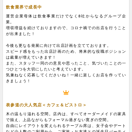
飲食業界で成長中
運営企業母体は飲食事業だけでなく8社からなるグループ企
業。
増収増益を続けておりますので、コロナ禍での出店を行うこと
が出来ました！
今後も更なる発展に向けて出店計画を立てております。
スピード感をもった出店計画のため、将来的な役職ポジション
は裁量が増えていきます！
また、スタッフ一同のの意見や思ったこと、気づいたことの一
つひとつを大切にしたいと考えています。
気兼ねなく応募してくださいね！一緒に楽しくお店を作ってい
きましょう！
表参道の大人気店＜カフェ＆ビストロ＞
木の温もり溢れる空間。店内は、すべてオーダーメイドの家具
で揃え、上品ながらもフォーマル過ぎない寛ぎの空間。
自由にレイアウトを変えられるテーブル席は、女子会やデート
など少人数のご利用から、ご家族・お友達との誕生日パーティ