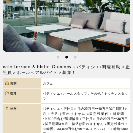
1
2
3
café terrace & bistro Queency～パティシエ/調理補助＜正
社員＞ホール＜アルバイト＞募集！
業態
カフェ
職種
パティシエ / ホールスタッフ / その他 / キッチンスタッ
フ
給与
パティシエ＜正社員＞月給25万円〜40万円試用期間3カ
月：待遇は変わりません ※固定残業代：45時間、
49,500円含む/調理補助＜正社員＞月給20万円〜30万円
※試用期間3カ月：待遇は変わりません ※固定残業代：
30時間、33,000円含む/ホール＜アルバイト＞時給1300