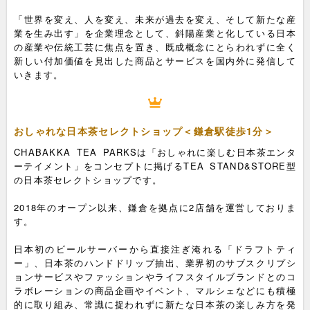
「世界を変え、人を変え、未来が過去を変え、そして新たな産
業を生み出す」を企業理念として、斜陽産業と化している日本
の産業や伝統工芸に焦点を置き、既成概念にとらわれずに全く
新しい付加価値を見出した商品とサービスを国内外に発信して
いきます。
おしゃれな日本茶セレクトショップ＜鎌倉駅徒歩1分＞
CHABAKKA TEA PARKSは「おしゃれに楽しむ日本茶エンタ
ーテイメント」をコンセプトに掲げるTEA STAND&STORE型
の日本茶セレクトショップです。
2018年のオープン以来、鎌倉を拠点に2店舗を運営しておりま
す。
日本初のビールサーバーから直接注ぎ淹れる「ドラフトティ
ー」、日本茶のハンドドリップ抽出、業界初のサブスクリプシ
ョンサービスやファッションやライフスタイルブランドとのコ
ラボレーションの商品企画やイベント、マルシェなどにも積極
的に取り組み、常識に捉われずに新たな日本茶の楽しみ方を発