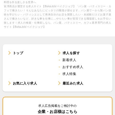
料理を作る楽しさを世界へ
富澤商店が運営する求人サイト【BakaJob/ベイクジョブ】「パン屋・パティスリー・カ
フェで働きたい！そんなあなたにピッタリの職場が探せます」パン屋で一から製パン技
術を学びたい・パティシエとして将来自分のお店を開業したい・未経験だけどお菓子屋
さんで働きたいなど、好きな事を仕事に…やりたい事が実現できる職場探しをお手伝い
致します！求人の検索・仕事探しなら、パン屋、パティスリー、カフェ業界専門の求人
サイト【BakaJob/ベイクジョブ】
トップ
求人を探す
新着求人
おすすめ求人
求人特集
お気に入り求人
最近みた求人
求人広告掲載をご検討中の
企業・お店様はこちら