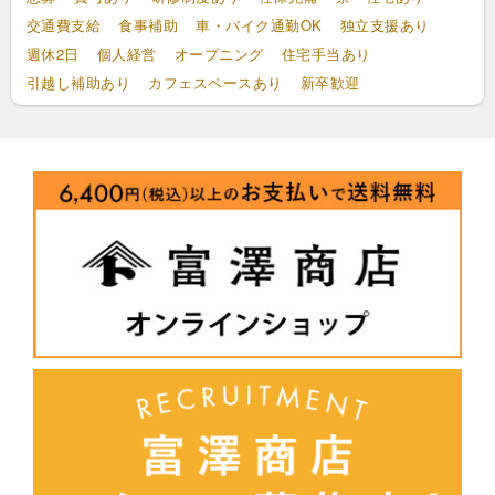
交通費支給
食事補助
車・バイク通勤OK
独立支援あり
週休2日
個人経営
オープニング
住宅手当あり
引越し補助あり
カフェスペースあり
新卒歓迎