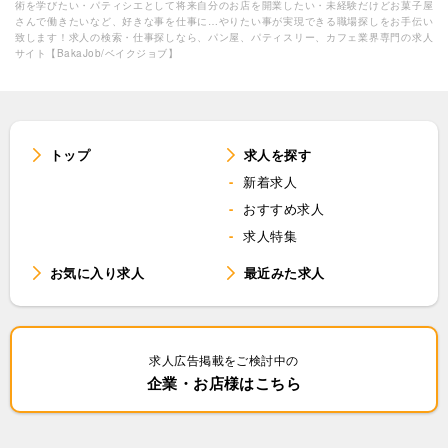
術を学びたい・パティシエとして将来自分のお店を開業したい・未経験だけどお菓子屋
さんで働きたいなど、好きな事を仕事に…やりたい事が実現できる職場探しをお手伝い
致します！求人の検索・仕事探しなら、パン屋、パティスリー、カフェ業界専門の求人
サイト【BakaJob/ベイクジョブ】
トップ
求人を探す
新着求人
おすすめ求人
求人特集
お気に入り求人
最近みた求人
求人広告掲載をご検討中の
企業・お店様はこちら