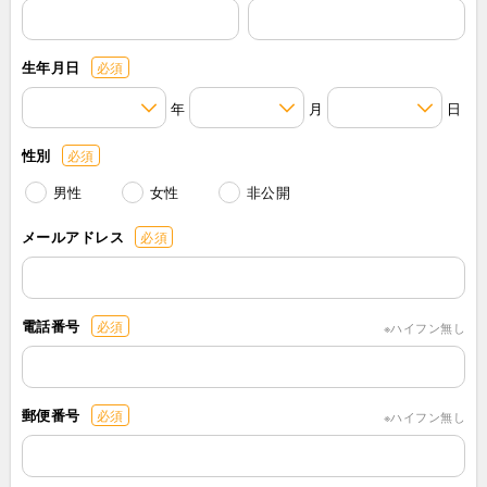
生年月日
必須
年
月
日
性別
必須
男性
女性
非公開
メールアドレス
必須
電話番号
必須
※ハイフン無し
郵便番号
必須
※ハイフン無し