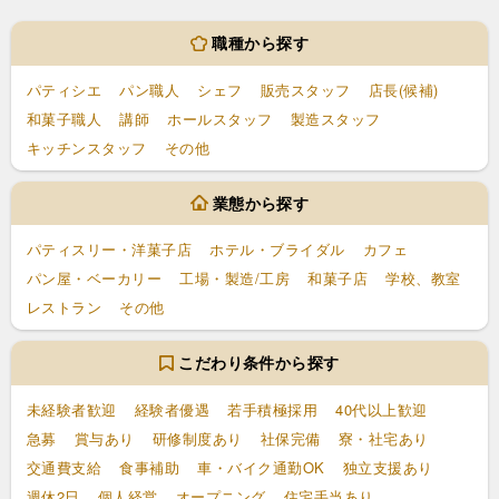
職種から探す
パティシエ
パン職人
シェフ
販売スタッフ
店長(候補)
和菓子職人
講師
ホールスタッフ
製造スタッフ
キッチンスタッフ
その他
業態から探す
パティスリー・洋菓子店
ホテル・ブライダル
カフェ
パン屋・ベーカリー
工場・製造/工房
和菓子店
学校、教室
レストラン
その他
こだわり条件から探す
未経験者歓迎
経験者優遇
若手積極採用
40代以上歓迎
急募
賞与あり
研修制度あり
社保完備
寮・社宅あり
交通費支給
食事補助
車・バイク通勤OK
独立支援あり
週休2日
個人経営
オープニング
住宅手当あり